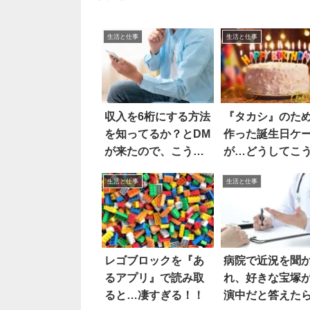
生活と仕事
生活と仕事
収入を6桁にする方法
『タカシ』のた
を知ってるか？とDM
作った誕生日ケ
が来たので、こう返
が…どうしてこ
した
った！？
生活と仕事
生活と仕事
レゴブロックを『あ
病院で近況を聞
るアプリ』で読み取
れ、好きな宝塚
ると…凄すぎる！！
演中だと答えた