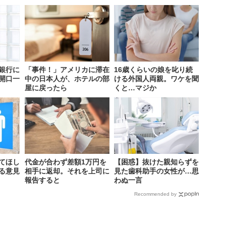
銀行に
「事件！」アメリカに滞在
16歳くらいの娘を叱り続
開口一
中の日本人が、ホテルの部
ける外国人両親。ワケを聞
屋に戻ったら
くと…マジか
てほし
代金が合わず差額1万円を
【困惑】抜けた親知らずを
る意見
相手に返却。それを上司に
見た歯科助手の女性が…思
報告すると
わぬ一言
Recommended by