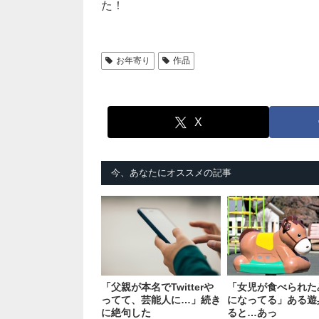
た！
お年寄り
作品
X
今、あなたにオススメの記事
「父親が本名でTwitterや
「女児が食べられた
ってて、芸能人に…」続き
になってる」ある遊
に絶句した
ると…あっ