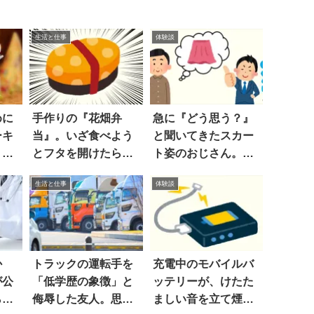
生活と仕事
体験談
めに
手作りの『花畑弁
急に『どう思う？』
ーキ
当』。いざ食べよう
と聞いてきたスカー
うな
とフタを開けたら…
ト姿のおじさん。素
噓だろ
直に褒めたら…
生活と仕事
体験談
か
トラックの運転手を
充電中のモバイルバ
が公
「低学歴の象徴」と
ッテリーが、けたた
ら…
侮辱した友人。思わ
ましい音を立て煙を