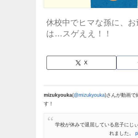
休校中でヒマな孫に、お
は…スゲええ！！
X
mizukyouka
(
@mizukyouka
)さんが動画
す！
学校が休みで退屈している息子にじぃ
れました。
p