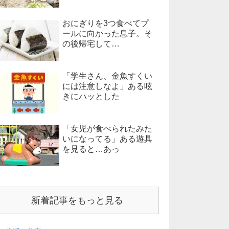
おにぎりを3つ食べてプ
ールに向かった息子。そ
の後帰宅して…
「学生さん、金魚すくい
には注意しなよ」ある呟
きにハッとした
「女児が食べられたみた
いになってる」ある遊具
を見ると…あっ
新着記事をもっと見る