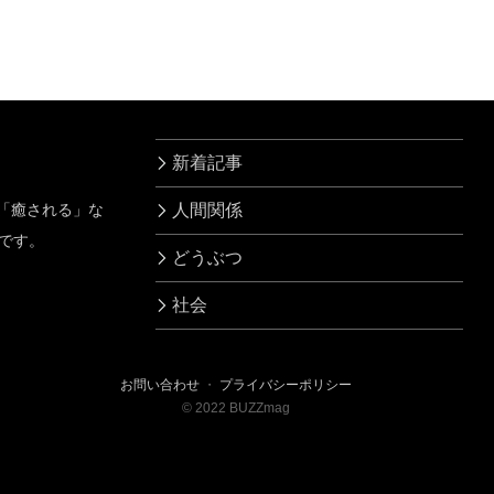
ず反論すると…
噴き…
新着記事
」「癒される」な
人間関係
です。
どうぶつ
社会
お問い合わせ
・
プライバシーポリシー
©
2022
BUZZmag