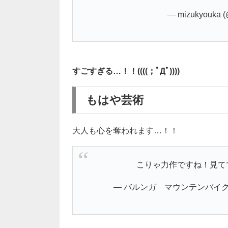
— mizukyouka 
すごすぎる…！！((((；ﾟДﾟ))))
もはや芸術
大人も心を奪われます…！！
こりゃ力作ですね！見て
— バルンガ マウンテンバイク頑張る