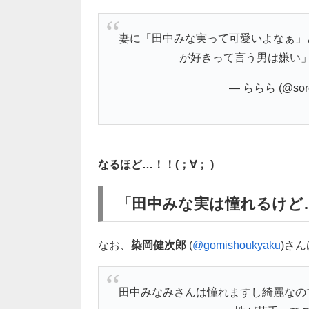
妻に「田中みな実って可愛いよなぁ」
が好きって言う男は嫌い
— ららら (@sore
なるほど…！！(；∀； )
「田中みな実は憧れるけど
なお、
染岡健次郎
(
@gomishoukyaku
)さ
田中みなみさんは憧れますし綺麗なの