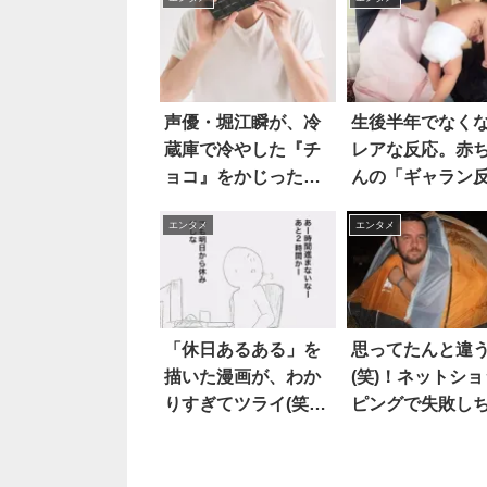
声優・堀江瞬が、冷
生後半年でなく
蔵庫で冷やした『チ
レアな反応。赤
ョコ』をかじった
んの「ギャラン
ら…まさかの悲劇
射」が可愛すぎ
エンタメ
エンタメ
「休日あるある」を
思ってたんと違
描いた漫画が、わか
(笑)！ネットショ
りすぎてツライ(笑) 4
ピングで失敗し
枚
った人たち 15選