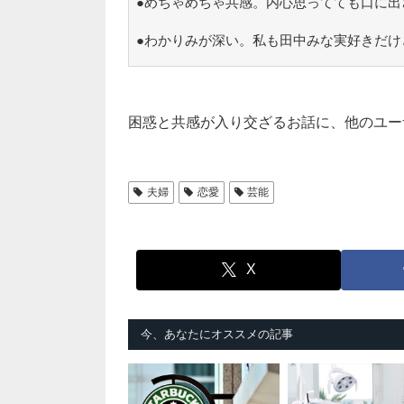
●めちゃめちゃ共感。内心思ってても口に出
●わかりみが深い。私も田中みな実好きだけ
困惑と共感が入り交ざるお話に、他のユー
夫婦
恋愛
芸能
X
今、あなたにオススメの記事