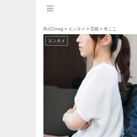
BUZZmag
>
エンタメ
>
芸能
> 今ここ
エンタメ