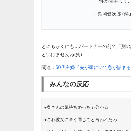
性が苦手って
— 染岡健次郎 (@gom
とにもかくにも…パートナーの前で「別の
といけませんね(笑)
関連：
50代主婦『夫が家にいて息が詰ま
みんなの反応
●奥さんの気持ちめっちゃ分かる
●これ彼女に全く同じこと言われたわ