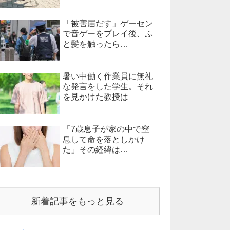
「被害届だす」ゲーセン
で音ゲーをプレイ後、ふ
と髪を触ったら…
暑い中働く作業員に無礼
な発言をした学生。それ
を見かけた教授は
「7歳息子が家の中で窒
息して命を落としかけ
た」その経緯は…
新着記事をもっと見る