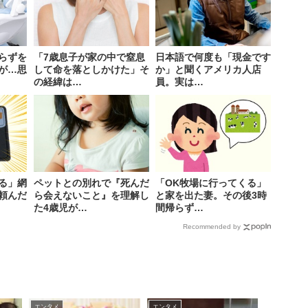
らずを
「7歳息子が家の中で窒息
日本語で何度も「現金です
が…思
して命を落としかけた」そ
か」と聞くアメリカ人店
の経緯は…
員。実は…
る」網
ペットとの別れで『死んだ
「OK牧場に行ってくる」
頼んだ
ら会えないこと』を理解し
と家を出た妻。その後3時
た4歳児が…
間帰らず…
Recommended by
エンタメ
エンタメ