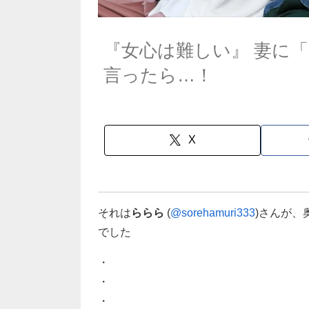
『女心は難しい』 妻に
言ったら…！
X
それは
ららら
(
@sorehamuri333
)さんが
でした
・
・
・