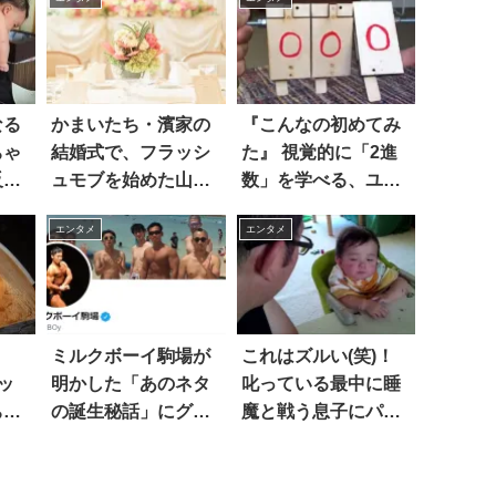
なる
かまいたち・濱家の
『こんなの初めてみ
ちゃ
結婚式で、フラッシ
た』 視覚的に「2進
反
ュモブを始めた山
数」を学べる、ユニ
る！
内。結果…？
ークな作品が話題
エンタメ
エンタメ
に！！
う
ミルクボーイ駒場が
これはズルい(笑)！
ッ
明かした「あのネタ
叱っている最中に睡
ちゃ
の誕生秘話」にグッ
魔と戦う息子にパパ
と来る！！
もジワジワくる