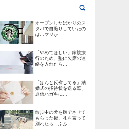
オープンしたばかりのス
タバで自撮りしていたの
は…マジか
「やめてほしい」家族旅
行のため、塾に欠席の連
絡を入れたら…
「ほんと反省してる」結
婚式の招待状を送る際、
返信ハガキに…
散歩中の犬を撫でさせて
もらった後、礼を言って
別れたら…ふふ