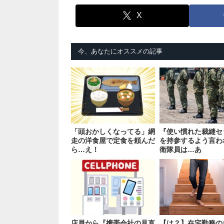
X
今、あなたにオススメの記事
「頭おかしくなってる」網
『使い慣れた裁縫セ
走の洋食屋で定食を頼んだ
を持参するよう言わ
ら…え！
衛隊員は…あ
店員から『携帯会社の見直
【は？】在宅勤務の