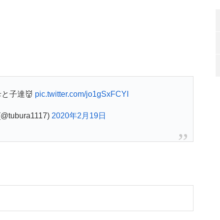
と子達👹
pic.twitter.com/jo1gSxFCYI
tubura1117)
2020年2月19日