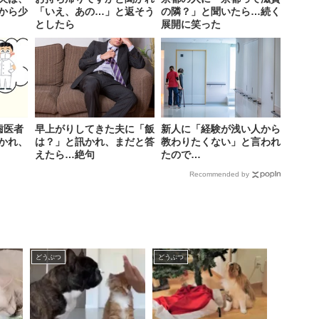
から少
「いえ、あの…」と返そう
の隣？」と聞いたら…続く
としたら
展開に笑った
歯医者
早上がりしてきた夫に「飯
新人に「経験が浅い人から
かれ、
は？」と訊かれ、まだと答
教わりたくない」と言われ
えたら…絶句
たので…
Recommended by
どうぶつ
どうぶつ