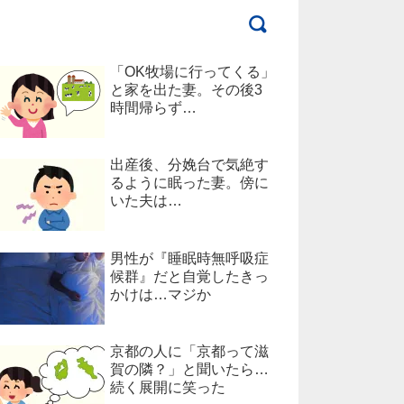
「OK牧場に行ってくる」
と家を出た妻。その後3
時間帰らず…
出産後、分娩台で気絶す
るように眠った妻。傍に
いた夫は…
男性が『睡眠時無呼吸症
候群』だと自覚したきっ
かけは…マジか
京都の人に「京都って滋
賀の隣？」と聞いたら…
続く展開に笑った