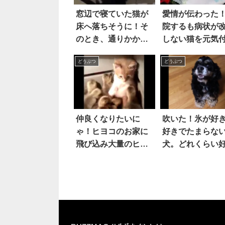
窓辺で寝ていた猫が
愛情が伝わった
床へ落ちそうに！そ
院するも病状が
のとき、通りかかっ
しない猫を元気
た別の猫が…
るため飼い主が
どうぶつ
どうぶつ
こと
仲良くなりたいに
吹いた！氷が好
ゃ！ヒヨコのお家に
好きでたまらな
飛び込み大量のヒヨ
犬。どれくらい
コに包囲された子ネ
かというと…。
コ