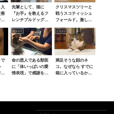
！入
先輩として、猫に
クリスマスツリーと
改善
『お手』を教えるフ
戦うスコティッシュ
付け
レンチブルドッグ。
フォールド。激しい
した
気になるレッスンの
攻防の果てに起きた
どうぶつ
どうぶつ
結果は…こうなっ
「悲劇」は…！？
た！
きで
命の恩人である獣医
満足そうな顔のネ
い
に「体いっぱいの愛
コ。なぜなら すでに
好き
情表現」で感謝を伝
箱に入っているから
えるミミズク 4枚
でした(笑)