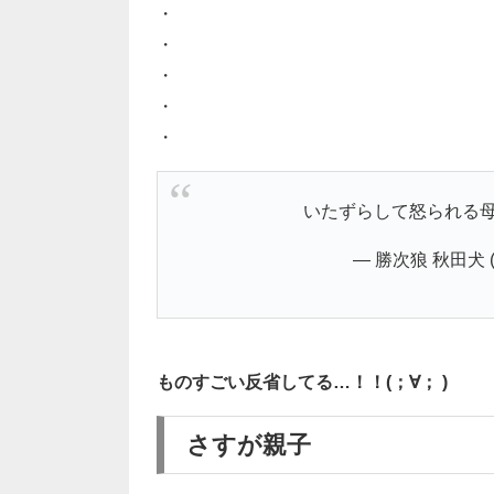
・
・
・
・
・
いたずらして怒られる母
— 勝次狼 秋田犬 (@
ものすごい反省してる…！！(；∀； )
さすが親子