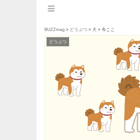
BUZZmag
>
どうぶつ
>
犬
> 今ここ
どうぶつ