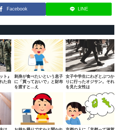
Facebook
LINE
ット』
刺身が食べたいという息子
女子中学生にわざとぶつか
れた自
に「買っておいで」と財布
りに行ったオジサン。それ
を渡すと…え
を見た女性は
夫は、
お持ち帰りですかと聞かれ
京都の人に「京都って滋賀