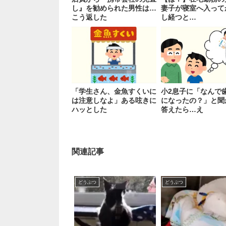
し』を勧められた男性は…
妻子が寝室へ入って
こう返した
し経つと…
「学生さん、金魚すくいに
小2息子に「なんで
は注意しなよ」ある呟きに
になったの？」と聞
ハッとした
答えたら…え
関連記事
どうぶつ
どうぶつ