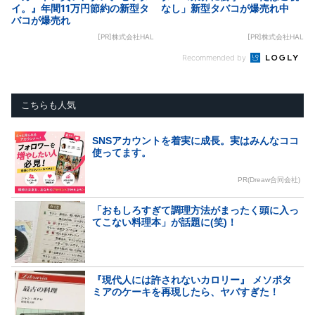
イ。』年間11万円節約の新型タ
なし」新型タバコが爆売れ中
バコが爆売れ
[PR]株式会社HAL
[PR]株式会社HAL
Recommended by
こちらも人気
SNSアカウントを着実に成長。実はみんなココ
使ってます。
PR(Dreaw合同会社)
「おもしろすぎて調理方法がまったく頭に入っ
てこない料理本」が話題に(笑)！
『現代人には許されないカロリー』 メソポタ
ミアのケーキを再現したら、ヤバすぎた！