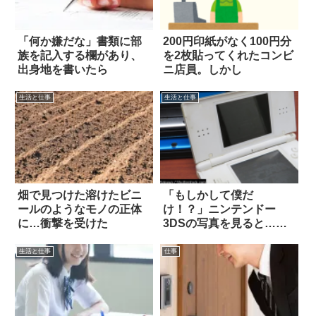
「何か嫌だな」書類に部
200円印紙がなく100円分
族を記入する欄があり、
を2枚貼ってくれたコンビ
出身地を書いたら
ニ店員。しかし
生活と仕事
生活と仕事
畑で見つけた溶けたビニ
「もしかして僕だ
ールのようなモノの正体
け！？」ニンテンドー
に…衝撃を受けた
3DSの写真を見ると…あ
っ
生活と仕事
仕事