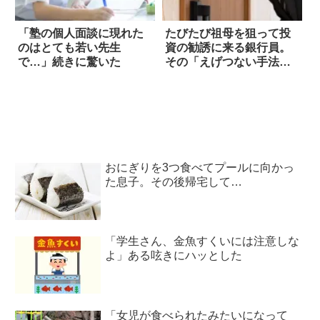
「塾の個人面談に現れた
たびたび祖母を狙って投
のはとても若い先生
資の勧誘に来る銀行員。
で…」続きに驚いた
その「えげつない手法」
にドン引きした
おにぎりを3つ食べてプールに向かっ
た息子。その後帰宅して…
「学生さん、金魚すくいには注意しな
よ」ある呟きにハッとした
「女児が食べられたみたいになって