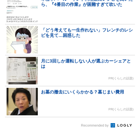
ら、『4番目の作業』が困難すぎて吹いた
「どう考えても一生作れない」フレンチのレシ
ピを見て…困惑した
月に3回しか運転しない人が選ぶカーシェアと
は
PR(くらしの話題)
お墓の撤去にいくらかかる？墓じまい費用
PR(くらしの話題)
Recommended by