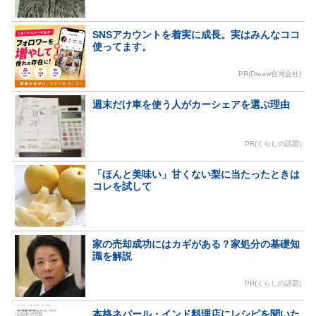
SNSアカウントを着実に成長。実はみんなココ
使ってます。
PR(Dreaw合同会社)
週末だけ車を使う人がカーシェアを選ぶ理由
PR(くらしの話題)
「ほんと美味い」甘くない梨に当たったときは
コレを試して
家の売却成功にはカギがある？家処分の基礎知
識を解説
PR(くらしの話題)
本格ネパール・インド料理店にレシピを聞いた