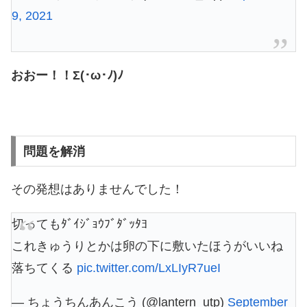
9, 2021
おおー！！Σ(･ω･ﾉ)ﾉ
問題を解消
その発想はありませんでした！
切ってもﾀﾞｲｼﾞｮｳﾌﾞﾀﾞｯﾀﾖ
これきゅうりとかは卵の下に敷いたほうがいいね
落ちてくる
pic.twitter.com/LxLIyR7ueI
— ちょうちんあんこう (@lantern_utp)
September