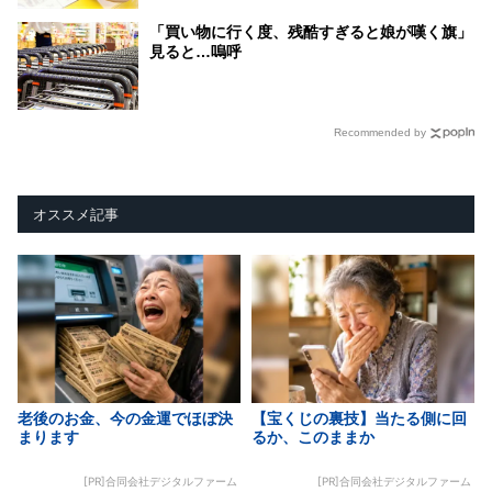
「買い物に行く度、残酷すぎると娘が嘆く旗」
見ると…嗚呼
Recommended by
オススメ記事
老後のお金、今の金運でほぼ決
【宝くじの裏技】当たる側に回
まります
るか、このままか
[PR]合同会社デジタルファーム
[PR]合同会社デジタルファーム