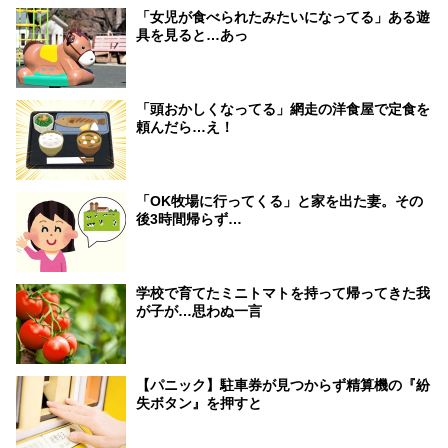
「女児が食べられたみたいになってる」ある遊
具を見ると…あっ
「頭おかしくなってる」網走の洋食屋で定食を
頼んだら…え！
「OK牧場に行ってくる」と家を出た妻。その
後3時間帰らず…
学校で育てたミニトマトを持って帰ってきた我
が子が…思わぬ一言
【パニック】駐車券が見つからず精算機の『紛
失ボタン』を押すと