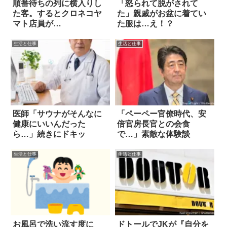
順番待ちの列に横入りし
「怒られて脱がされて
た客。するとクロネコヤ
た」親戚がお盆に着てい
マト店員が…
た服は…え！？
生活と仕事
生活と仕事
医師「サウナがそんなに
「ペーペー官僚時代、安
健康にいいんだった
倍官房長官との会食
ら…」続きにドキッ
で…」素敵な体験談
生活と仕事
生活と仕事
お風呂で洗い流す度に
ドトールでJKが『自分を