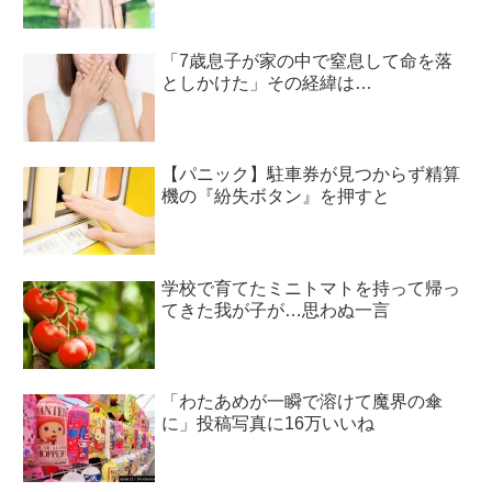
「7歳息子が家の中で窒息して命を落
としかけた」その経緯は…
【パニック】駐車券が見つからず精算
機の『紛失ボタン』を押すと
学校で育てたミニトマトを持って帰っ
てきた我が子が…思わぬ一言
「わたあめが一瞬で溶けて魔界の傘
に」投稿写真に16万いいね