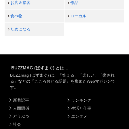
お店＆接客
作品
食べ物
ローカル
ためになる
BUZZMAG (ばずまぐ) とは…
BUZZmag (ばずまぐ) は、「笑える」「楽しい」「癒され
る」などの『こころおどる話題』を集めたWebマガジンで
す。
新着記事
ランキング
人間関係
生活と仕事
どうぶつ
エンタメ
社会