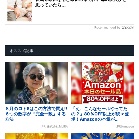
思っていたら…
Recommended by
オススメ記事
８月のロト6はこの方法で買え!!
「え、こんなセールやってた
６つの数字が『完全一致』する
の？」80％OFF以上が続々登
方法
場！Amazonの本気が...
[PR]株式会社MURA
[PR]Amazon