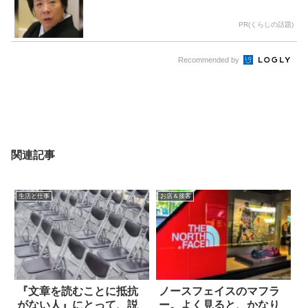
PR(くらしの話題)
Recommended by
関連記事
生活と仕事
お店＆接客
『文章を読むことに抵抗
ノースフェイスのマフラ
がない人』にとって、説
ー。よく見ると、かなり