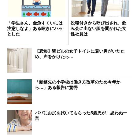
「学生さん、金魚すくいには
役職付きから呼び出され、飲
注意しなよ」ある呟きにハッ
み会に出ない訳を聞かれた女
とした
性社員は
【恐怖】駅ビルの女子トイレに若い男がいたた
め、声をかけたら…
「勤務先の小学校は働き方改革のため今年か
ら…」ある報告に驚愕
パパにお尻を拭いてもらった5歳児が…思わぬ一
言