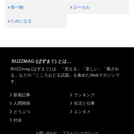
食べ物
ローカル
ためになる
BUZZMAG (ばずまぐ) とは…
BUZZmag (ばずまぐ) は、「笑える」「楽しい」「癒され
る」などの『こころおどる話題』を集めたWebマガジンで
す。
新着記事
ランキング
人間関係
生活と仕事
どうぶつ
エンタメ
社会
お問い合わせ
・
プライバシーポリシー