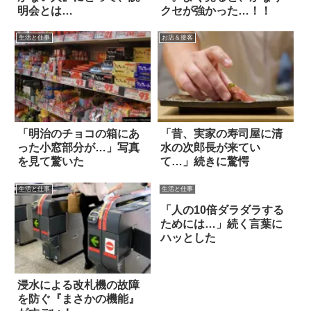
明会とは…
クセが強かった…！！
生活と仕事
お店＆接客
「明治のチョコの箱にあ
「昔、実家の寿司屋に清
った小窓部分が…」写真
水の次郎長が来てい
を見て驚いた
て…」続きに驚愕
生活と仕事
生活と仕事
「人の10倍ダラダラする
ためには…」続く言葉に
ハッとした
浸水による改札機の故障
を防ぐ『まさかの機能』