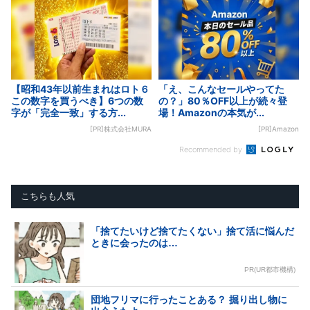
【昭和43年以前生まれはロト６
「え、こんなセールやってた
この数字を買うべき】6つの数
の？」80％OFF以上が続々登
字が「完全一致」する方...
場！Amazonの本気が...
[PR]株式会社MURA
[PR]Amazon
Recommended by
こちらも人気
「捨てたいけど捨てたくない」捨て活に悩んだ
ときに会ったのは…
PR(UR都市機構)
団地フリマに行ったことある？ 掘り出し物に