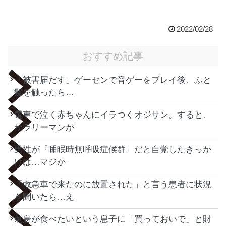
2022/02/28
おすすめ記事
「被害届だす」ゲーセンで音ゲーをプレイ後、ふと
髪を触ったら…
電車で泣く赤ちゃんにイラつくオジサン。すると、
サラリーマンが
男性が『睡眠時無呼吸症候群』だと自覚したきっか
けは…マジか
「救急車で来たのに放置された」と言う患者に状況
を聞いたら…え
刺身が食べたいという息子に「買っておいで」と財