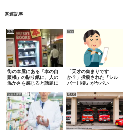
関連記事
話題
作品
街の本屋にある「本の自
「天才の集まりです
販機」の貼り紙に、人の
か？」投稿された『シル
温かさを感じると話題に
バー川柳』がヤバい
お店＆接客
考える