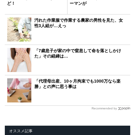
ど！
ーマンが
汚れた作業服で作業する農家の男性を見た、女
性3人組が…えっ
「7歳息子が家の中で窒息して命を落としかけ
た」その経緯は…
「代理母出産、10ヶ月拘束でも1000万なら楽
勝」との声に思う事は
Recommended by
オススメ記事