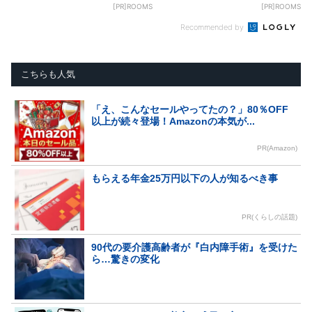
[PR]ROOMS
[PR]ROOMS
Recommended by
こちらも人気
「え、こんなセールやってたの？」80％OFF
以上が続々登場！Amazonの本気が...
PR(Amazon)
もらえる年金25万円以下の人が知るべき事
PR(くらしの話題)
90代の要介護高齢者が『白内障手術』を受けた
ら…驚きの変化