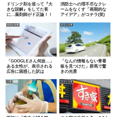
ドリンク剤を巡って『大
消防士への理不尽なクレ
きな誤解』をしてた客
ームをなくす「画期的な
に…薬剤師がド正論！！
アイデア」がコチラ(笑)
生活と仕事
生活と仕事
「GOOGLEさん何故…」
「なんの情報もない青看
ある女性が、表示される
板を見つけた」群馬で驚
広告に困惑した訳は
きの光景
仕事
生活と仕事