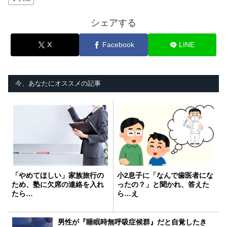
シェアする
X
Facebook
LINE
今、あなたにオススメの記事
「やめてほしい」家族旅行の
小2息子に「なんで歯医者にな
ため、塾に欠席の連絡を入れ
ったの？」と聞かれ、答えた
たら…
ら…え
男性が『睡眠時無呼吸症候群』だと自覚したき