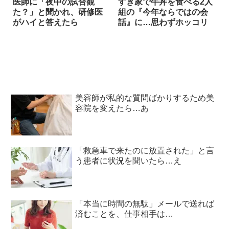
医師に「夜中の試合観
すき家で牛丼を食べる2人
た？」と聞かれ、研修医
組の『今年ならではの会
がハイと答えたら
話』に…思わずホッコリ
美容師が私的な質問ばかりするため美
容院を変えたら…あ
「救急車で来たのに放置された」と言
う患者に状況を聞いたら…え
「本当に時間の無駄」メールで送れば
済むことを、仕事相手は…