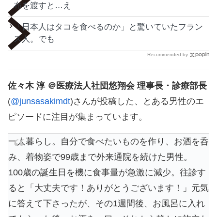
布を渡すと…え
「日本人はタコを食べるのか」と驚いていたフラン
ス人。でも
Recommended by
佐々木 淳 ＠医療法人社団悠翔会 理事長・診療部長
(
@junsasakimdt
)さんが投稿した、とある男性のエ
ピソードに注目が集まっています。
一人暮らし。自分で食べたいものを作り、お酒を呑
み、着物姿で99歳まで外来通院を続けた男性。
100歳の誕生日を機に食事量が急激に減少。往診す
ると「大丈夫です！ありがとうございます！」元気
に答えて下さったが、その1週間後、お風呂に入れ