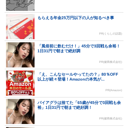
もらえる年金25万円以下の人が知るべき事
PR(くらしの話題)
「風俗前に飲むだけ！」45分で3回戦も余裕！
1日31円で朝まで絶好調
PR(健商株式会社)
「え、こんなセールやってたの？」80％OFF
以上が続々登場！Amazonの本気が...
PR(Amazon)
バイアグラは捨てた「65歳が45分で3回戦も余
裕」1日31円で朝まで絶好調！
PR(健商株式会社)