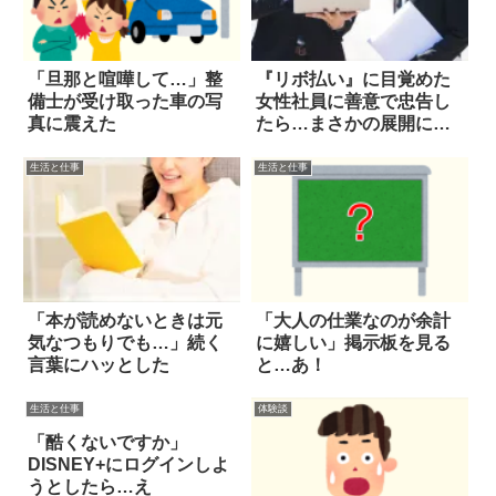
「旦那と喧嘩して…」整
『リボ払い』に目覚めた
備士が受け取った車の写
女性社員に善意で忠告し
真に震えた
たら…まさかの展開に絶
句
生活と仕事
生活と仕事
「本が読めないときは元
「大人の仕業なのが余計
気なつもりでも…」続く
に嬉しい」掲示板を見る
言葉にハッとした
と…あ！
生活と仕事
体験談
「酷くないですか」
DISNEY+にログインしよ
うとしたら…え