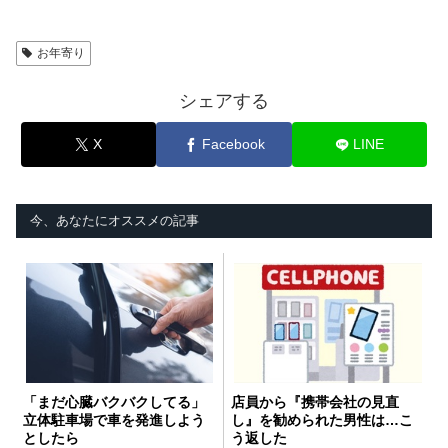
お年寄り
シェアする
X
Facebook
LINE
今、あなたにオススメの記事
「まだ心臓バクバクしてる」
店員から『携帯会社の見直
立体駐車場で車を発進しよう
し』を勧められた男性は…こ
としたら
う返した