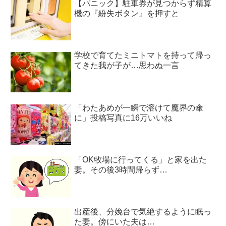
【パニック】駐車券が見つからず精算
機の『紛失ボタン』を押すと
学校で育てたミニトマトを持って帰っ
てきた我が子が…思わぬ一言
「わたあめが一瞬で溶けて魔界の傘
に」投稿写真に16万いいね
「OK牧場に行ってくる」と家を出た
妻。その後3時間帰らず…
出産後、分娩台で気絶するように眠っ
た妻。傍にいた夫は…