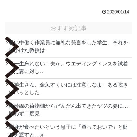
2020/01/14
おすすめ記事
暑い中働く作業員に無礼な発言をした学生。それを
見かけた教授は
「一生忘れない」夫が、ウエディングドレスを試着
した妻に対し…
「学生さん、金魚すくいには注意しなよ」ある呟き
にハッとした
新幹線の荷物棚からだんだん出てきたヤツの姿に…
思わず二度見
刺身が食べたいという息子に「買っておいで」と財
布を渡すと…え