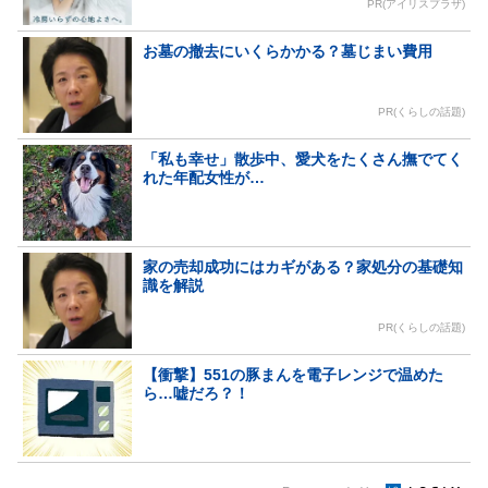
PR(アイリスプラザ)
お墓の撤去にいくらかかる？墓じまい費用
PR(くらしの話題)
「私も幸せ」散歩中、愛犬をたくさん撫でてく
れた年配女性が…
家の売却成功にはカギがある？家処分の基礎知
識を解説
PR(くらしの話題)
【衝撃】551の豚まんを電子レンジで温めた
ら…嘘だろ？！