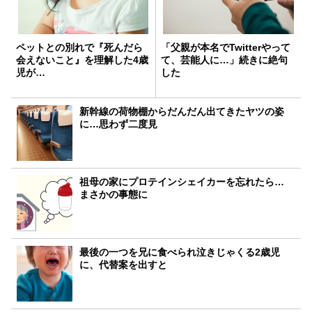
ペットとの別れで『死んだら
「父親が本名でTwitterやって
会えないこと』を理解した4歳
て、芸能人に…」続きに絶句
児が…
した
新幹線の荷物棚からだんだん出てきたヤツの姿
に…思わず二度見
祖母の家にプロテインシェイカーを忘れたら…
まさかの事態に
最後の一つを兄に食べられ泣きじゃくる2歳児
に、代替案を出すと