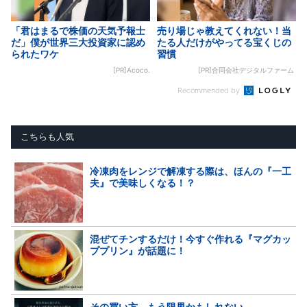
「君はまるで株価の天気予報士
売り場じゃ教えてくれない！当
だ」僕が世界三大投資家に認め
たる人だけがやってる宝くじの
られたワケ
習慣
[PR]Acoco.
[PR]合同会社デジタルファーム
Recommended by
こちらも人気
冷凍肉をレンジで解凍する際は、ほんの『一工
夫』で美味しくなる！？
混ぜてチンするだけ！今すぐ作れる『マグカッ
ププリン』が話題に！
その買い方、もう限界かもしれない。