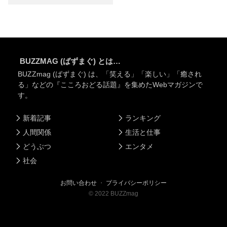
BUZZMAG (ばずまぐ) とは…
BUZZmag (ばずまぐ) は、「笑える」「楽しい」「癒され
る」などの『こころおどる話題』を集めたWebマガジンで
す。
新着記事
ランキング
人間関係
生活と仕事
どうぶつ
エンタメ
社会
お問い合わせ
・
プライバシーポリシー
©
2022
BUZZmag