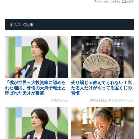
Recommended by
オススメ記事
「僕が世界三大投資家に認めら
売り場じゃ教えてくれない！当
れた理由」株価の天気予報士と
たる人だけがやってる宝くじの
呼ばれた天才が暴露
習慣
[PR]Acoco.
[PR]合同会社デジタルファーム