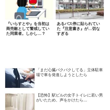
『いらすとや』を当初は
あるバス停に貼られてい
商売敵として警戒してい
た『注意書き』が…切な
た同業者。しかし…？
すぎる
「まだ心臓バクバクしてる」立体駐車
場で車を発進しようとしたら
【恐怖】駅ビルの女子トイレに若い男
がいたため、声をかけたら…