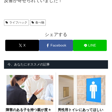
反響が寄せられていました！
ライフハック
食べ物
シェアする
X
Facebook
LINE
今、あなたにオススメの記事
障害のある子を持つ親が度々
男性用トイレにあってほしい