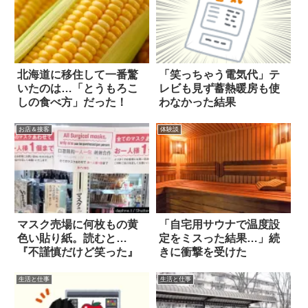
北海道に移住して一番驚
「笑っちゃう電気代」テ
いたのは…「とうもろこ
レビも見ず蓄熱暖房も使
しの食べ方」だった！
わなかった結果
お店＆接客
体験談
マスク売場に何枚もの黄
「自宅用サウナで温度設
色い貼り紙。読むと…
定をミスった結果…」続
『不謹慎だけど笑った』
きに衝撃を受けた
生活と仕事
生活と仕事