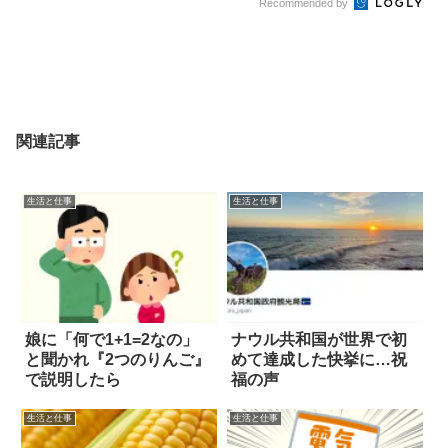
Recommended by
関連記事
生活と仕事
生活と仕事
娘に「何で1+1=2なの」
ナウル共和国が世界で初
と聞かれ『2つのりんご』
めて達成した快挙に…祝
で説明したら
福の声
生活と仕事
生活と仕事