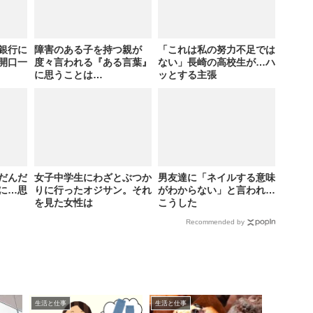
銀行に
障害のある子を持つ親が
「これは私の努力不足では
開口一
度々言われる『ある言葉』
ない」長崎の高校生が…ハ
に思うことは…
ッとする主張
だんだ
女子中学生にわざとぶつか
男友達に「ネイルする意味
に…思
りに行ったオジサン。それ
がわからない」と言われ…
を見た女性は
こうした
Recommended by
生活と仕事
生活と仕事