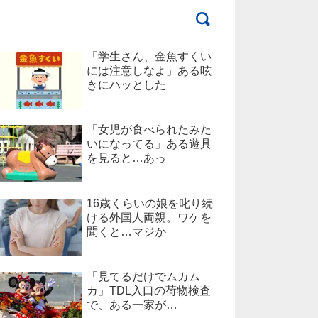
「学生さん、金魚すくい
には注意しなよ」ある呟
きにハッとした
「女児が食べられたみた
いになってる」ある遊具
を見ると…あっ
16歳くらいの娘を叱り続
ける外国人両親。ワケを
聞くと…マジか
「見てるだけでムカム
カ」TDL入口の荷物検査
で、ある一家が…