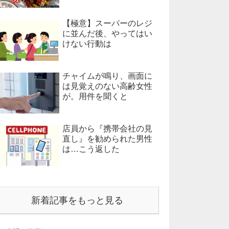
【極意】スーパーのレジ
に並んだ後、やってはい
けない行動は
チャイムが鳴り、画面に
は見覚えのない高齢女性
が。用件を聞くと
店員から『携帯会社の見
直し』を勧められた男性
は…こう返した
新着記事をもっと見る