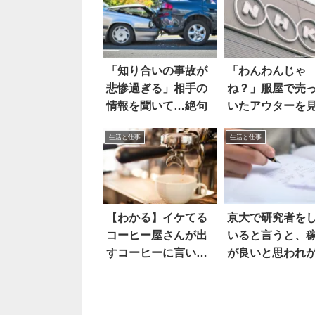
「知り合いの事故が
「わんわんじゃ
悲惨過ぎる」相手の
ね？」服屋で売
情報を聞いて…絶句
いたアウターを
と…
生活と仕事
生活と仕事
【わかる】イケてる
京大で研究者を
コーヒー屋さんが出
いると言うと、
すコーヒーに言いた
が良いと思われ
いこと
だが…