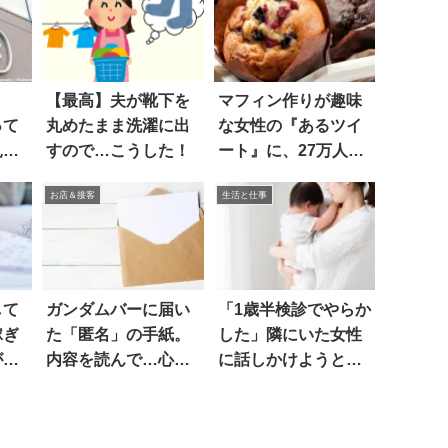
【最高】夫が靴下を
マフィン作りが趣味
って
丸めたまま洗濯に出
な女性の『あるツイ
見る
すので…こうした！
ート』に、27万人が
騒然…！？
お店＆接客
生活と仕事
して
ガンダムバーに届い
「1歳半検診でやらか
稼ぎ
た「匿名」の手紙。
した」隣にいた女性
がち
内容を読んで…心が
に話しかけようとし
震えた
て…