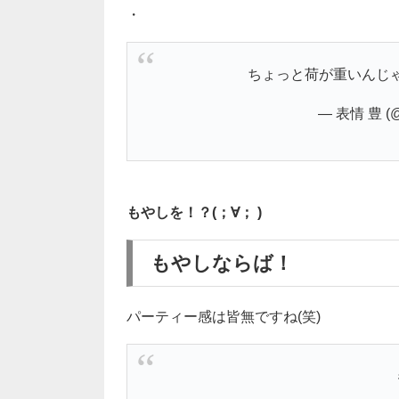
・
ちょっと荷が重いんじ
— 表情 豊 (@
もやしを！？(；∀； )
もやしならば！
パーティー感は皆無ですね(笑)