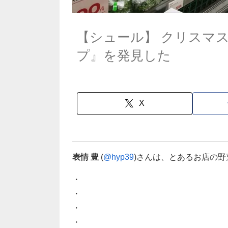
【シュール】 クリスマ
プ』を発見した
X
表情 豊
(
@hyp39
)さんは、とあるお店の
・
・
・
・