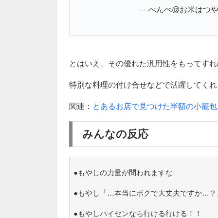
— べんべ@お米はつや姫 
とはいえ、その優れた汎用性をもってすれ
特別な料理の付け合せなどで活躍してくれるか
関連：
とあるお店で見つけた半額の小籠包
みんなの反応
●もやしの力量が問われますな
●もやし「…本当にボクで大丈夫ですか…？
●もやしパイセンなら行ける行ける！！