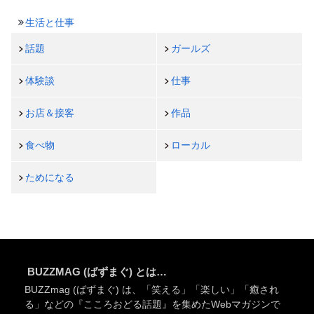
生活と仕事
話題
ガールズ
体験談
仕事
お店＆接客
作品
食べ物
ローカル
ためになる
BUZZMAG (ばずまぐ) とは…
BUZZmag (ばずまぐ) は、「笑える」「楽しい」「癒され
る」などの『こころおどる話題』を集めたWebマガジンで