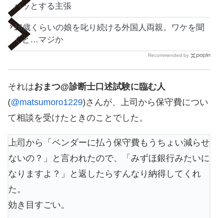
ハッとする主張
16歳くらいの娘を叱り続ける外国人両親。ワケを聞
くと…マジか
Recommended by
それは
おまつ@診断士口述試験に臨む人
(
@matsumoro1229
)さんが、上司から保守費につい
て相談を受けたときのことでした。
上司から「ベンダーに払う保守費もうちょい減らせ
ないの？」と言われたので、「みずほ銀行みたいに
なりますよ？」と返したらすんなり納得してくれ
た。
効き目すごい。