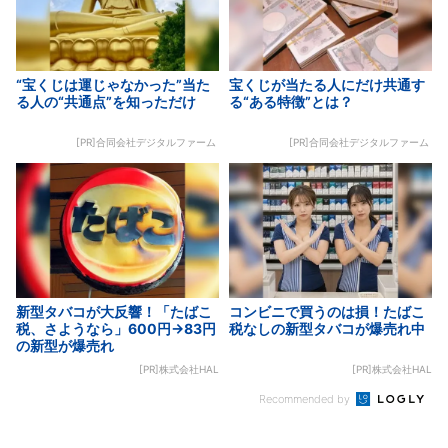
“宝くじは運じゃなかった”当た
宝くじが当たる人にだけ共通す
る人の“共通点”を知っただけ
る“ある特徴”とは？
[PR]合同会社デジタルファーム
[PR]合同会社デジタルファーム
新型タバコが大反響！「たばこ
コンビニで買うのは損！たばこ
税、さようなら」600円→83円
税なしの新型タバコが爆売れ中
の新型が爆売れ
[PR]株式会社HAL
[PR]株式会社HAL
Recommended by