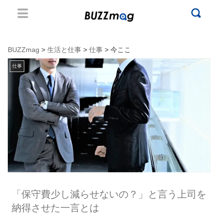
BUZZmag
>
生活と仕事
>
仕事
> 今ここ
仕事
「保守費少し減らせないの？」と言う上司を
納得させた一言とは