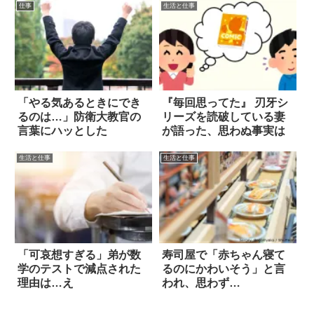
仕事
生活と仕事
「やる気あるときにでき
『毎回思ってた』 刃牙シ
るのは…」防衛大教官の
リーズを読破している妻
言葉にハッとした
が語った、思わぬ事実は
生活と仕事
生活と仕事
「可哀想すぎる」弟が数
寿司屋で「赤ちゃん寝て
学のテストで減点された
るのにかわいそう」と言
理由は…え
われ、思わず…