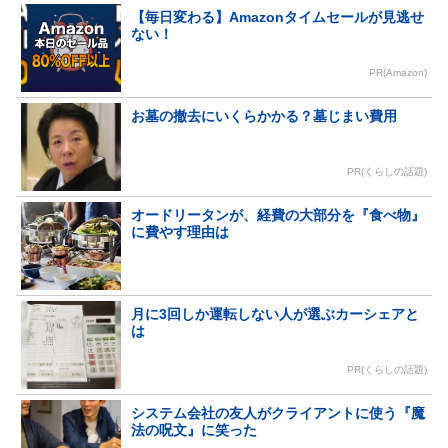
【毎日変わる】Amazonタイムセールが見逃せ
ない！
PR(Amazon)
お墓の撤去にいくらかかる？墓じまい費用
PR(くらしの話題)
オードリータンが、経費の大部分を『食べ物』
に費やす理由は
月に3回しか運転しない人が選ぶカーシェアと
は
PR(くらしの話題)
システム会社の友人がクライアントに使う『魔
法の呪文』に笑った