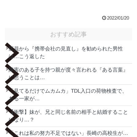
2022/01/20
おすすめ記事
店員から『携帯会社の見直し』を勧められた男性
は…こう返した
障害のある子を持つ親が度々言われる『ある言葉』
に思うことは…
「見てるだけでムカムカ」TDL入口の荷物検査で、
ある一家が…
【衝撃】妹が、兄と同じ名前の相手と結婚すること
になり…？
「これは私の努力不足ではない」長崎の高校生が…