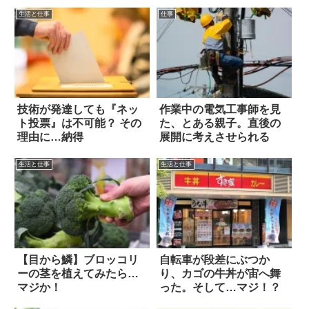
生活と仕事
仕事
技術が発達しても『ネッ
作業中の電気工事師を見
ト投票』は不可能？ その
た、とある親子。直後の
理由に…納得
展開に考えさせられる
生活と仕事
生活と仕事
【目から鱗】ブロッコリ
自転車が段差にぶつか
ーの茎を植えてみたら…
り、カゴの牛丼が宙へ舞
マジか！
った。そして…マジ！？