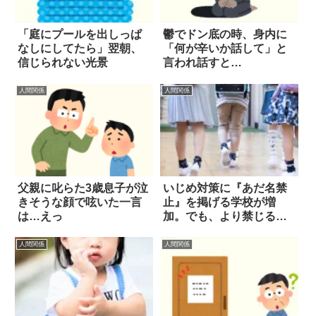
「庭にプールを出しっぱ
鬱でドン底の時、身内に
なしにしてたら」翌朝、
「何が辛いか話して」と
信じられない光景
言われ話すと…
人間関係
人間関係
父親に叱らた3歳息子が泣
いじめ対策に『あだ名禁
きそうな顔で呟いた一言
止』を掲げる学校が増
は…えっ
加。でも、より禁じるべ
きは
人間関係
人間関係