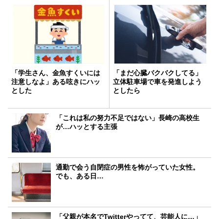
「学生さん、金魚すくいには
「まだ心臓バクバクしてる」
注意しなよ」ある呟きにハッ
立体駐車場で車を発進しよう
とした
としたら
「これは私の努力不足ではない」長崎の高校生
が…ハッとする主張
通勤で会う自閉症の男性を怖がっていた女性。
でも、ある日…
「父親が本名でTwitterやってて、芸能人に…」