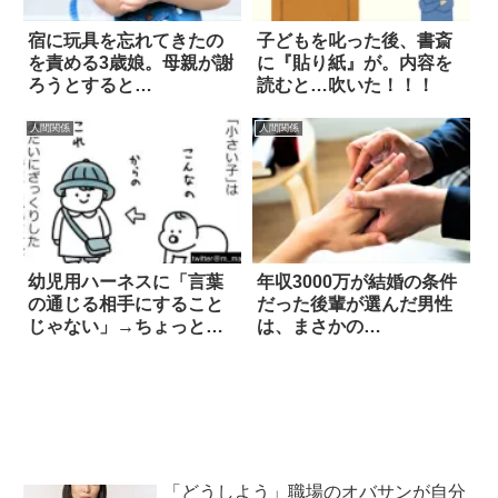
宿に玩具を忘れてきたの
子どもを叱った後、書斎
を責める3歳娘。母親が謝
に『貼り紙』が。内容を
ろうとすると…
読むと…吹いた！！！
人間関係
人間関係
幼児用ハーネスに「言葉
年収3000万が結婚の条件
の通じる相手にすること
だった後輩が選んだ男性
じゃない」→ちょっとま
は、まさかの…
って
「どうしよう」職場のオバサンが自分