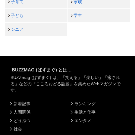
子育て
家族
子ども
学生
シニア
BUZZMAG (ばずまぐ) とは…
BUZZmag (ばずまぐ) は、「笑える」「楽しい」「癒され
る」などの『こころおどる話題』を集めたWebマガジンで
す。
新着記事
ランキング
人間関係
生活と仕事
どうぶつ
エンタメ
社会