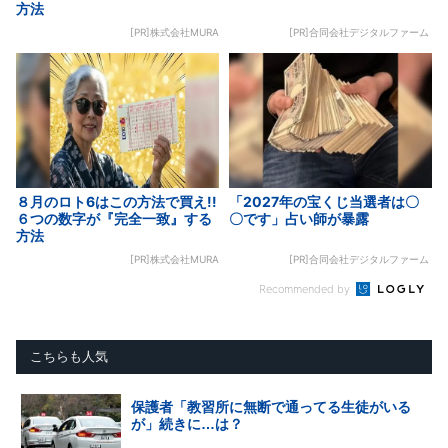
方法
[PR]株式会社MURA
[PR]合同会社デジタルファーム
８月のロト6はこの方法で買え!!
「2027年の宝くじ当選者は〇
６つの数字が『完全一致』する
〇です」占い師が暴露
方法
[PR]株式会社MURA
[PR]合同会社デジタルファーム
Recommended by
こちらも人気
保護者「教習所に無断で通ってる生徒がいる
が」続きに…は？