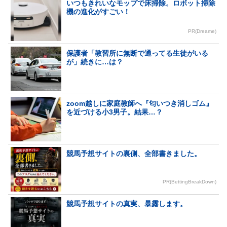
いつもきれいなモップで床掃除。ロボット掃除
機の進化がすごい！
PR(Dreame)
保護者「教習所に無断で通ってる生徒がいる
が」続きに…は？
zoom越しに家庭教師へ『匂いつき消しゴム』
を近づける小3男子。結果…？
競馬予想サイトの裏側、全部書きました。
PR(BettingBreakDown)
競馬予想サイトの真実、暴露します。