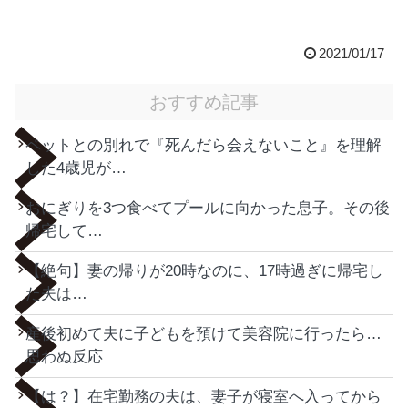
2021/01/17
おすすめ記事
ペットとの別れで『死んだら会えないこと』を理解
した4歳児が…
おにぎりを3つ食べてプールに向かった息子。その後
帰宅して…
【絶句】妻の帰りが20時なのに、17時過ぎに帰宅し
た夫は…
産後初めて夫に子どもを預けて美容院に行ったら…
思わぬ反応
【は？】在宅勤務の夫は、妻子が寝室へ入ってから