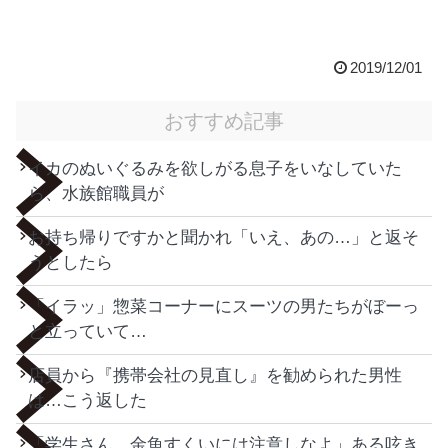
2019/12/01
おすすめ記事
イカのぬいぐるみを欲しがる息子をいなしていた
ら、水族館職員が
お持ち帰りですかと聞かれ「いえ、あの…」と返そ
うとしたら
「イラッ」惣菜コーナーにスーツの男たちがぼーっ
と立っていて…
店員から『携帯会社の見直し』を勧められた男性
は…こう返した
「学生さん、金魚すくいには注意しなよ」ある呟き