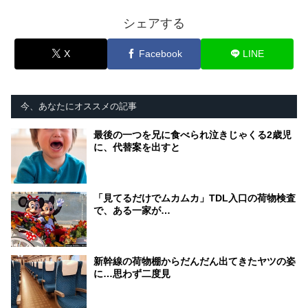
シェアする
X
Facebook
LINE
今、あなたにオススメの記事
最後の一つを兄に食べられ泣きじゃくる2歳児
に、代替案を出すと
「見てるだけでムカムカ」TDL入口の荷物検査
で、ある一家が…
新幹線の荷物棚からだんだん出てきたヤツの姿
に…思わず二度見