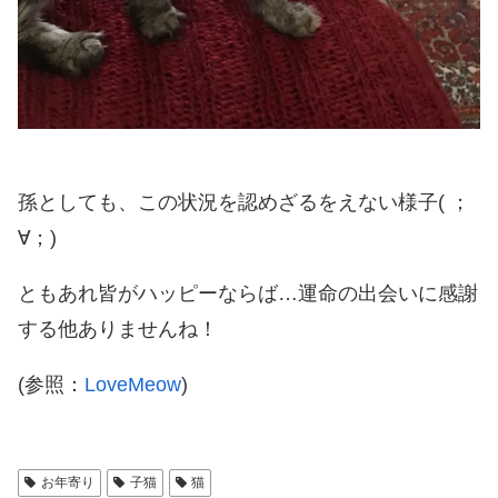
孫としても、この状況を認めざるをえない様子( ；
∀；)
ともあれ皆がハッピーならば…運命の出会いに感謝
する他ありませんね！
(参照：
LoveMeow
)
お年寄り
子猫
猫