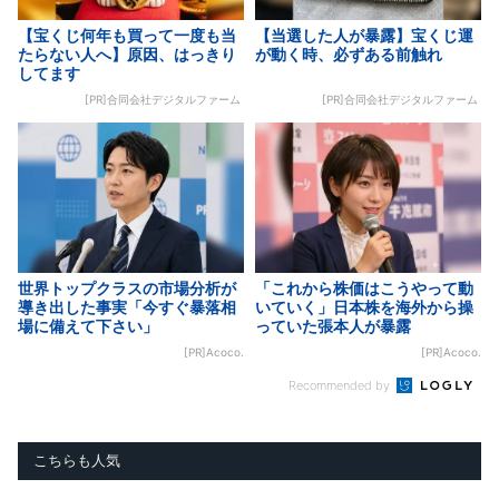
【宝くじ何年も買って一度も当
【当選した人が暴露】宝くじ運
たらない人へ】原因、はっきり
が動く時、必ずある前触れ
してます
[PR]合同会社デジタルファーム
[PR]合同会社デジタルファーム
世界トップクラスの市場分析が
「これから株価はこうやって動
導き出した事実「今すぐ暴落相
いていく」日本株を海外から操
場に備えて下さい」
っていた張本人が暴露
[PR]Acoco.
[PR]Acoco.
Recommended by
こちらも人気