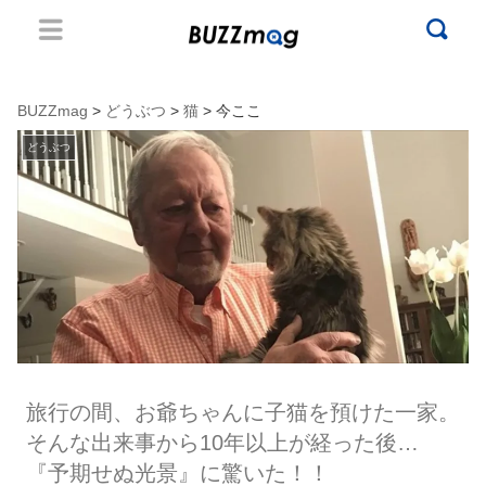
BUZZmag
>
どうぶつ
>
猫
> 今ここ
どうぶつ
旅行の間、お爺ちゃんに子猫を預けた一家。
そんな出来事から10年以上が経った後…
『予期せぬ光景』に驚いた！！