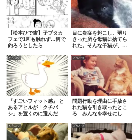
【松本ひで吉】子ブタカ
目に炎症を起こし、弱り
フェで1匹も触れず…餌で
きった所を母猫に捨てら
釣ろうとしたら
れた。そんな子猫が、や
がて…
どうぶつ
どうぶつ
『すごいフィット感』 と
問題行動を理由に手放さ
あるアヒルが「クチバ
れた猫を引き取ったとこ
シ」を置くのに選んだ場
ろ…みんなを幸せにして
所は…！
くれた 10枚
どうぶつ
どうぶつ