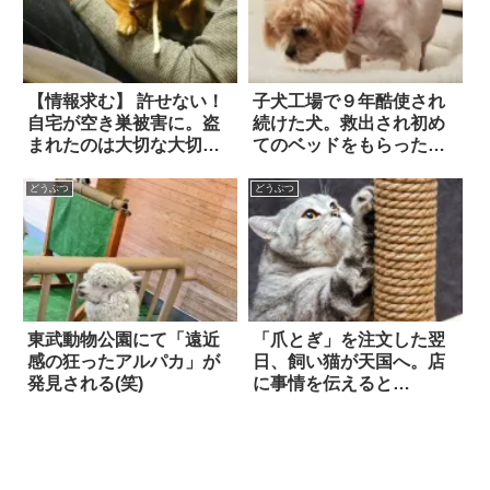
【情報求む】 許せない！
子犬工場で９年酷使され
自宅が空き巣被害に。盗
続けた犬。救出され初め
まれたのは大切な大切な
てのベッドをもらったと
愛犬
ころ…
どうぶつ
どうぶつ
東武動物公園にて「遠近
「爪とぎ」を注文した翌
感の狂ったアルパカ」が
日、飼い猫が天国へ。店
発見される(笑)
に事情を伝えると…