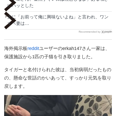
にハッとした
夫に「お前って俺に興味ないよね」と言われ、ワン
オペ妻は…
Recommended by
海外掲示板
reddit
ユーザーのerkah147さん一家は、
保護施設から1匹の子猫を引き取りました。
タイガーと名付けられた彼は、当初病弱だったもの
の、懸命な世話のかいあって、すっかり元気を取り
戻します。