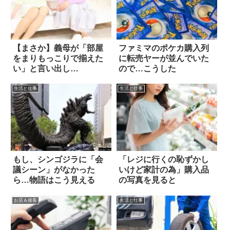
【まさか】義母が「部屋
ファミマのポケカ購入列
をまりもっこりで揃えた
に転売ヤーが並んでいた
い」と言い出し…
ので…こうした
生活と仕事
生活と仕事
もし、シンゴジラに「会
「レジに行くの恥ずかし
議シーン」がなかった
いけど家計の為」購入品
ら…物語はこう見える
の写真を見ると
お店＆接客
生活と仕事