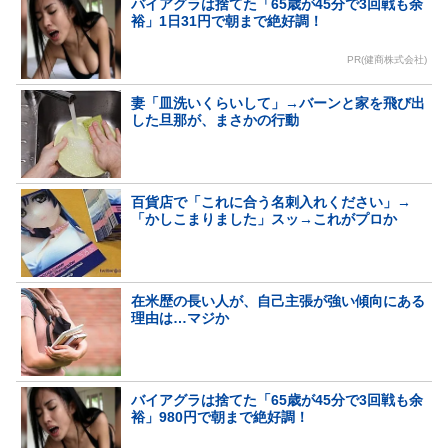
バイアグラは捨てた「65歳が45分で3回戦も余
裕」1日31円で朝まで絶好調！
PR(健商株式会社)
妻「皿洗いくらいして」→バーンと家を飛び出
した旦那が、まさかの行動
百貨店で「これに合う名刺入れください」→
「かしこまりました」スッ→これがプロか
在米歴の長い人が、自己主張が強い傾向にある
理由は…マジか
バイアグラは捨てた「65歳が45分で3回戦も余
裕」980円で朝まで絶好調！