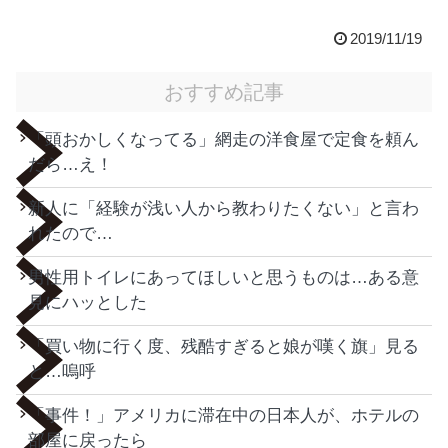
2019/11/19
おすすめ記事
「頭おかしくなってる」網走の洋食屋で定食を頼ん
だら…え！
新人に「経験が浅い人から教わりたくない」と言わ
れたので…
男性用トイレにあってほしいと思うものは…ある意
見にハッとした
「買い物に行く度、残酷すぎると娘が嘆く旗」見る
と…嗚呼
「事件！」アメリカに滞在中の日本人が、ホテルの
部屋に戻ったら