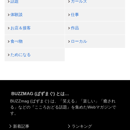
話題
ガールズ
体験談
仕事
お店＆接客
作品
食べ物
ローカル
ためになる
BUZZMAG (ばずまぐ) とは…
BUZZmag (ばずまぐ) は、「笑える」「楽しい」「癒され
る」などの『こころおどる話題』を集めたWebマガジンで
す。
新着記事
ランキング