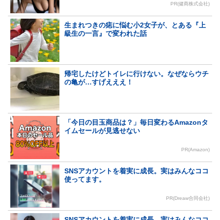
PR(健商株式会社)
生まれつきの痣に悩む小2女子が、とある『上
級生の一言』で変われた話
帰宅したけどトイレに行けない。なぜならウチ
の亀が…すげえええ！
「今日の目玉商品は？」毎日変わるAmazonタ
イムセールが見逃せない
PR(Amazon)
SNSアカウントを着実に成長。実はみんなココ
使ってます。
PR(Dreaw合同会社)
SNSアカウントを着実に成長。実はみんなココ