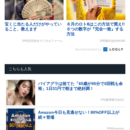
宝くじ当たる人だけがやってい
８月のロト6はこの方法で買え!!
ること、教えます
６つの数字が『完全一致』する
方法
[PR]合同会社デジタルファーム
[PR]株式会社MURA
Recommended by
こちらも人気
バイアグラは捨てた「65歳が45分で3回戦も余
裕」1日31円で朝まで絶好調！
PR(健商株式会社)
Amazon今日も見逃せない！80%OFF以上が
続々登場
PR(Amazon)