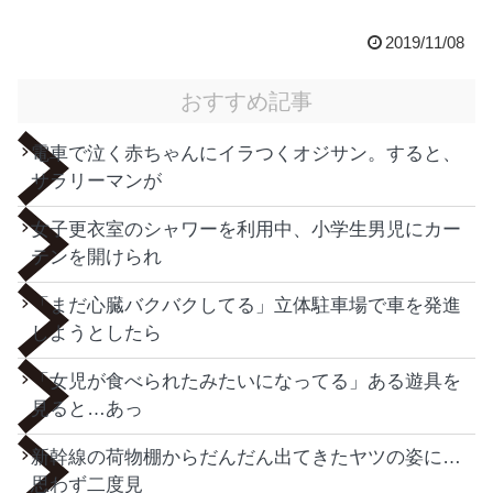
2019/11/08
おすすめ記事
電車で泣く赤ちゃんにイラつくオジサン。すると、
サラリーマンが
女子更衣室のシャワーを利用中、小学生男児にカー
テンを開けられ
「まだ心臓バクバクしてる」立体駐車場で車を発進
しようとしたら
「女児が食べられたみたいになってる」ある遊具を
見ると…あっ
新幹線の荷物棚からだんだん出てきたヤツの姿に…
思わず二度見