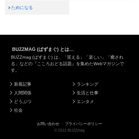
ためになる
BUZZMAG (ばずまぐ) とは…
BUZZmag (ばずまぐ) は、「笑える」「楽しい」「癒され
る」などの『こころおどる話題』を集めたWebマガジンで
す。
新着記事
ランキング
人間関係
生活と仕事
どうぶつ
エンタメ
社会
お問い合わせ
・
プライバシーポリシー
©
2022
BUZZmag