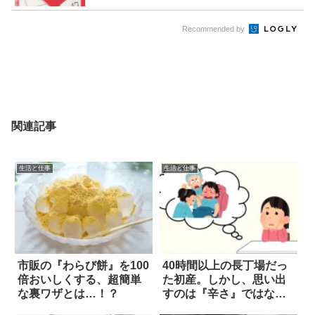
Recommended by
関連記事
生活と仕事
生活と仕事
市販の『わらび餅』を100
40時間以上の長丁場だっ
倍おいしくする、超簡単
た初産。しかし、思い出
な裏ワザとは…！？
すのは『辛さ』ではな
く…