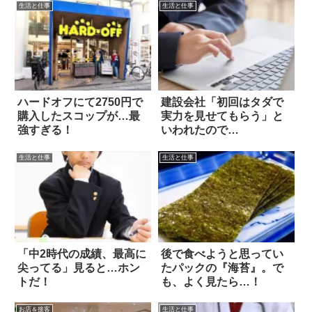
生活と仕事
生活と仕事
ハードオフにて2750円で
建設会社「初回はタダで
購入したスコップが…最
実力を見せてもらう」と
強すぎる！
いわれたので…
生活と仕事
生活と仕事
「中2時代の成績、最高に
後で食べようと思ってい
尖ってる」見ると…ホン
たパックの『海苔』。で
トだ！
も、よく見たら…！
お店＆接客
生活と仕事