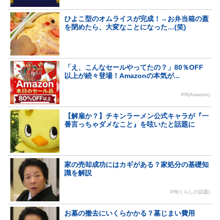
ひよこ型のオムライスが完成！→お弁当箱の蓋
を閉めたら、大変なことになった…(笑)
「え、こんなセールやってたの？」80％OFF
以上が続々登場！Amazonの本気が...
PR(Amazon)
【解雇か？】チキンラーメン公式キャラが『一
番言っちゃダメなこと』を呟いたと話題に
家の売却成功にはカギがある？家処分の基礎知
識を解説
PR(くらしの話題)
お墓の撤去にいくらかかる？墓じまい費用