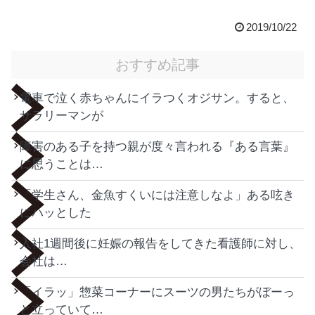
2019/10/22
おすすめ記事
電車で泣く赤ちゃんにイラつくオジサン。すると、
サラリーマンが
障害のある子を持つ親が度々言われる『ある言葉』
に思うことは…
「学生さん、金魚すくいには注意しなよ」ある呟き
にハッとした
入社1週間後に妊娠の報告をしてきた看護師に対し、
会社は…
「イラッ」惣菜コーナーにスーツの男たちがぼーっ
と立っていて…