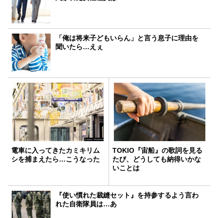
「俺は将来子どもいらん」と言う息子に理由を
聞いたら…えぇ
電車に入ってきたカミキリム
TOKIO『宙船』の歌詞を見る
シを捕まえたら…こうなった
たび、どうしても納得いかな
いことは
『使い慣れた裁縫セット』を持参するよう言わ
れた自衛隊員は…あ