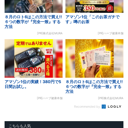
８月のロト6はこの方法で買え!!
アマゾン1位「このお茶ガチで
６つの数字が『完全一致』する
す」噂のお茶
方法
[PR]株式会社MURA
[PR]ハーブ健康本舗
アマゾン1位の実績！380円で5
８月のロト6はこの方法で買え!!
日間お試し。
６つの数字が『完全一致』する
方法
[PR]ハーブ健康本舗
[PR]株式会社MURA
Recommended by
こちらも人気