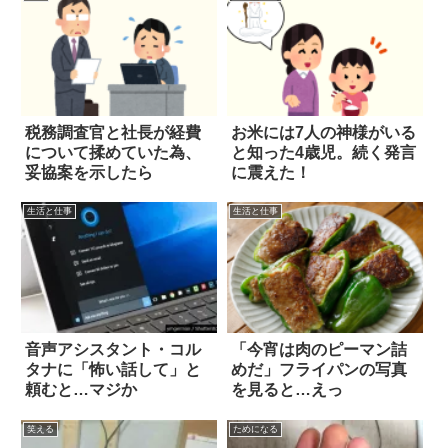
税務調査官と社長が経費
お米には7人の神様がいる
について揉めていた為、
と知った4歳児。続く発言
妥協案を示したら
に震えた！
生活と仕事
生活と仕事
音声アシスタント・コル
「今宵は肉のピーマン詰
タナに「怖い話して」と
めだ」フライパンの写真
頼むと…マジか
を見ると…えっ
笑える
ためになる