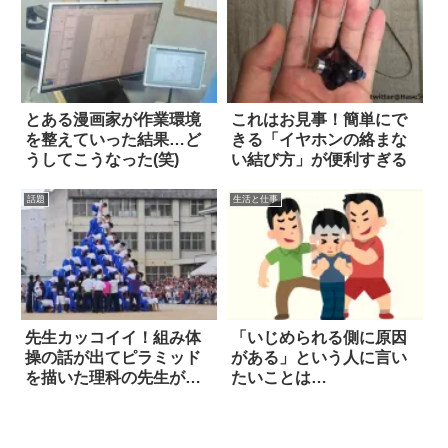
とある漫画家が作業環境
これはお見事！簡単にで
を整えていった結果…ど
きる「イヤホンの絡まな
うしてこうなった(笑)
い結び方」が便利すぎる
話題
生活と仕事
先生カッコイイ！組み体
「いじめられる側に原因
操の話が出てピラミッド
がある」という人に言い
を描いた理科の先生がそ
たいことは…
の後したこと