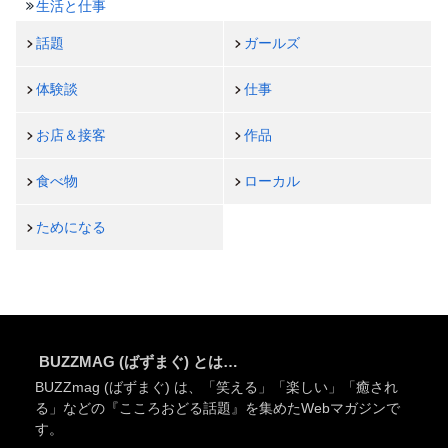
生活と仕事
話題
ガールズ
体験談
仕事
お店＆接客
作品
食べ物
ローカル
ためになる
BUZZMAG (ばずまぐ) とは…
BUZZmag (ばずまぐ) は、「笑える」「楽しい」「癒され
る」などの『こころおどる話題』を集めたWebマガジンで
す。