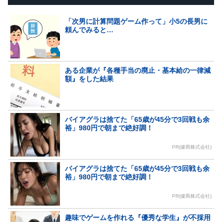
「次男に計算問題ゲーム作って」小5の長男に
頼んでみると…
ある企業が『各種手当の廃止・基本給の一律減
額』をした結果
バイアグラは捨てた「65歳が45分で3回戦も余
裕」980円で朝まで絶好調！
PR(健商株式会社)
バイアグラは捨てた「65歳が45分で3回戦も余
裕」980円で朝まで絶好調！
PR(健商株式会社)
趣味でゲームを作れる『優秀な学生』が不採用