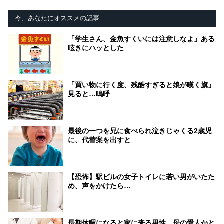
今、あなたにオススメの記事
「学生さん、金魚すくいには注意しなよ」ある
呟きにハッとした
「買い物に行く度、残酷すぎると娘が嘆く旗」
見ると…嗚呼
最後の一つを兄に食べられ泣きじゃくる2歳児
に、代替案を出すと
【恐怖】駅ビルの女子トイレに若い男がいたた
め、声をかけたら…
長期休暇になると家に来る男性。母の愛人かと