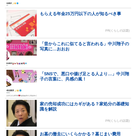
もらえる年金25万円以下の人が知るべき事
PR(くらしの話題)
「昔からこれに似てると言われる」中川翔子の
写真に…おおお
「SNSで、悪口や揚げ足とる人より…」中川翔
子の言葉に、共感の嵐！
家の売却成功にはカギがある？家処分の基礎知
識を解説
PR(くらしの話題)
お墓の撤去にいくらかかる？墓じまい費用