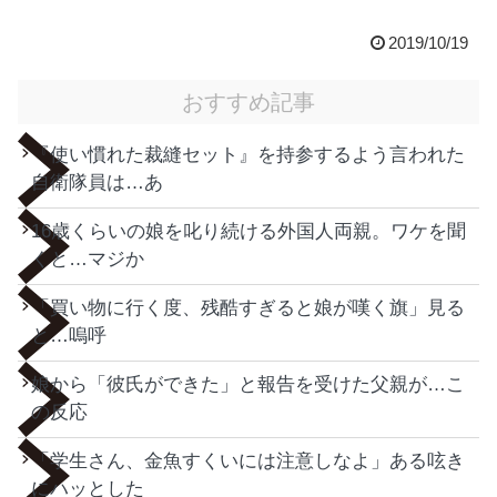
2019/10/19
おすすめ記事
『使い慣れた裁縫セット』を持参するよう言われた
自衛隊員は…あ
16歳くらいの娘を叱り続ける外国人両親。ワケを聞
くと…マジか
「買い物に行く度、残酷すぎると娘が嘆く旗」見る
と…嗚呼
娘から「彼氏ができた」と報告を受けた父親が…こ
の反応
「学生さん、金魚すくいには注意しなよ」ある呟き
にハッとした