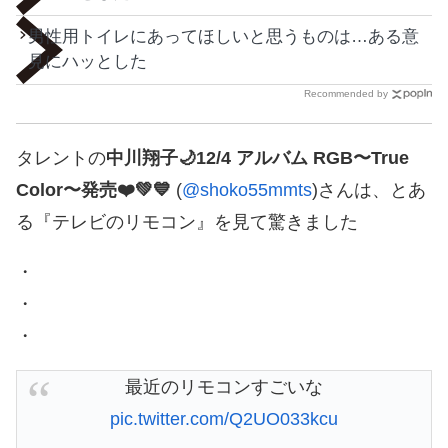
男性用トイレにあってほしいと思うものは…ある意
見にハッとした
Recommended by
タレントの
中川翔子🌙12/4 アルバム RGB〜True
Color〜発売❤️💚💙
(
@shoko55mmts
)さんは、とあ
る『テレビのリモコン』を見て驚きました
・
・
・
最近のリモコンすごいな
pic.twitter.com/Q2UO033kcu