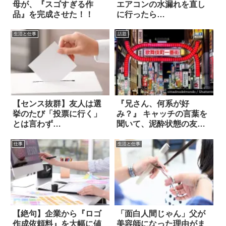
母が、『スゴすぎる作
エアコンの水漏れを直し
品』を完成させた！！
に行ったら…
生活と仕事
話題
【センス抜群】友人は選
『兄さん、何系が好
挙のたび「投票に行く」
み？』 キャッチの言葉を
とは言わず…
聞いて、泥酔状態の友人
は叫んだ！
仕事
生活と仕事
【絶句】企業から『ロゴ
「面白人間じゃん」父が
作成依頼料』を大幅に値
美容師になった理由がま