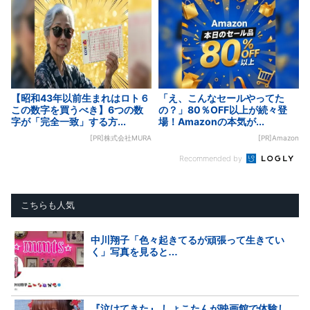
【昭和43年以前生まれはロト６
「え、こんなセールやってた
この数字を買うべき】6つの数
の？」80％OFF以上が続々登
字が「完全一致」する方...
場！Amazonの本気が...
[PR]株式会社MURA
[PR]Amazon
Recommended by
こちらも人気
中川翔子「色々起きてるが頑張って生きてい
く」写真を見ると…
『泣けてきた』 しょこたんが映画館で体験し