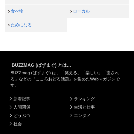
食べ物
ローカル
ためになる
BUZZMAG (ばずまぐ) とは…
BUZZmag (ばずまぐ) は、「笑える」「楽しい」「癒され
る」などの『こころおどる話題』を集めたWebマガジンで
す。
新着記事
ランキング
人間関係
生活と仕事
どうぶつ
エンタメ
社会