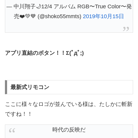
— 中川翔子🌙12/4 アルバム RGB〜True Color〜発
売❤️💚💙 (@shoko55mmts)
2019年10月15日
アプリ直結のボタン！！Σ(ﾟдﾟ;)
最新式リモコン
ここに様々なロゴが並んでいる様は、たしかに斬新
ですね！！
時代の反映だ