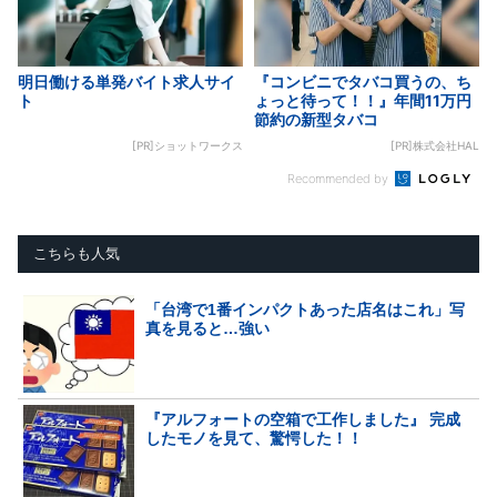
明日働ける単発バイト求人サイ
『コンビニでタバコ買うの、ち
ト
ょっと待って！！』年間11万円
節約の新型タバコ
[PR]ショットワークス
[PR]株式会社HAL
Recommended by
こちらも人気
「台湾で1番インパクトあった店名はこれ」写
真を見ると…強い
『アルフォートの空箱で工作しました』 完成
したモノを見て、驚愕した！！