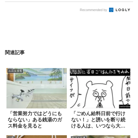
Recommended by
関連記事
お店＆接客
笑える
「営業努力ではどうにも
「ごめん給料日前で行け
ならない」ある銭湯のガ
ない！」と誘いを断り続
ス料金を見ると
ける人は、いつなら大丈
夫か…(笑)
話題
生活と仕事