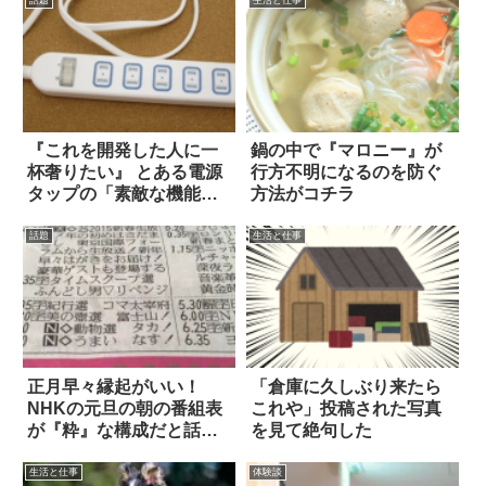
『これを開発した人に一
鍋の中で『マロニー』が
杯奢りたい』 とある電源
行方不明になるのを防ぐ
タップの「素敵な機能」
方法がコチラ
に称賛の嵐！
話題
生活と仕事
正月早々縁起がいい！
「倉庫に久しぶり来たら
NHKの元旦の朝の番組表
これや」投稿された写真
が『粋』な構成だと話題
を見て絶句した
に
生活と仕事
体験談