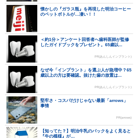
懐かしの『ガラス瓶』を再現した明治コーヒー
のペットボトルが…凄い！！
＜約1分＞アンケート回答者へ歯科医師が監修
したガイドブックをプレゼント。65歳以...
PR(あんしんインプラント)
なぜ今「インプラント」を選ぶ人が急増中？65
歳以上の方は要確認。抜けた歯の放置は...
PR(あんしんインプラント)
堅牢さ・コスパだけじゃない最新「arrows」
事情
PR(arrows)
【知ってた？】明治牛乳のパックをよく見ると
『牛の模様』が…