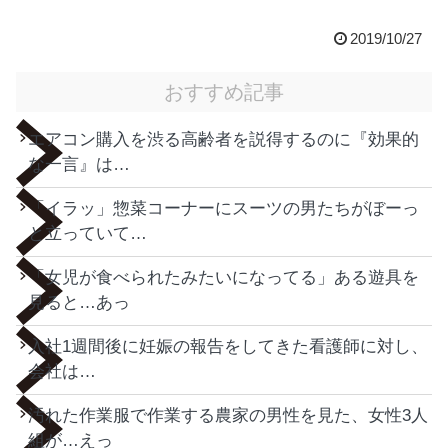
2019/10/27
おすすめ記事
エアコン購入を渋る高齢者を説得するのに『効果的
な一言』は…
「イラッ」惣菜コーナーにスーツの男たちがぼーっ
と立っていて…
「女児が食べられたみたいになってる」ある遊具を
見ると…あっ
入社1週間後に妊娠の報告をしてきた看護師に対し、
会社は…
汚れた作業服で作業する農家の男性を見た、女性3人
組が…えっ