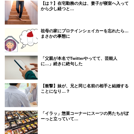
【は？】在宅勤務の夫は、妻子が寝室へ入って
から少し経つと…
祖母の家にプロテインシェイカーを忘れたら…
まさかの事態に
「父親が本名でTwitterやってて、芸能人
に…」続きに絶句した
【衝撃】妹が、兄と同じ名前の相手と結婚する
ことになり…？
「イラッ」惣菜コーナーにスーツの男たちがぼ
ーっと立っていて…