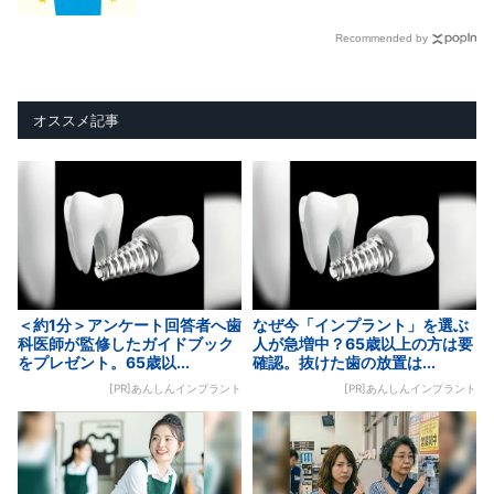
Recommended by
オススメ記事
＜約1分＞アンケート回答者へ歯
なぜ今「インプラント」を選ぶ
科医師が監修したガイドブック
人が急増中？65歳以上の方は要
をプレゼント。65歳以...
確認。抜けた歯の放置は...
[PR]あんしんインプラント
[PR]あんしんインプラント