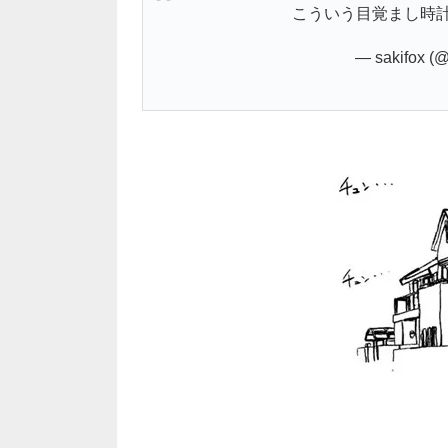
こういう目覚まし時
— sakifox (