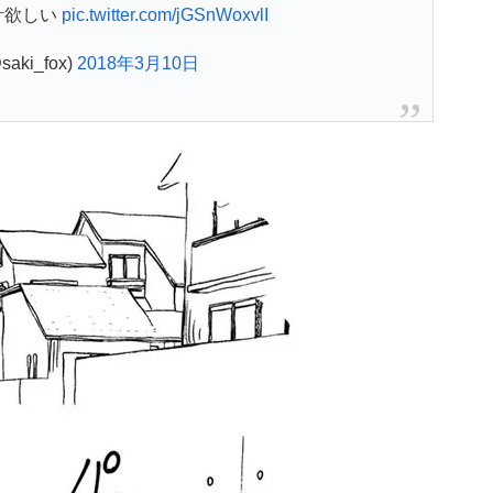
計欲しい
pic.twitter.com/jGSnWoxvlI
@saki_fox)
2018年3月10日