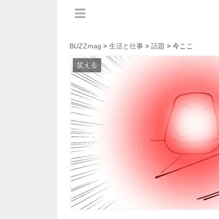
BUZZmag
>
生活と仕事
>
話題
> 今ここ
笑える