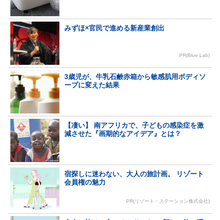
みずほ×官民で進める新産業創出
PR(Blue Lab)
3歳児が、牛乳石鹸赤箱から敏感肌用ボディソ
ープに変えた結果
【凄い】 南アフリカで、子どもの感染症を激
減させた『画期的なアイデア』とは？
宿探しに迷わない、大人の旅計画。 リゾート
会員権の魅力
PR(リゾート・ステーション株式会社)