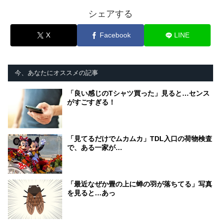
シェアする
X
Facebook
LINE
今、あなたにオススメの記事
「良い感じのTシャツ買った」見ると…センス
がすごすぎる！
「見てるだけでムカムカ」TDL入口の荷物検査
で、ある一家が…
「最近なぜか畳の上に蝉の羽が落ちてる」写真
を見ると…あっ