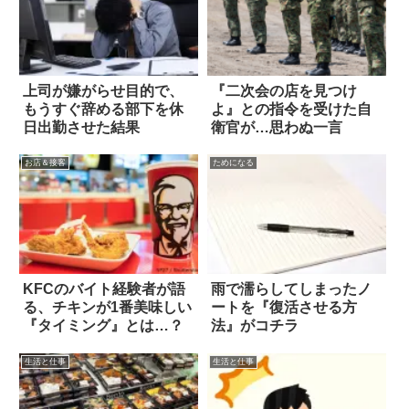
上司が嫌がらせ目的で、
『二次会の店を見つけ
もうすぐ辞める部下を休
よ』との指令を受けた自
日出勤させた結果
衛官が…思わぬ一言
お店＆接客
ためになる
KFCのバイト経験者が語
雨で濡らしてしまったノ
る、チキンが1番美味しい
ートを『復活させる方
『タイミング』とは…？
法』がコチラ
生活と仕事
生活と仕事