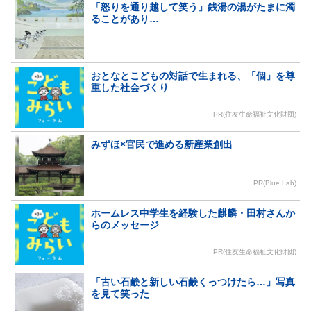
「怒りを通り越して笑う」銭湯の湯がたまに濁
ることがあり…
おとなとこどもの対話で生まれる、「個」を尊
重した社会づくり
PR(住友生命福祉文化財団)
みずほ×官民で進める新産業創出
PR(Blue Lab)
ホームレス中学生を経験した麒麟・田村さんか
らのメッセージ
PR(住友生命福祉文化財団)
「古い石鹸と新しい石鹸くっつけたら…」写真
を見て笑った