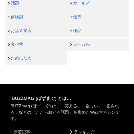
話題
ガールズ
体験談
仕事
お店＆接客
作品
食べ物
ローカル
ためになる
BUZZMAG (ばずまぐ) とは…
BUZZmag (ばずまぐ) は、「笑える」「楽しい」「癒され
る」などの『こころおどる話題』を集めたWebマガジンで
す。
新着記事
ランキング