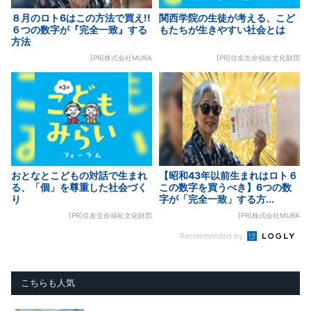
８月のロト6はこの方法で買え!!
関西学院の生徒が考える、こど
６つの数字が『完全一致』する
もたちが生きやすい社会とは
方法
[PR]株式会社MURA
[PR]住友生命福祉文化財団
おとなとこどもの対話で生まれ
【昭和43年以前生まれはロト６
る、「個」を尊重した社会づく
この数字を買うべき】6つの数
り
字が「完全一致」する方...
[PR]住友生命福祉文化財団
[PR]株式会社MURA
Recommended by
こちらも人気