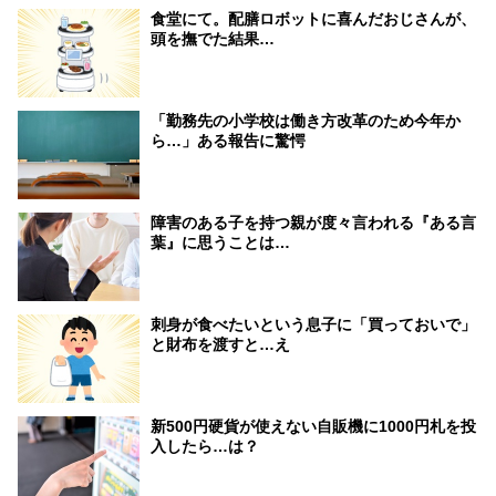
食堂にて。配膳ロボットに喜んだおじさんが、
頭を撫でた結果…
「勤務先の小学校は働き方改革のため今年か
ら…」ある報告に驚愕
障害のある子を持つ親が度々言われる『ある言
葉』に思うことは…
刺身が食べたいという息子に「買っておいで」
と財布を渡すと…え
新500円硬貨が使えない自販機に1000円札を投
入したら…は？