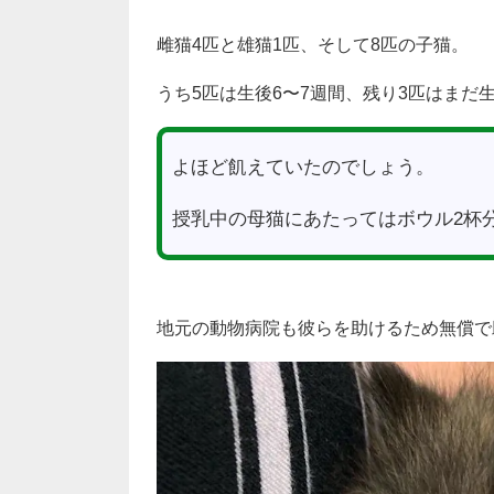
雌猫4匹と雄猫1匹、そして8匹の子猫。
うち5匹は生後6〜7週間、残り3匹はまだ
よほど飢えていたのでしょう。
授乳中の母猫にあたってはボウル2杯
地元の動物病院も彼らを助けるため無償で