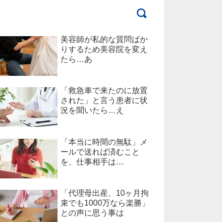
美容師が私的な質問ばか
りするため美容院を変え
たら…あ
「救急車で来たのに放置
された」と言う患者に状
況を聞いたら…え
「本当に時間の無駄」メ
ールで送れば済むこと
を、仕事相手は…
「代理母出産、10ヶ月拘
束でも1000万なら楽勝」
との声に思う事は