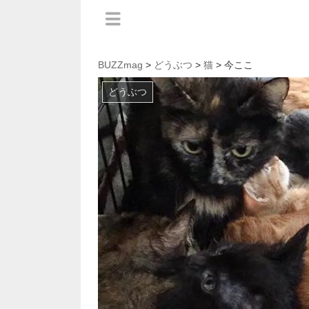
BUZZmag
>
どうぶつ
>
猫
> 今ここ
どうぶつ