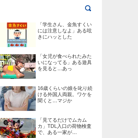
「学生さん、金魚すくい
には注意しなよ」ある呟
きにハッとした
「女児が食べられたみた
いになってる」ある遊具
を見ると…あっ
16歳くらいの娘を叱り続
ける外国人両親。ワケを
聞くと…マジか
「見てるだけでムカム
カ」TDL入口の荷物検査
で、ある一家が…