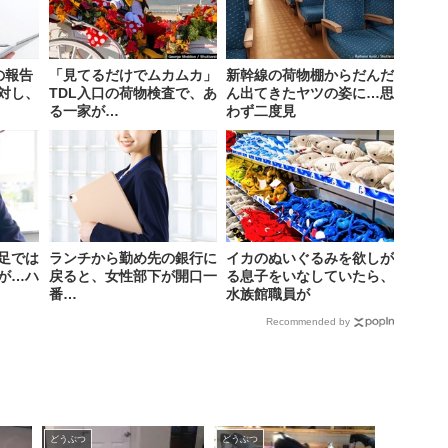
の報告
「見てるだけでムカムカ」
新幹線の荷物棚からだんだ
対し、
TDL入口の荷物検査で、あ
ん出てきたヤツの姿に…思
る一家が…
わず二度見
足では
ランチから勤め先の銀行に
イカのぬいぐるみを欲しが
が…ハ
戻ると、女性部下が開口一
る息子をいなしていたら、
番…
水族館職員が
Recommended by
どうぶつ
どうぶつ