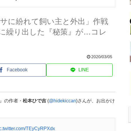
クサに紛れて飼い主と外出」作戦
に繰り出した『秘策』が…コレ
2020/03/05
Facebook
LINE
』の作者・
松本ひで吉
(
@hidekiccan
)さんが、お出かけ
c.twitter.com/TEyCyRPXdx