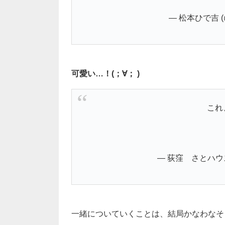
— 松本ひで吉 (@h
可愛い…！(；∀； )
これ
— 荻窪 さとハウス (
一緒についていくことは、結局かなわなそう