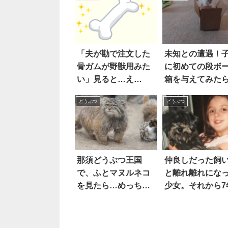
「夫が勘で注文した
未知との遭遇！
骨ガムが野獣用みた
に初めての段ボ
い」見ると…え
箱を与えてみた
え！？
うなった
どうぶつ
どうぶつ
那須どうぶつ王国
仲良しだった飼
で、ふとマヌルネコ
と離れ離れにな
を見たら…めっちゃ
少女。それから7
忙しそう！？
経って…