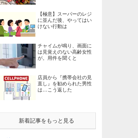
【極意】スーパーのレジ
に並んだ後、やってはい
けない行動は
チャイムが鳴り、画面に
は見覚えのない高齢女性
が。用件を聞くと
店員から『携帯会社の見
直し』を勧められた男性
は…こう返した
新着記事をもっと見る