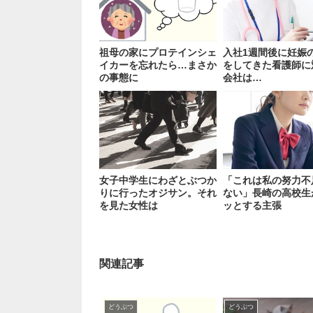
祖母の家にプロテインシェ
入社1週間後に妊娠
イカーを忘れたら…まさか
をしてきた看護師に
の事態に
会社は…
女子中学生にわざとぶつか
「これは私の努力不
りに行ったオジサン。それ
ない」長崎の高校生
を見た女性は
ッとする主張
関連記事
どうぶつ
どうぶつ