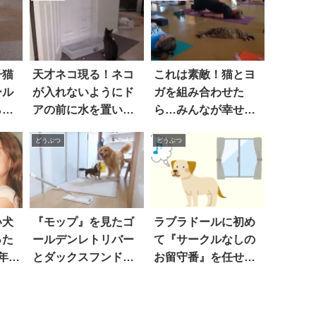
子猫
天才ネコ現る！ネコ
これは素敵！猫とヨ
ール
が入れないようにド
ガを組み合わせた
らこ
アの前に水を置いて
ら…みんなが幸せに
みたけれど…。
なった
どうぶつ
どうぶつ
い犬
『モップ』を見たゴ
ラブラドールに初め
った
ールデンレトリバー
て『サークルなしの
年が
とダックスフンド
お留守番』を任せた
は…！？ 対照的すぎ
ら…と、とんでもな
る2匹の反応に爆笑！
いことになった！！