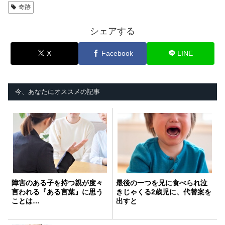
奇跡
シェアする
X
Facebook
LINE
今、あなたにオススメの記事
障害のある子を持つ親が度々
最後の一つを兄に食べられ泣
言われる『ある言葉』に思う
きじゃくる2歳児に、代替案を
ことは…
出すと