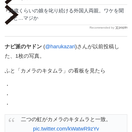
16歳くらいの娘を叱り続ける外国人両親。ワケを聞
くと…マジか
Recommended by
ナビ派のヤドン
(
@harukazari
)さんが以前投稿し
た、1枚の写真。
ふと「カメラのキタムラ」の看板を見たら
・
・
・
二つの虹がカメラのキタムラと一致。
pic.twitter.com/kWatwR9zYv