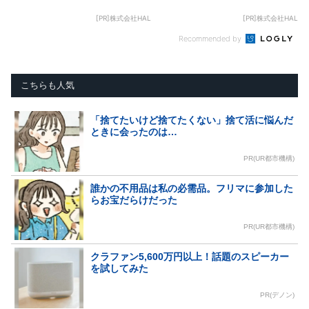
[PR]株式会社HAL
[PR]株式会社HAL
Recommended by
こちらも人気
「捨てたいけど捨てたくない」捨て活に悩んだ
ときに会ったのは…
PR(UR都市機構)
誰かの不用品は私の必需品。フリマに参加した
らお宝だらけだった
PR(UR都市機構)
クラファン5,600万円以上！話題のスピーカー
を試してみた
PR(デノン)