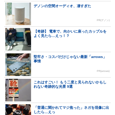
デノンの空間オーディオ、凄すぎた
PR(デノン)
【奇跡】 電車で、向かいに座ったカップルを
よく見たら…えっ！？
堅牢さ・コスパだけじゃない最新「arrows」
事情
PR(arrows)
これはすごい！ もう二度と見られないかもし
れない奇跡的な光景 9選
「普通に聞かれてマジ焦った」ネガを現像に出
したら…えっ