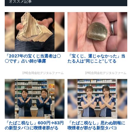
オススメ記事
「2027年の宝くじ当選者は〇
「宝くじ、運じゃなかった」当
〇です」占い師が暴露
たる人は“同じこと”してる
[PR]合同会社デジタルファーム
[PR]合同会社デジタルファーム
「たばこ税なし」600円→83円
「たばこ税なし」思わぬ朗報に
の新型タバコに喫煙者群がる
喫煙者が群がる新型タバコ