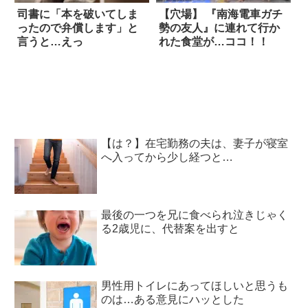
司書に「本を破いてしま
【穴場】 『南海電車ガチ
ったので弁償します」と
勢の友人』に連れて行か
言うと…えっ
れた食堂が…ココ！！
【は？】在宅勤務の夫は、妻子が寝室
へ入ってから少し経つと…
最後の一つを兄に食べられ泣きじゃく
る2歳児に、代替案を出すと
男性用トイレにあってほしいと思うも
のは…ある意見にハッとした