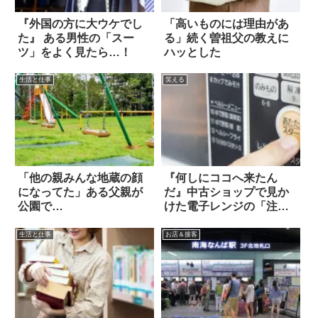
『外国の方に大ウケでし
「高いものには理由があ
た』 ある男性の「スー
る」続く曽祖父の教えに
ツ」をよく見たら…！
ハッとした
生活と仕事
笑える
「他の親みんな地蔵の顔
『何しにココへ来たん
になってた」ある父親が
だ』中古ショップで見か
公園で…
けた電子レンジの「注意
書き」を読むと？
生活と仕事
お店＆接客