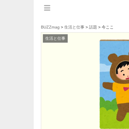
BUZZmag
>
生活と仕事
>
話題
> 今ここ
生活と仕事