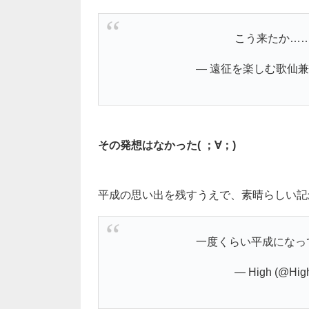
こう来たか…
— 遠征を楽しむ歌仙兼定 (
その発想はなかった( ；∀；)
平成の思い出を残すうえで、素晴らしい記念
一度くらい平成になっ
— High (@Hig