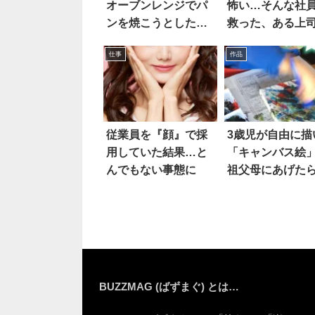
オーブンレンジでパ
怖い…そんな社
ンを焼こうとした
救った、ある上
ら…衝撃の光景
対応とは？
仕事
作品
従業員を『顔』で採
3歳児が自由に描
用していた結果…と
「キャンバス絵
んでもない事態に
祖父母にあげた
スゴいことにな
た！
BUZZMAG (ばずまぐ) とは…