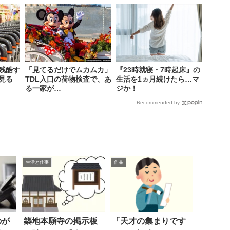
残酷す
「見てるだけでムカムカ」
『23時就寝・7時起床』の
見る
TDL入口の荷物検査で、あ
生活を1ヵ月続けたら…マ
る一家が…
ジか！
Recommended by
生活と仕事
作品
のが
築地本願寺の掲示板
「天才の集まりです