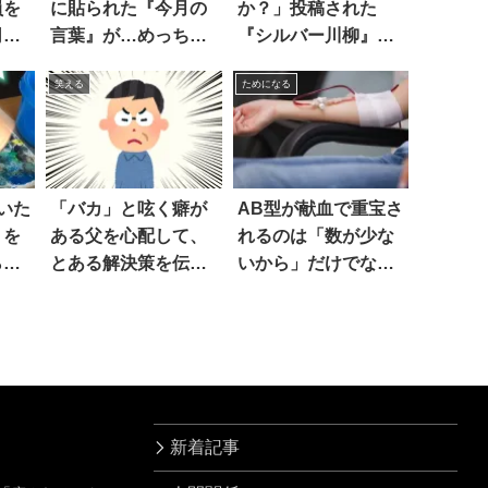
員を
に貼られた『今月の
か？」投稿された
司の
言葉』が…めっちゃ
『シルバー川柳』が
半沢っぽい！？
ヤバい
笑える
ためになる
いた
「バカ」と呟く癖が
AB型が献血で重宝さ
」を
ある父を心配して、
れるのは「数が少な
ら、
とある解決策を伝え
いから」だけでな
っ
た結果…(笑)
く…こんな役割も！
新着記事