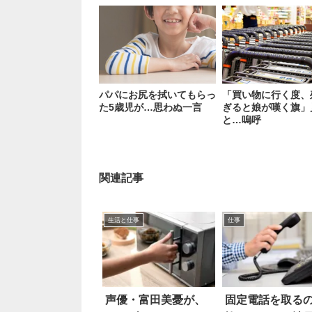
パパにお尻を拭いてもらっ
「買い物に行く度、
た5歳児が…思わぬ一言
ぎると娘が嘆く旗」
と…嗚呼
関連記事
生活と仕事
仕事
声優・富田美憂が、
固定電話を取る