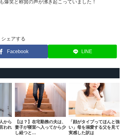
も爆笑と称賛の声が沸き起こっていました！
シェアする
Facebook
LINE
人から
【は？】在宅勤務の夫は、
「顔がタイプってほんと強
言われ
妻子が寝室へ入ってから少
い」母を溺愛する父を見て
し経つと…
実感した訳は