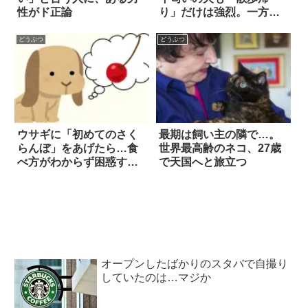
性がド正論
り」だけは強烈。一方の
猫は、とってもキレイ好
きだけど…！？
どうぶつ
どうぶつ
ウサギに「初めてのさく
最期は飼い主の隣で…。
らんぼ」をあげたら…食
世界最高齢のネコ、27歳
べ方がわからず困惑する
で天国へと旅立つ
姿に、ほっこり癒され
る！
オープンしたばかりのスタバで自撮り
していたのは…マジか