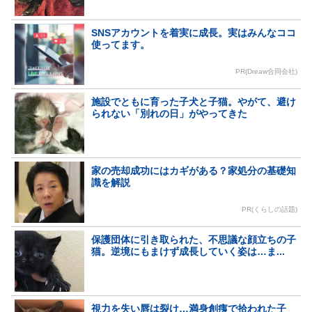
SNSアカウントを着実に成長。実はみんなココ
使ってます。
PR(Dreaw合同会社)
施設でともに育った子犬と子猫。やがて、避け
られない「別れの日」がやってきた
家の売却成功にはカギがある？家処分の基礎知
識を解説
PR(くらしの話題)
保護団体に引き取られた、不思議な顔立ちの子
猫。逆境にもまけず成長していく姿は…ま...
視力を失い唇は裂け…満身創痍で拾われた子