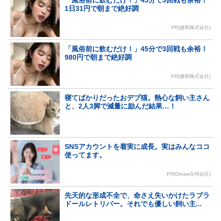
「風俗前に飲むだけ！」45分で3回戦も余裕！
1日31円で朝まで絶好調
PR(健商株式会社)
「風俗前に飲むだけ！」45分で3回戦も余裕！
980円で朝まで絶好調
PR(健商株式会社)
寝てばかりだったおデブ猫。熱心な飼い主さん
と、2人3脚で減量に励んだ結果…！
SNSアカウントを着実に成長。実はみんなココ
使ってます。
PR(Dreaw合同会社)
先天的な形成不全で、命さえ失いかけたラブラ
ドールレトリバー。それでも優しい飼い主...