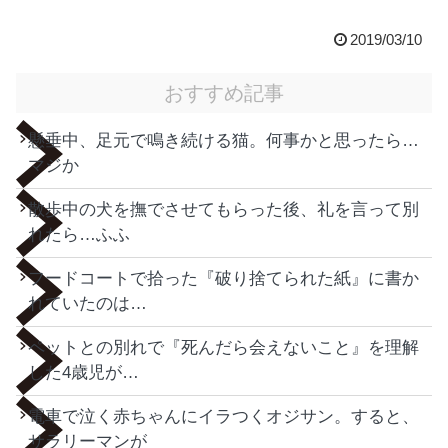
2019/03/10
おすすめ記事
懸垂中、足元で鳴き続ける猫。何事かと思ったら…
マジか
散歩中の犬を撫でさせてもらった後、礼を言って別
れたら…ふふ
フードコートで拾った『破り捨てられた紙』に書か
れていたのは…
ペットとの別れで『死んだら会えないこと』を理解
した4歳児が…
電車で泣く赤ちゃんにイラつくオジサン。すると、
サラリーマンが