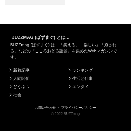
BUZZMAG (ばずまぐ) とは…
BUZZmag (ばずまぐ) は、「笑える」「楽しい」「癒され
る」などの『こころおどる話題』を集めたWebマガジンで
す。
新着記事
ランキング
人間関係
生活と仕事
どうぶつ
エンタメ
社会
お問い合わせ
・
プライバシーポリシー
©
2022
BUZZmag