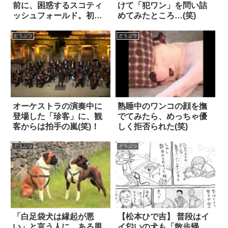
前に、困惑するスコティ
けて「犯ワン」を問い詰
ッシュフォールド。初々
めてみたところ…(笑)
しい2匹の様子に胸キュン
どうぶつ
どうぶつ
オーケストラの演奏中に
熟睡中のワンコの顔を撫
登場した「珍客」に、観
でてみたら、めっちゃ優
客からは拍手の嵐(笑)！
しく拒否られた(笑)
どうぶつ
どうぶつ
「白足袋犬は縁起が悪
【松本ひで吉】 普段はイ
い」と言う人に、ある男
イ匂いの犬も「散歩帰