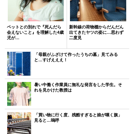
ペットとの別れで『死んだら
新幹線の荷物棚からだんだん
会えないこと』を理解した4歳
出てきたヤツの姿に…思わず
児が…
二度見
「母親がふざけて作ったうちの墓」見てみる
と…すげえええ！
暑い中働く作業員に無礼な発言をした学生。そ
れを見かけた教授は
「買い物に行く度、残酷すぎると娘が嘆く旗」
見ると…嗚呼