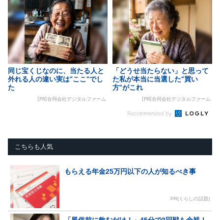
同じ宝くじなのに、当たる人と
「どうせ当たらない」と思って
外れる人の違い実は“ここ”でし
た私が本当に当選した“買い
た
方”がこれ
[PR]合同会社デジタルファーム
[PR]合同会社デジタルファーム
Recommended by
こちらも人気
もらえる年金25万円以下の人が知るべき事
PR(くらしの話題)