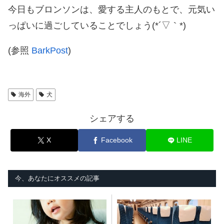
今日もブロンソンは、愛する主人のもとで、元気い
っぱいに過ごしていることでしょう(*´▽｀*)
(参照
BarkPost
)
海外
犬
シェアする
X
Facebook
LINE
今、あなたにオススメの記事