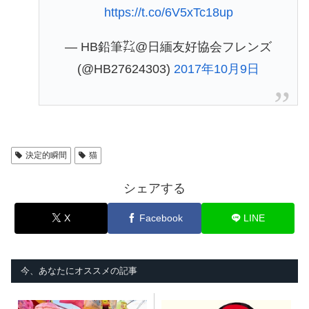
https://t.co/6V5xTc18up
— HB鉛筆㌠@日緬友好協会フレンズ
(@HB27624303)
2017年10月9日
決定的瞬間
猫
シェアする
X
Facebook
LINE
今、あなたにオススメの記事