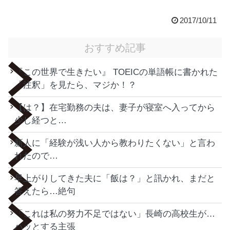
2017/10/11
おすすめ記事
『この世界で生きたい』 TOEICの単語帳に書かれた
「注釈」を見たら、マジか！？
【は？】在宅勤務の夫は、妻子が寝室へ入ってから
少し経つと…
新人に「経験が浅い人から教わりたくない」と言わ
れたので…
早上がりしてきた夫に「飯は？」と訊かれ、まだと
答えたら…絶句
「これは私の努力不足ではない」長崎の高校生が…
ハッとする主張