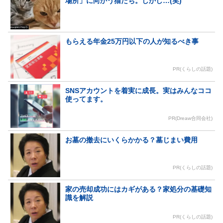
場所」に向かう猫たち。しかし…(笑)
もらえる年金25万円以下の人が知るべき事
PR(くらしの話題)
SNSアカウントを着実に成長。実はみんなココ
使ってます。
PR(Dreaw合同会社)
お墓の撤去にいくらかかる？墓じまい費用
PR(くらしの話題)
家の売却成功にはカギがある？家処分の基礎知
識を解説
PR(くらしの話題)