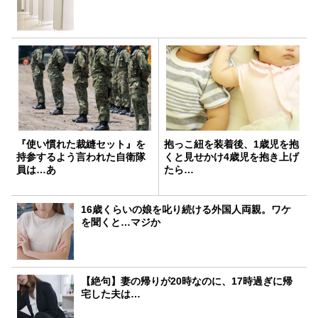
『使い慣れた裁縫セット』を
抱っこ紐を装着後、1歳児を抱
持参するよう言われた自衛隊
くと見せかけ4歳児を抱き上げ
員は…あ
たら…
16歳くらいの娘を叱り続ける外国人両親。ワケ
を聞くと…マジか
【絶句】妻の帰りが20時なのに、17時過ぎに帰
宅した夫は…