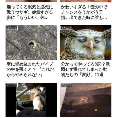
襲ってくる眠気と必死に
かわいすぎる！壺の中で
戦うウサギ。健気すぎる
チャンスをうかがう子
姿に『もういい、休
猫。出てきた時に誰もい
め！』と言葉をかけたく
ないと…
なってしまう…！！
どうぶつ
どうぶつ
壁に埋め込まれたパイプ
分かってやってる(笑)？意
の中を覗くと？ 『これだ
図せず撮れてしまった動
からやめられない』
物たちの「変顔」11選
どうぶつ
どうぶつ