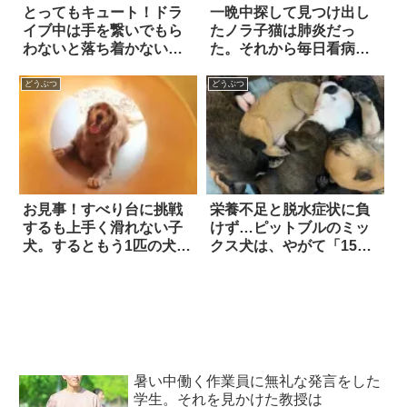
とってもキュート！ドラ
一晩中探して見つけ出し
イブ中は手を繋いでもら
たノラ子猫は肺炎だっ
わないと落ち着かないハ
た。それから毎日看病を
スキー
続けた結果…
どうぶつ
どうぶつ
お見事！すべり台に挑戦
栄養不足と脱水症状に負
するも上手く滑れない子
けず…ピットブルのミッ
犬。するともう1匹の犬
クス犬は、やがて「15
は…
匹」もの子犬を出産し
た！！
暑い中働く作業員に無礼な発言をした
学生。それを見かけた教授は