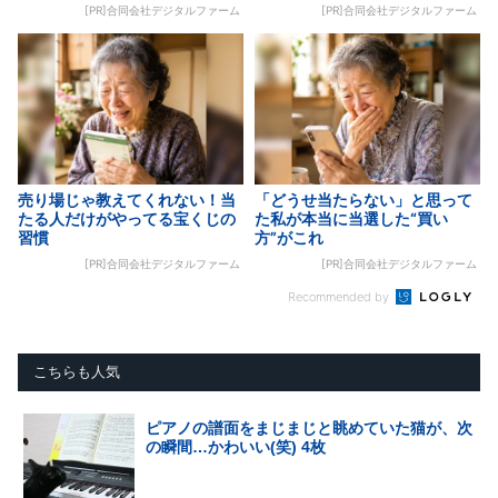
[PR]合同会社デジタルファーム
[PR]合同会社デジタルファーム
売り場じゃ教えてくれない！当
「どうせ当たらない」と思って
たる人だけがやってる宝くじの
た私が本当に当選した“買い
習慣
方”がこれ
[PR]合同会社デジタルファーム
[PR]合同会社デジタルファーム
Recommended by
こちらも人気
ピアノの譜面をまじまじと眺めていた猫が、次
の瞬間…かわいい(笑) 4枚