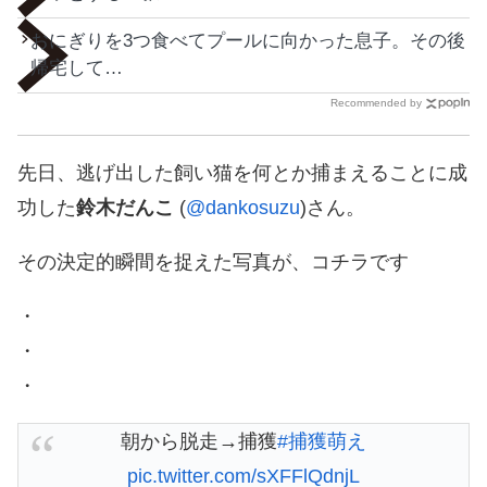
おにぎりを3つ食べてプールに向かった息子。その後
帰宅して…
Recommended by
先日、逃げ出した飼い猫を何とか捕まえることに成
功した
鈴木だんこ
(
@dankosuzu
)さん。
その決定的瞬間を捉えた写真が、コチラです
・
・
・
朝から脱走→捕獲
#捕獲萌え
pic.twitter.com/sXFFlQdnjL