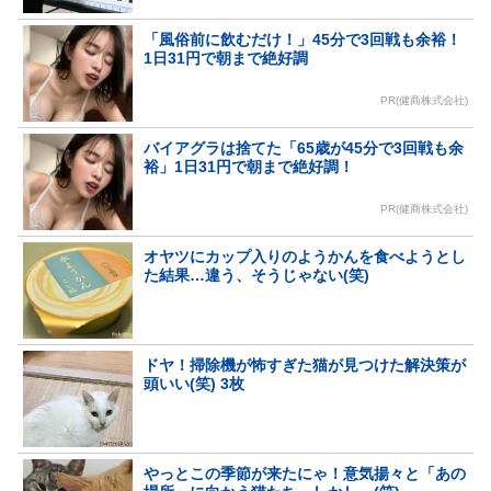
「風俗前に飲むだけ！」45分で3回戦も余裕！
1日31円で朝まで絶好調
PR(健商株式会社)
バイアグラは捨てた「65歳が45分で3回戦も余
裕」1日31円で朝まで絶好調！
PR(健商株式会社)
オヤツにカップ入りのようかんを食べようとし
た結果…違う、そうじゃない(笑)
ドヤ！掃除機が怖すぎた猫が見つけた解決策が
頭いい(笑) 3枚
やっとこの季節が来たにゃ！意気揚々と「あの