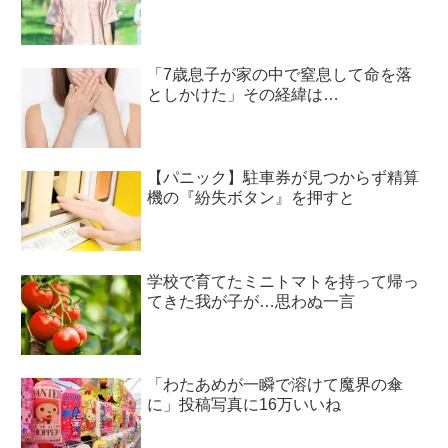
「7歳息子が家の中で窒息して命を落
としかけた」その経緯は…
【パニック】駐車券が見つからず精算
機の『紛失ボタン』を押すと
学校で育てたミニトマトを持って帰っ
てきた我が子が…思わぬ一言
「わたあめが一瞬で溶けて魔界の傘
に」投稿写真に16万いいね