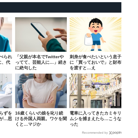
べられ
「父親が本名でTwitterや
刺身が食べたいという息子
に、代
ってて、芸能人に…」続き
に「買っておいで」と財布
に絶句した
を渡すと…え
らずを
16歳くらいの娘を叱り続
電車に入ってきたカミキリ
が…思
ける外国人両親。ワケを聞
ムシを捕まえたら…こうな
くと…マジか
った
Recommended by