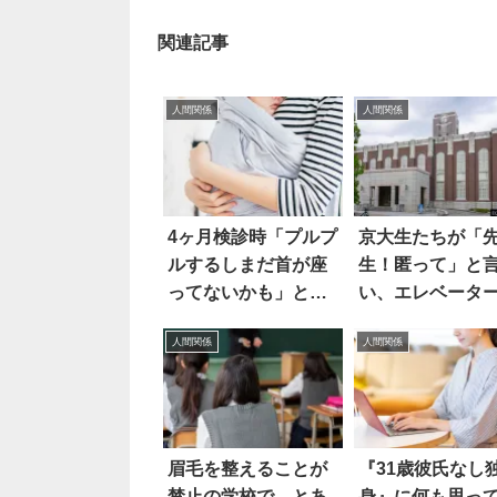
関連記事
人間関係
人間関係
4ヶ月検診時「プルプ
京大生たちが「
ルするしまだ首が座
生！匿って」と
ってないかも」と話
い、エレベータ
すと
乗ってきて
人間関係
人間関係
眉毛を整えることが
『31歳彼氏なし
禁止の学校で…とあ
身』に何も思っ