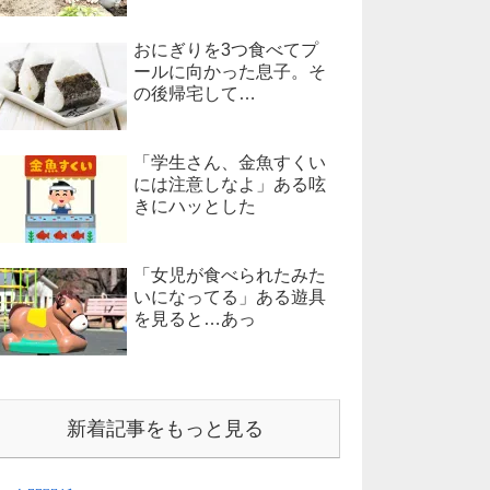
おにぎりを3つ食べてプ
ールに向かった息子。そ
の後帰宅して…
「学生さん、金魚すくい
には注意しなよ」ある呟
きにハッとした
「女児が食べられたみた
いになってる」ある遊具
を見ると…あっ
新着記事をもっと見る