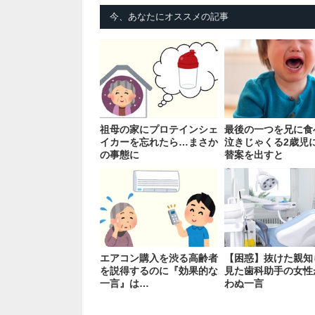
今、あなたにオススメの記事
祖母の家にプロテインシェ
最後の一つを兄に食
イカーを忘れたら…まさか
泣きじゃくる2歳児
の事態に
替案を出すと
エアコン購入を渋る高齢者
【困惑】抜けた親知
を説得するのに『効果的な
見た歯科助手の女性
一言』は…
わぬ一言