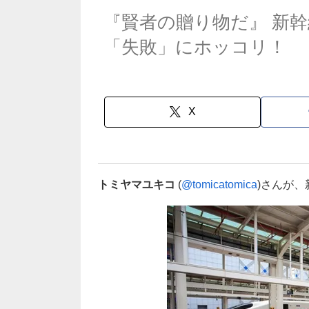
『賢者の贈り物だ』 新
「失敗」にホッコリ！
X
トミヤマユキコ
(
@tomicatomica
)さんが