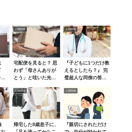
人間関係
人間関係
先
宅配便を見ると？ 思
『子どもに1つだけ教
言
わず「母さんありが
えるとしたら？』 完
ーに
とう」と呟いた光景
璧超人な同僚の答え
がコチラ
が、カッコ良すぎ
人間関係
人間関係
た！！
独
帰宅した8歳息子に、
『親切にされただけ
てな
「足を洗ってからこ
で、自分が好かれて