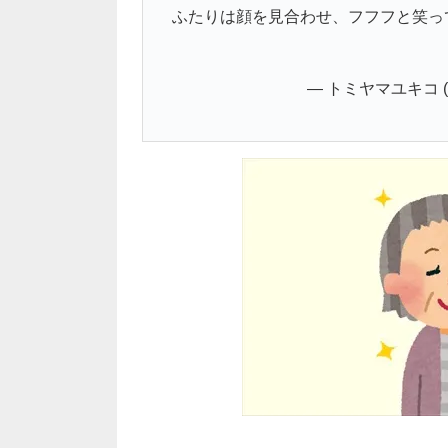
ふたりは顔を見合わせ、フフフと笑っ
— トミヤマユキコ (@t