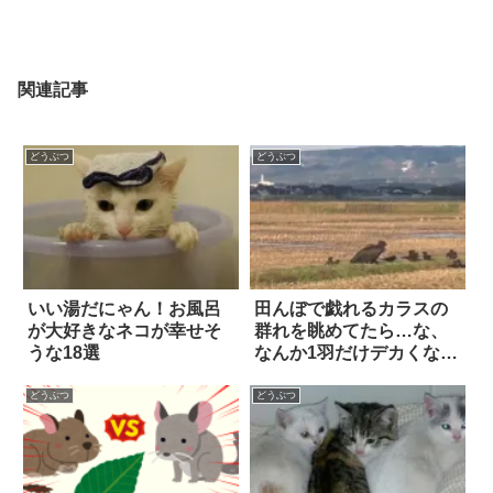
関連記事
どうぶつ
どうぶつ
いい湯だにゃん！お風呂
田んぼで戯れるカラスの
が大好きなネコが幸せそ
群れを眺めてたら…な、
うな18選
なんか1羽だけデカくな
い!?
どうぶつ
どうぶつ