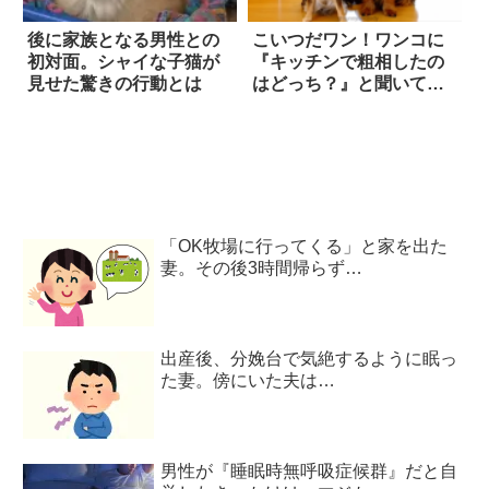
後に家族となる男性との
こいつだワン！ワンコに
初対面。シャイな子猫が
『キッチンで粗相したの
見せた驚きの行動とは
はどっち？』と聞いてみ
たところ…
「OK牧場に行ってくる」と家を出た
妻。その後3時間帰らず…
出産後、分娩台で気絶するように眠っ
た妻。傍にいた夫は…
男性が『睡眠時無呼吸症候群』だと自