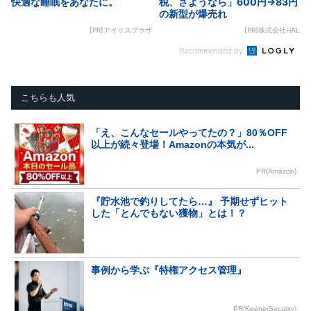
快適な睡眠をあなたに。
税、さようなら」600円→83円
の新型が爆売れ
[PR]アイリスプラザ
[PR]株式会社HAL
Recommended by
こちらも人気
「え、こんなセールやってたの？」80％OFF
以上が続々登場！Amazonの本気が...
PR(Amazon)
『貯水池で釣りしてたら…』 予期せずヒット
した「とんでもない獲物」とは！？
事例から学ぶ『特権アクセス管理』
PR(KeeperSecurity)