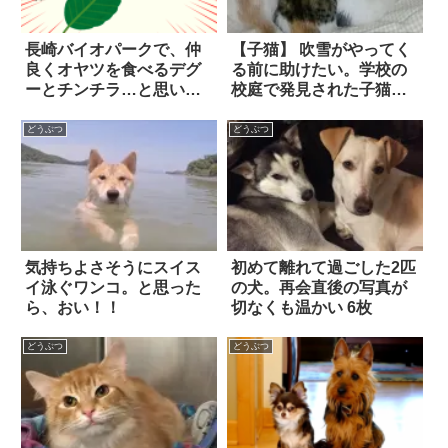
長崎バイオパークで、仲
【子猫】 吹雪がやってく
良くオヤツを食べるデグ
る前に助けたい。学校の
ーとチンチラ…と思いき
校庭で発見された子猫た
や「まさかの展開」
ちと母猫は、心優しい
に！？
人々の善意に救われた！
どうぶつ
どうぶつ
気持ちよさそうにスイス
初めて離れて過ごした2匹
イ泳ぐワンコ。と思った
の犬。再会直後の写真が
ら、おい！！
切なくも温かい 6枚
どうぶつ
どうぶつ