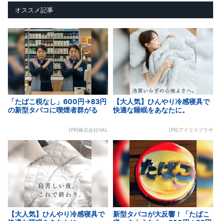
オススメ記事
「たばこ税なし」600円→83円
【大人気】ひんやり冷感寝具で
の新型タバコに喫煙者群がる
快適な睡眠をあなたに。
[PR]株式会社HAL
[PR]アイリスプラザ
【大人気】ひんやり冷感寝具で
新型タバコが大反響！「たばこ