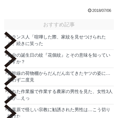
2018/07/06
おすすめ記事
フランス人「喧嘩した際、家紋を見せつけられた
ら」続きに笑った
自分の誕生日の紋『花個紋』とその意味を知ってい
ますか？
新幹線の荷物棚からだんだん出てきたヤツの姿に…
思わず二度見
汚れた作業服で作業する農家の男性を見た、女性3人
組が…えっ
秋葉原で怪しい宗教に勧誘された男性は…こう切り
抜けた