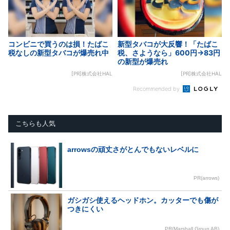
コンビニで買うのは損！たばこ
新型タバコが大反響！「たばこ
税なしの新型タバコが爆売れ中
税、さようなら」600円→83円
の新型が爆売れ
[PR]株式会社HAL
[PR]株式会社HAL
Recommended by
こちらも人気
arrowsの頑丈さがとんでもないレベルに
PR(arrows)
ガシガシ使えるヘッドホン。カッターでも傷が
つきにくい
PR(Marshall Group AB)