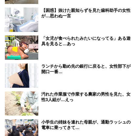
【困惑】抜けた親知らずを見た歯科助手の女性
が…思わぬ一言
「女児が食べられたみたいになってる」ある遊
具を見ると…あっ
ランチから勤め先の銀行に戻ると、女性部下が
開口一番…
汚れた作業服で作業する農家の男性を見た、女
性3人組が…えっ
小学生の姉妹を連れた母親が、通勤ラッシュの
電車に乗ってきて…