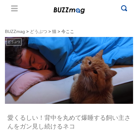
BUZZmag
>
どうぶつ
>
猫
> 今ここ
どうぶつ
愛くるしい！背中を丸めて爆睡する飼い主さ
んをガン見し続けるネコ