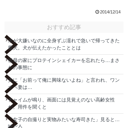
2014/12/14
おすすめ記事
水が大嫌いなのに全身ずぶ濡れで急いで帰ってきた
愛犬。犬が伝えたかったこととは
祖母の家にプロテインシェイカーを忘れたら…まさ
かの事態に
夫に「お前って俺に興味ないよね」と言われ、ワン
オペ妻は…
チャイムが鳴り、画面には見覚えのない高齢女性
が。用件を聞くと
「女子の自撮りと実物みたいな寿司きた」見ると…
嘘だろ