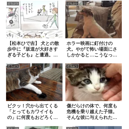
どうぶつ
どうぶつ
【松本ひで吉】 犬との散
ホラー映画に釘付けの
歩中に『坂道が大好きす
犬。やがて怖い場面にさ
ぎる子ども』と遭遇。見
しかかると…こうなっち
てたら…ちょっと羨まし
ゃう(笑)
くなってしまった
どうぶつ
どうぶつ
ビクッ！穴から出てくる
傷だらけの体で、何度も
「とってもカワイイも
危機を乗り越えた子猫。
の」に何度もおどろくネ
そんな彼に与えられた名
コ
前は…！
どうぶつ
どうぶつ