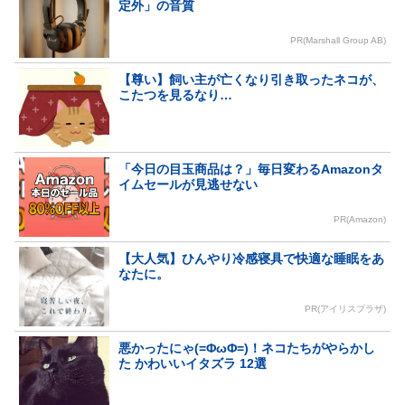
定外」の音質
PR(Marshall Group AB)
【尊い】飼い主が亡くなり引き取ったネコが、
こたつを見るなり…
「今日の目玉商品は？」毎日変わるAmazonタ
イムセールが見逃せない
PR(Amazon)
【大人気】ひんやり冷感寝具で快適な睡眠をあ
なたに。
PR(アイリスプラザ)
悪かったにゃ(=ΦωΦ=)！ネコたちがやらかし
た かわいいイタズラ 12選