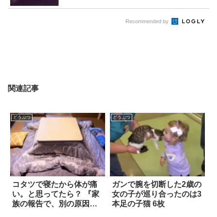
Recommended by
関連記事
どうぶつ
どうぶつ
コタツで寝たから体が痛
ガンで腕を切断した2歳の
い。と思ってたら？ 『家
女の子が巡り合ったのは3
族の報告で、別の原因が
本足の子猫 6枚
判明した』