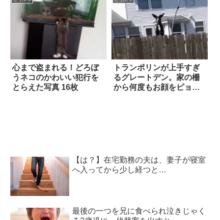
心まで盗まれる！どろぼ
トランポリンが上手すぎ
うネコのかわいい犯行を
るグレートデン。家の柵
とらえた写真 16枚
から何度もお顔をピョコ
ピョコ覗かせる姿に、思
わず吹いた！！
【は？】在宅勤務の夫は、妻子が寝室
へ入ってから少し経つと…
最後の一つを兄に食べられ泣きじゃく