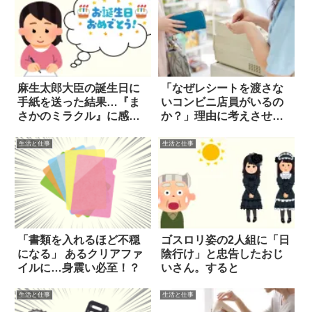
麻生太郎大臣の誕生日に
「なぜレシートを渡さな
手紙を送った結果…『ま
いコンビニ店員がいるの
さかのミラクル』に感
か？」理由に考えさせら
涙！
れる
生活と仕事
生活と仕事
「書類を入れるほど不穏
ゴスロリ姿の2人組に「日
になる」 あるクリアファ
陰行け」と忠告したおじ
イルに…身震い必至！？
いさん。すると
生活と仕事
生活と仕事