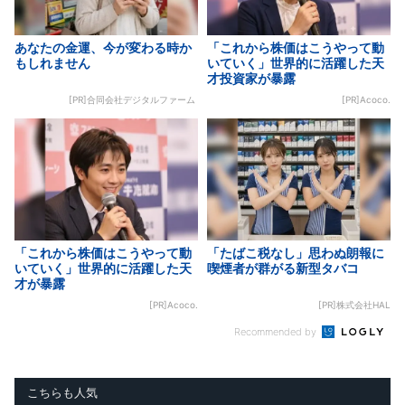
あなたの金運、今が変わる時か
「これから株価はこうやって動
もしれません
いていく」世界的に活躍した天
才投資家が暴露
[PR]合同会社デジタルファーム
[PR]Acoco.
「これから株価はこうやって動
「たばこ税なし」思わぬ朗報に
いていく」世界的に活躍した天
喫煙者が群がる新型タバコ
才が暴露
[PR]Acoco.
[PR]株式会社HAL
Recommended by
こちらも人気