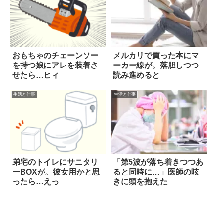
おもちゃのチェーンソー
メルカリで買った本にマ
を持つ娘にアレを装着さ
ーカー線が。落胆しつつ
せたら…ヒィ
読み進めると
生活と仕事
生活と仕事
弟宅のトイレにサニタリ
「第5波が落ち着きつつあ
ーBOXが。彼女用かと思
ると同時に…」医師の呟
ったら…えっ
きに頭を抱えた