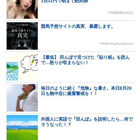
1日31円で朝まで絶好調
PR(健商株式会社)
競馬予想サイトの真実、暴露します。
PR(BettingBreakDown)
【最低】 田んぼで見つけた『貼り紙』を読ん
で…怒りが収まらない！
毎日のように続く『危険』な暑さ。本日8月20
日も熱中症に厳重警戒を！！
外国人に英語で『田んぼ』を説明したら…何で
そうなった！？