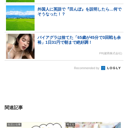
外国人に英語で『田んぼ』を説明したら…何で
そうなった！？
バイアグラは捨てた「65歳が45分で3回戦も余
裕」1日31円で朝まで絶好調！
PR(健商株式会社)
Recommended by
関連記事
生活と仕事
考える