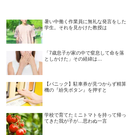
暑い中働く作業員に無礼な発言をした
学生。それを見かけた教授は
「7歳息子が家の中で窒息して命を落
としかけた」その経緯は…
【パニック】駐車券が見つからず精算
機の『紛失ボタン』を押すと
学校で育てたミニトマトを持って帰っ
てきた我が子が…思わぬ一言