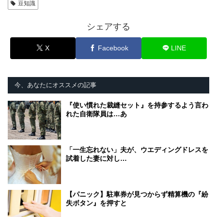
豆知識
シェアする
X
Facebook
LINE
今、あなたにオススメの記事
『使い慣れた裁縫セット』を持参するよう言わ
れた自衛隊員は…あ
「一生忘れない」夫が、ウエディングドレスを
試着した妻に対し…
【パニック】駐車券が見つからず精算機の『紛
失ボタン』を押すと