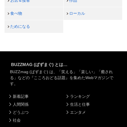
お店＆接客
作品
食べ物
ローカル
ためになる
BUZZMAG (ばずまぐ) とは…
BUZZmag (ばずまぐ) は、「笑える」「楽しい」「癒され
る」などの『こころおどる話題』を集めたWebマガジンで
す。
新着記事
ランキング
人間関係
生活と仕事
どうぶつ
エンタメ
社会