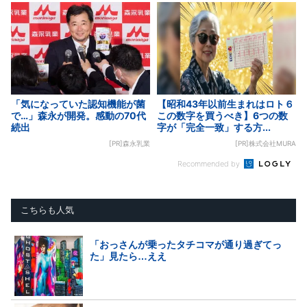
「気になっていた認知機能が菌
【昭和43年以前生まれはロト６
で…」森永が開発。感動の70代
この数字を買うべき】6つの数
続出
字が「完全一致」する方...
[PR]森永乳業
[PR]株式会社MURA
Recommended by
こちらも人気
「おっさんが乗ったタチコマが通り過ぎてっ
た」見たら…ええ