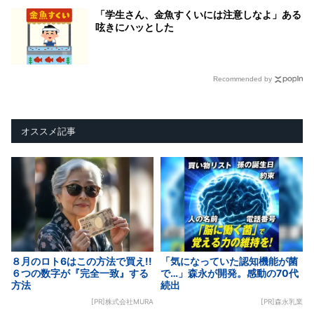
「学生さん、金魚すくいには注意しなよ」ある
呟きにハッとした
Recommended by
オススメ記事
８月のロト6はこの方法で買え!!
「気になっていた認知機能が菌
６つの数字が『完全一致』する
で…」森永が開発。感動の70代
方法
続出
[PR]株式会社MURA
[PR]森永乳業