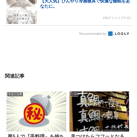
【大人気】ひんやり冷感寝具で快適な睡眠をあ
なたに。
PR(アイリスプラザ)
Recommended by
関連記事
生活と仕事
話題
男5人で『手料理』を持ち
見つけたらフフッとなる