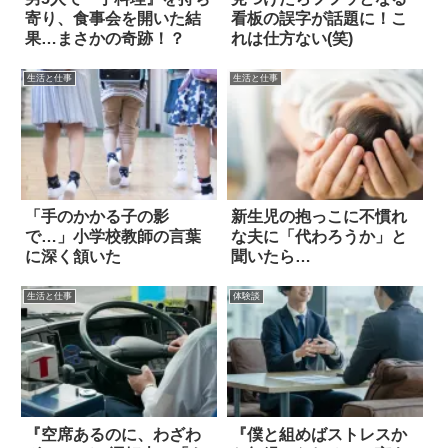
寄り、食事会を開いた結
看板の誤字が話題に！こ
果…まさかの奇跡！？
れは仕方ない(笑)
生活と仕事
生活と仕事
「手のかかる子の影
新生児の抱っこに不慣れ
で…」小学校教師の言葉
な夫に「代わろうか」と
に深く頷いた
聞いたら…
生活と仕事
体験談
『空席あるのに、わざわ
『僕と組めばストレスか