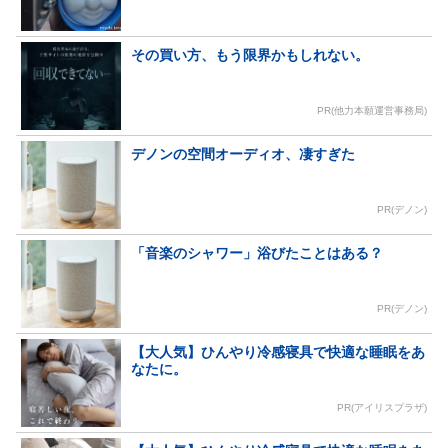
その買い方、もう限界かもしれない。
PR(他力本願運営事務局)
デノンの空間オーディオ、凄すぎた
PR(デノン)
「音楽のシャワー」浴びたことはある？
PR(デノン)
【大人気】ひんやり冷感寝具で快適な睡眠をあ
なたに。
PR(アイリスプラザ)