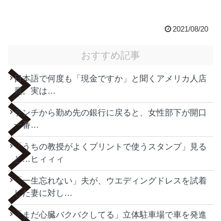
2021/08/20
おすすめ記事
日本語で何度も「現金ですか」と聞くアメリカ人店
員。実は…
ランチから勤め先の銀行に戻ると、女性部下が開口
一番…
「うちの教授がよくプリントで使うスタンプ」見る
と…ヒィィィ
「一生忘れない」夫が、ウエディングドレスを試着
した妻に対し…
「まだ心臓バクバクしてる」立体駐車場で車を発進