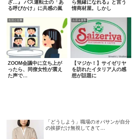
ざ…』 バス運転士の「あ
ら無縁になれる』と言う
る呼びかけ」に共感の嵐
情商材屋。しかし
生活と仕事
お店＆接客
ZOOM会議中に立ち上が
【マジか！】サイゼリヤ
ったら、同僚女性が震え
を訪れたイタリア人の感
た声で…
想が話題に
「どうしよう」職場のオバサンが自分
の挨拶だけ無視してきて…