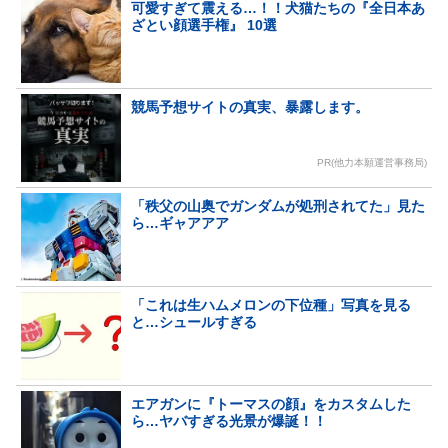
可愛すぎて震える…！！犬猫たちの『全日本あ
ざとい顔選手権』 10選
競馬予想サイトの真実、暴露します。
PR(他力本願運営事務局)
「秩父の山奥でガンダムが処刑されてた」見た
ら…ギャアアア
「これは生ハムメロンの下位種」写真を見る
と…シュールすぎる
エアガンに『トーマスの顔』をカスタムした
ら…ヤバすぎる光景が爆誕！！