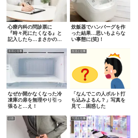
心療内科の問診票に
炊飯器でハンバーグを作
『時々死にたくなる』と
った結果…思いもよらな
記入したら…まさかの展
い事態に(笑)！
開に！
生活と仕事
生活と仕事
なぜか開かなくなった冷
「なんでこの人ボルト打
凍庫の扉を無理やり引っ
ち込みよるん？」写真を
張ると…え！
見て…困惑した
話題
生活と仕事