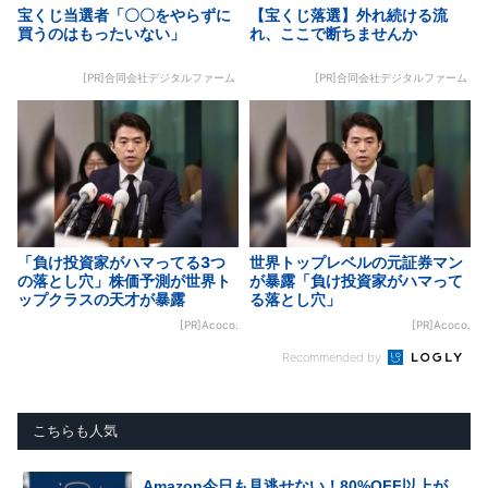
宝くじ当選者「〇〇をやらずに
【宝くじ落選】外れ続ける流
買うのはもったいない」
れ、ここで断ちませんか
[PR]合同会社デジタルファーム
[PR]合同会社デジタルファーム
「負け投資家がハマってる3つ
世界トップレベルの元証券マン
の落とし穴」株価予測が世界ト
が暴露「負け投資家がハマって
ップクラスの天才が暴露
る落とし穴」
[PR]Acoco.
[PR]Acoco.
Recommended by
こちらも人気
Amazon今日も見逃せない！80%OFF以上が