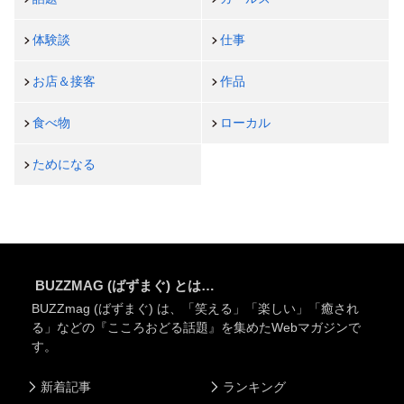
体験談
仕事
お店＆接客
作品
食べ物
ローカル
ためになる
BUZZMAG (ばずまぐ) とは…
BUZZmag (ばずまぐ) は、「笑える」「楽しい」「癒され
る」などの『こころおどる話題』を集めたWebマガジンで
す。
新着記事
ランキング