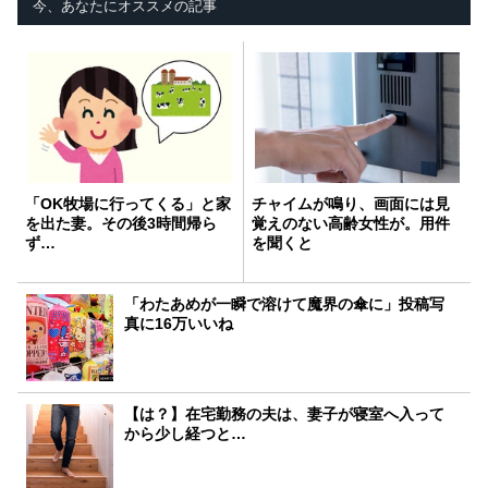
今、あなたにオススメの記事
「OK牧場に行ってくる」と家
チャイムが鳴り、画面には見
を出た妻。その後3時間帰ら
覚えのない高齢女性が。用件
ず…
を聞くと
「わたあめが一瞬で溶けて魔界の傘に」投稿写
真に16万いいね
【は？】在宅勤務の夫は、妻子が寝室へ入って
から少し経つと…