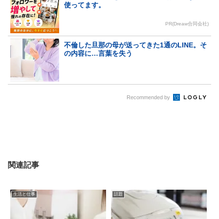
使ってます。
PR(Dreaw合同会社)
不倫した旦那の母が送ってきた1通のLINE。そ
の内容に…言葉を失う
Recommended by
関連記事
生活と仕事
話題