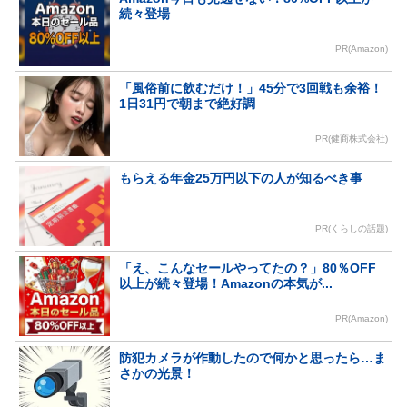
続々登場
PR(Amazon)
「風俗前に飲むだけ！」45分で3回戦も余裕！
1日31円で朝まで絶好調
PR(健商株式会社)
もらえる年金25万円以下の人が知るべき事
PR(くらしの話題)
「え、こんなセールやってたの？」80％OFF
以上が続々登場！Amazonの本気が...
PR(Amazon)
防犯カメラが作動したので何かと思ったら…ま
さかの光景！