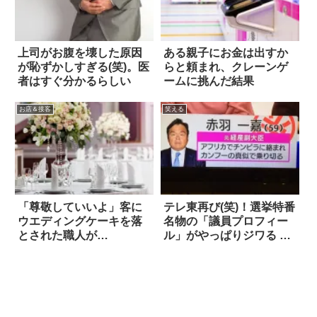
上司がお腹を壊した原因
ある親子にお金は出すか
が恥ずかしすぎる(笑)。医
らと頼まれ、クレーンゲ
者はすぐ分かるらしい
ームに挑んだ結果
お店＆接客
笑える
「尊敬していいよ」客に
テレ東再び(笑)！選挙特番
ウエディングケーキを落
名物の「議員プロフィー
とされた職人が…
ル」がやっぱりジワる 7
選