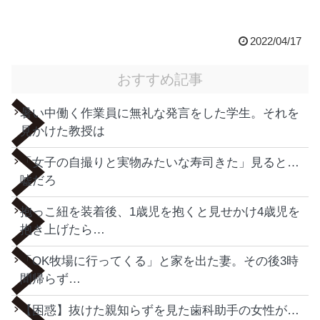
2022/04/17
おすすめ記事
暑い中働く作業員に無礼な発言をした学生。それを
見かけた教授は
「女子の自撮りと実物みたいな寿司きた」見ると…
嘘だろ
抱っこ紐を装着後、1歳児を抱くと見せかけ4歳児を
抱き上げたら…
「OK牧場に行ってくる」と家を出た妻。その後3時
間帰らず…
【困惑】抜けた親知らずを見た歯科助手の女性が…