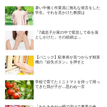
暑い中働く作業員に無礼な発言をした
学生。それを見かけた教授は
「7歳息子が家の中で窒息して命を落
としかけた」その経緯は…
【パニック】駐車券が見つからず精算
機の『紛失ボタン』を押すと
学校で育てたミニトマトを持って帰っ
てきた我が子が…思わぬ一言
「わたあめが一瞬で溶けて魔界の傘