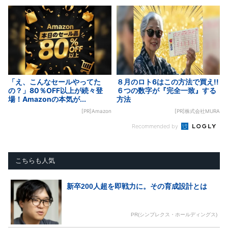
「え、こんなセールやってた
８月のロト6はこの方法で買え!!
の？」80％OFF以上が続々登
６つの数字が『完全一致』する
場！Amazonの本気が...
方法
[PR]Amazon
[PR]株式会社MURA
Recommended by
こちらも人気
新卒200人超を即戦力に。その育成設計とは
PR(シンプレクス・ホールディングス)