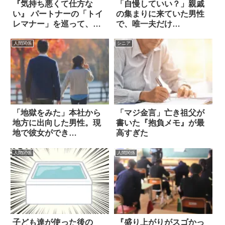
『気持ち悪くて仕方な
「自慢していい？」親戚
い』 パートナーの「トイ
の集まりに来ていた男性
レマナー」を巡って、女
で、唯一夫だけ…
性の不満が爆発
人間関係
シニア
「地獄をみた」本社から
「マジ金言」亡き祖父が
地方に出向した男性。現
書いた『抱負メモ』が最
地で彼女ができ…
高すぎた
人間関係
人間関係
子ども達が使った後の
『盛り上がりがスゴかっ