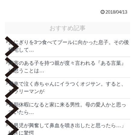
2018/04/13
おすすめ記事
おにぎりを3つ食べてプールに向かった息子。その後
帰宅して…
障害のある子を持つ親が度々言われる『ある言葉』
に思うことは…
電車で泣く赤ちゃんにイラつくオジサン。すると、
サラリーマンが
長期休暇になると家に来る男性。母の愛人かと思っ
ていたら…
「男児が興奮して鼻血を噴き出したと思ったら…」
続きに驚愕