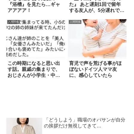
『浴槽』を見たら…ギャ
た』 あと遅刻1回で留年
アアアア！
する友人が、5分遅れで登
校。そして？
人間関係
人間関係
この時期になると思い出
育児で声を荒げる事がほ
す話。親戚の集まりで、
ぼないドイツ人ママ友
おじさんが小学生・中学
に、感心していたら
生の姉妹に…
「どうしよう」職場のオバサンが自分
の挨拶だけ無視してきて…