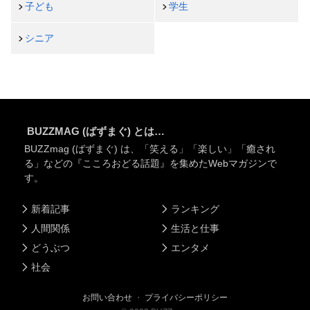
子ども
学生
シニア
BUZZMAG (ばずまぐ) とは…
BUZZmag (ばずまぐ) は、「笑える」「楽しい」「癒され
る」などの『こころおどる話題』を集めたWebマガジンで
す。
新着記事
ランキング
人間関係
生活と仕事
どうぶつ
エンタメ
社会
お問い合わせ
・
プライバシーポリシー