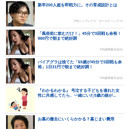
新卒200人超を即戦力に。その育成設計とは
PR(シンプレクス・ホールディングス)
「風俗前に飲むだけ！」45分で3回戦も余裕！
980円で朝まで絶好調
PR(健商株式会社)
バイアグラは捨てた「65歳が45分で3回戦も余
裕」1日31円で朝まで絶好調！
PR(健商株式会社)
『わかるわかる』 号泣する子どもを連れた女
性に共感してたら、一緒にいた5歳の娘が...
お墓の撤去にいくらかかる？墓じまい費用