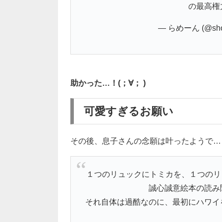
の最高権
— らめーん (@shou
助かった…！(；∀； )
可愛すぎるお願い
その後、息子さんの念願は叶ったようで…
１つのリュックにトミカを、１つのリュ
誠心誠意絵本の読み
それ自体は過酷なのに、最初にハワイ