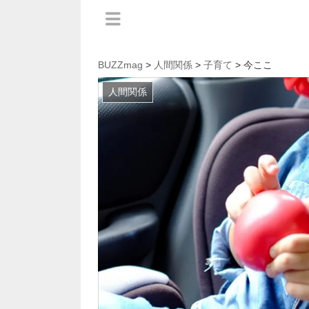
BUZZmag
>
人間関係
>
子育て
> 今ここ
人間関係