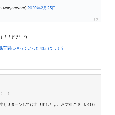
wayoroyoro)
2020年2月25日
！(*´艸｀*)
と保育園に持っていった物』は…！？
！！！
度もＵターンしては走りましたよ。お財布に優しいけれ