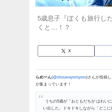
5歳息子『ぼくも旅行し
くと…！？
X
らめーん
(
@shouwayoroyoro
)さんが投稿
が集まっています！
うちの5歳が「おともだちが はわい
い出した。ドキドキしながら「どこに