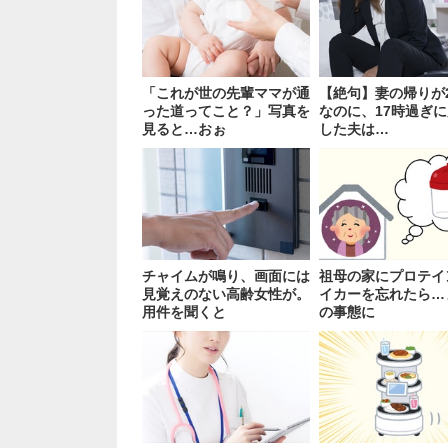
「これが世の先輩ママが通
【絶句】妻の帰りが
った道ってこと？」写真を
なのに、17時過ぎ
見ると…おぉ
した夫は…
チャイムが鳴り、画面には
祖母の家にプロテイ
見覚えのない高齢女性が。
イカーを忘れたら…
用件を聞くと
の事態に