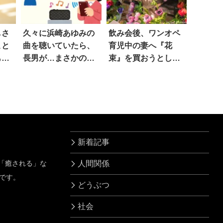
しさ
久々に浜崎あゆみの
飲み会後、ワンオペ
こと
曲を聴いていたら、
育児中の妻へ『花
も言
長男が…まさかの一
束』を買おうとした
く…
言
上司に…ド正論！
新着記事
」「癒される」な
人間関係
です。
どうぶつ
社会