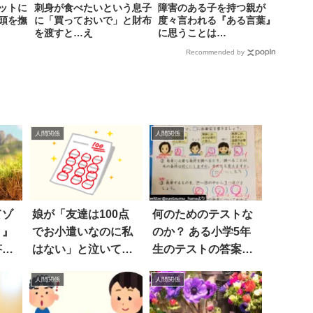
ットに
刺身が食べたいという息子
障害のある子を持つ親が
頭を撫
に「買っておいで」と財布
度々言われる『ある言葉』
を渡すと…え
に思うことは…
Recommended by
人間関係
人間関係
てゾ
娘が「友達は100点
何のためのテストな
？』
でお小遣いなのに私
のか？ ある小学5年
答に
はない」と泣いて言
生のテストの答案用
うので
紙が議論を呼ぶ
人間関係
人間関係