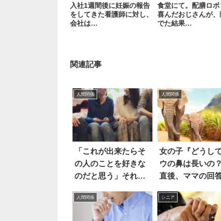
入社1週間後に妊娠の報告
食堂にて。配膳ロボ
をしてきた看護師に対し、
喜んだおじさんが、
会社は…
でた結果…
関連記事
人間関係
人間関係
「これが出来たらそ
女の子『どうし
の人のことを好きな
ウの鼻は長いの
のだと思う」それ
直後、ママの回
は…
唸った！
人間関係
シニア