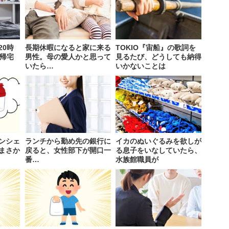
20時
長期休暇になると家に来る
TOKIO『宙船』の歌詞を
に帰宅
男性。母の愛人かと思って
見るたび、どうしても納得
いたら…
いかないことは
ンシェ
ランチから勤め先の銀行に
イカのぬいぐるみを欲しが
まさか
戻ると、女性部下が開口一
る息子をいなしていたら、
番…
水族館職員が