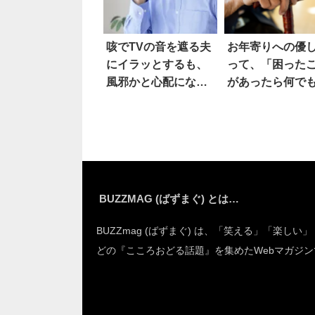
咳でTVの音を遮る夫
お年寄りへの優
にイラッとするも、
って、「困った
風邪かと心配になっ
があったら何で
た結果
ってね」ではな
BUZZMAG (ばずまぐ) とは…
BUZZmag (ばずまぐ) は、「笑える」「楽しい
どの『こころおどる話題』を集めたWebマガジン