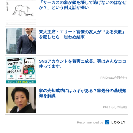
「サーカスの象が鎖を壊して逃げないのはなぜ
か？」という例え話が深い
東大主席・エリート官僚の友人が『ある失敗』
を犯したら…思わぬ結末
SNSアカウントを着実に成長。実はみんなココ
使ってます。
PR(Dreaw合同会社)
家の売却成功にはカギがある？家処分の基礎知
識を解説
PR(くらしの話題)
Recommended by