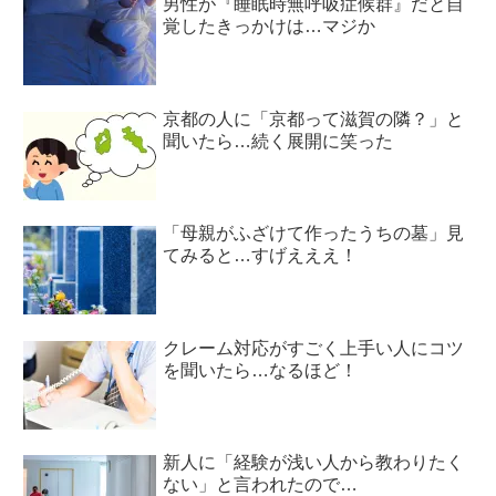
男性が『睡眠時無呼吸症候群』だと自
覚したきっかけは…マジか
京都の人に「京都って滋賀の隣？」と
聞いたら…続く展開に笑った
「母親がふざけて作ったうちの墓」見
てみると…すげえええ！
クレーム対応がすごく上手い人にコツ
を聞いたら…なるほど！
新人に「経験が浅い人から教わりたく
ない」と言われたので…