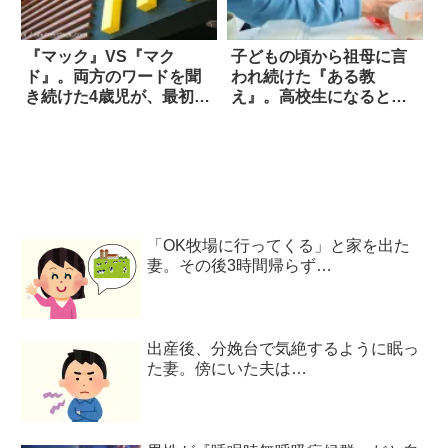
『マック』VS『マク
子どもの頃から祖母に言
ド』。両方のワードを聞
われ続けた『ある教
き続けた4歳児が、最初に
え』。高校生になると…
発した呼び名は？
え？
「OK牧場に行ってくる」と家を出た
妻。その後3時間帰らず…
出産後、分娩台で気絶するように眠っ
た妻。傍にいた夫は…