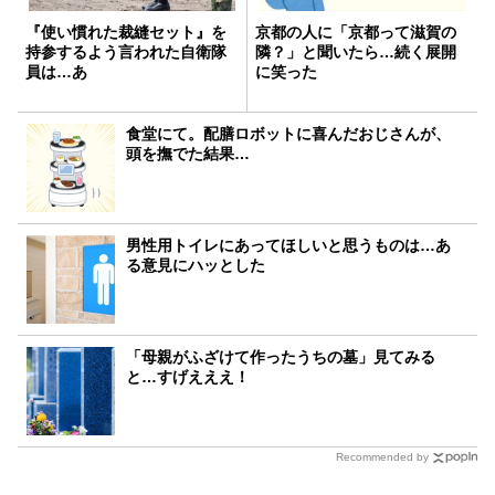
『使い慣れた裁縫セット』を
京都の人に「京都って滋賀の
持参するよう言われた自衛隊
隣？」と聞いたら…続く展開
員は…あ
に笑った
食堂にて。配膳ロボットに喜んだおじさんが、
頭を撫でた結果…
男性用トイレにあってほしいと思うものは…あ
る意見にハッとした
「母親がふざけて作ったうちの墓」見てみる
と…すげえええ！
Recommended by