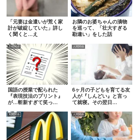
「元妻は金遣いが荒く家
お隣のお婆ちゃんの漬物
計が破綻していた」詳し
を巡って、「壮大すぎる
く聞くと…え
勘違い」をした話
人間関係
人間関係
国語の授業で配られた
6ヶ月の子どもを育てる友
『表現技法のプリント』
人が『しんどい』と言っ
が…斬新すぎて笑っ
て就寝。その翌日…
た！！
人間関係
人間関係