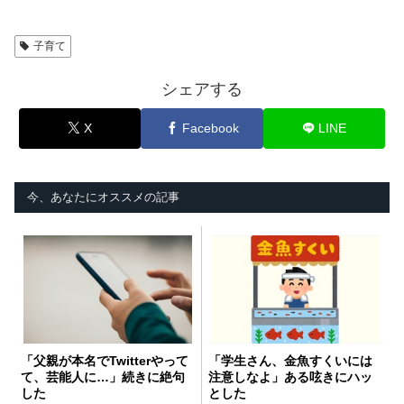
子育て
シェアする
X
Facebook
LINE
今、あなたにオススメの記事
「父親が本名でTwitterやって
「学生さん、金魚すくいには
て、芸能人に…」続きに絶句
注意しなよ」ある呟きにハッ
した
とした