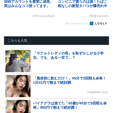
SNSアカウントを着実に成長。
コンビニで買うのは損！たばこ
実はみんなココ使ってます。
税なしの新型タバコが爆売れ中
[PR]Dreaw合同会社
[PR]株式会社HAL
Recommended by
こちらも人気
「ヤクルトレディの母」を恥ずかしがる小学
生。でも、ある一言で…？
「風俗前に飲むだけ！」45分で3回戦も余裕！
1日31円で朝まで絶好調
PR(健商株式会社)
バイアグラは捨てた「65歳が45分で3回戦も余
裕」980円で朝まで絶好調！