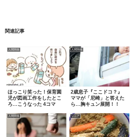
関連記事
人間関係
人間関係
ほっこり笑った！保育園
2歳息子『ここドコ？』
児が図画工作をしたとこ
ママが「尼崎」と答えた
ろ…こうなった 4コマ
ら…胸キュン展開！！
人間関係
シニア