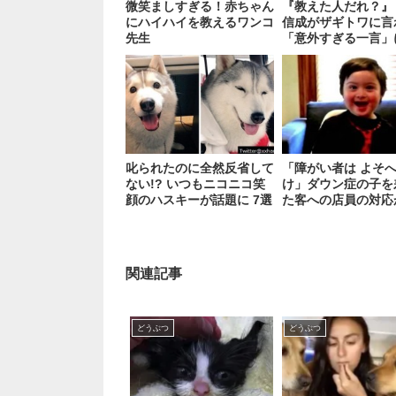
微笑ましすぎる！赤ちゃん
『教えた人だれ？』
にハイハイを教えるワンコ
信成がザギトワに言
先生
「意外すぎる一言」
笑！
叱られたのに全然反省して
「障がい者は よそ
ない!? いつもニコニコ笑
け」ダウン症の子を
顔のハスキーが話題に 7選
た客への店員の対応
前！
関連記事
どうぶつ
どうぶつ