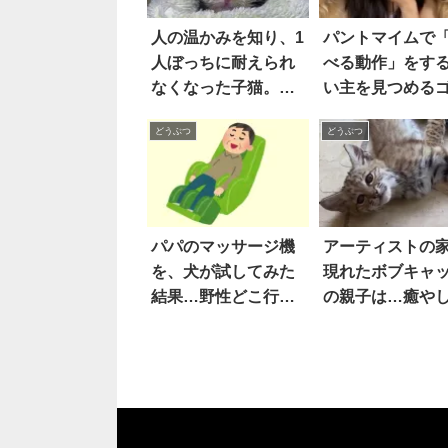
人の温かみを知り、1
パントマイムで
人ぼっちに耐えられ
べる動作」をす
なくなった子猫。同
い主を見つめる
じような境遇で保護
ルデンレトリバ
どうぶつ
どうぶつ
された子猫に出会う
ち。どこまでも
と…2匹は親友になっ
い彼らが示した
た！！
応』とは…？！
パパのマッサージ機
アーティストの
を、犬が試してみた
現れたボブキャ
結果…野性どこ行っ
の親子は…癒や
た(笑)!!
『仕事のアイデ
をもたらしてく