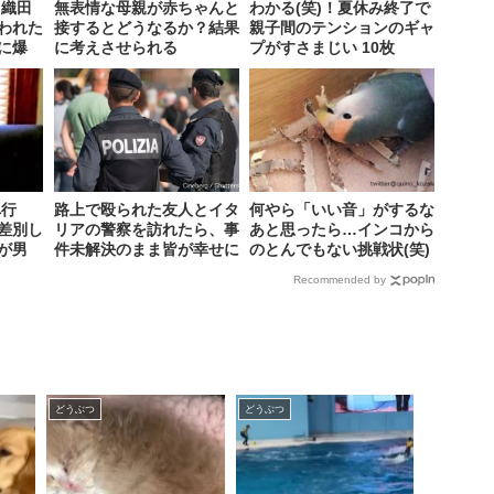
 織田
無表情な母親が赤ちゃんと
わかる(笑)！夏休み終了で
われた
接するとどうなるか？結果
親子間のテンションのギャ
に爆
に考えさせられる
プがすさまじい 10枚
へ行
路上で殴られた友人とイタ
何やら「いい音」がするな
差別し
リアの警察を訪れたら、事
あと思ったら…インコから
が男
件未解決のまま皆が幸せに
のとんでもない挑戦状(笑)
なった話
3枚
Recommended by
どうぶつ
どうぶつ