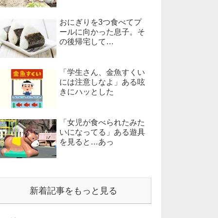
おにぎりを3つ食べてプ
ールに向かった息子。そ
の後帰宅して…
「学生さん、金魚すくい
には注意しなよ」ある呟
きにハッとした
「女児が食べられたみた
いになってる」ある遊具
を見ると…あっ
新着記事をもっと見る