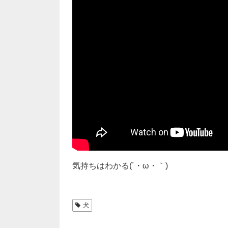
気持ちはわかる(´・ω・｀)
犬