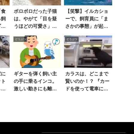
「食
ボロボロだった子猫
【笑撃】イルカショ
る飼
は、やがて「目を疑
ーで、飼育員に「ま
ゴー
うほどの可愛さ」を
さかの事態」が起こ
ーた
取り戻した
る！
どうぶつ
どうぶつ
優し
『反
家に
ギターを弾く飼い主
カラスは、どこまで
ット
の手に乗るインコ。
賢いのか！？ 『カー
しと
激しい動きにも離れ
ドを使って電車に乗
ア』
ず付いてくるどころ
ろうとしてる』
れた
か…超ノリノリ！？