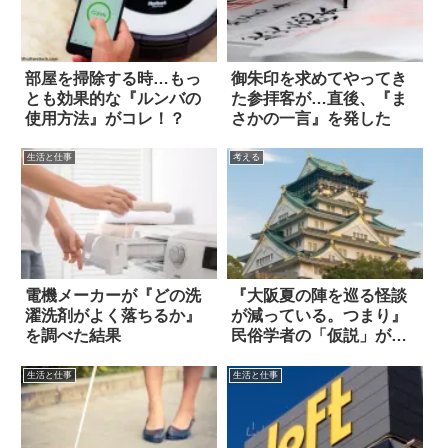
部屋を掃除する時…もっ
御朱印を求めてやってき
とも効果的な『ルンバの
た参拝客が…直後、『ま
使用方法』がコレ！？
さかの一言』を発した
生活と仕事
考える
電機メーカーが『どの洗
『大阪夏の陣を巡る怪談
濯洗剤がよく落ちるか』
が減っている。つまり』
を調べた結果
民俗学者の「仮説」が目
からウロコ！
生活と仕事
生活と仕事