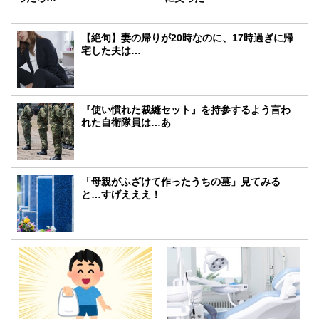
【絶句】妻の帰りが20時なのに、17時過ぎに帰
宅した夫は…
『使い慣れた裁縫セット』を持参するよう言わ
れた自衛隊員は…あ
「母親がふざけて作ったうちの墓」見てみる
と…すげえええ！