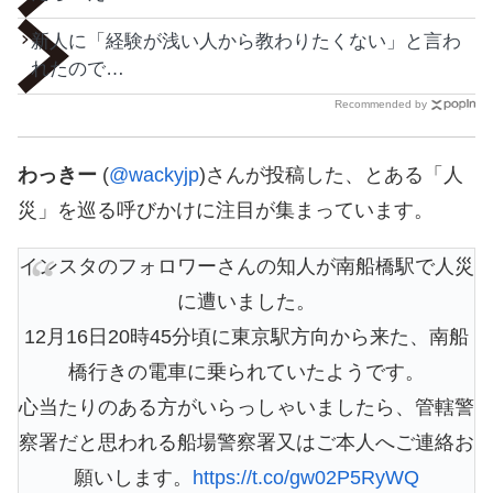
新人に「経験が浅い人から教わりたくない」と言わ
れたので…
Recommended by
わっきー
(
@wackyjp
)さんが投稿した、とある「人
災」を巡る呼びかけに注目が集まっています。
インスタのフォロワーさんの知人が南船橋駅で人災
に遭いました。
12月16日20時45分頃に東京駅方向から来た、南船
橋行きの電車に乗られていたようです。
心当たりのある方がいらっしゃいましたら、管轄警
察署だと思われる船場警察署又はご本人へご連絡お
願いします。
https://t.co/gw02P5RyWQ