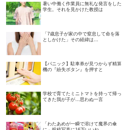
暑い中働く作業員に無礼な発言をした
学生。それを見かけた教授は
「7歳息子が家の中で窒息して命を落
としかけた」その経緯は…
【パニック】駐車券が見つからず精算
機の『紛失ボタン』を押すと
学校で育てたミニトマトを持って帰っ
てきた我が子が…思わぬ一言
「わたあめが一瞬で溶けて魔界の傘
に」投稿写真に16万いいね