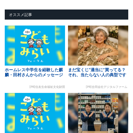
オススメ記事
ホームレス中学生を経験した麒
まだ宝くじ“適当に”買ってる？
麟・田村さんからのメッセージ
それ、当たらない人の典型です
[PR]住友生命福祉文化財団
[PR]合同会社デジタルファーム