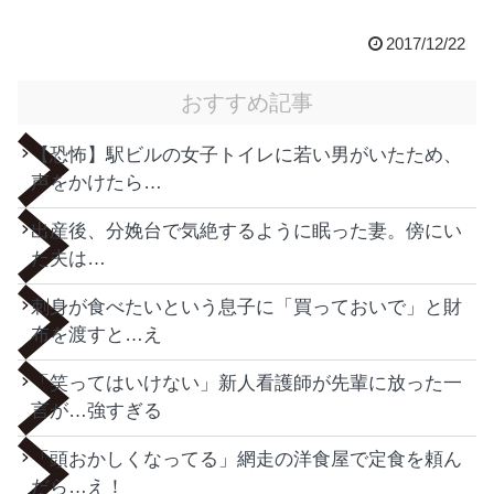
2017/12/22
おすすめ記事
【恐怖】駅ビルの女子トイレに若い男がいたため、
声をかけたら…
出産後、分娩台で気絶するように眠った妻。傍にい
た夫は…
刺身が食べたいという息子に「買っておいで」と財
布を渡すと…え
「笑ってはいけない」新人看護師が先輩に放った一
言が…強すぎる
「頭おかしくなってる」網走の洋食屋で定食を頼ん
だら…え！