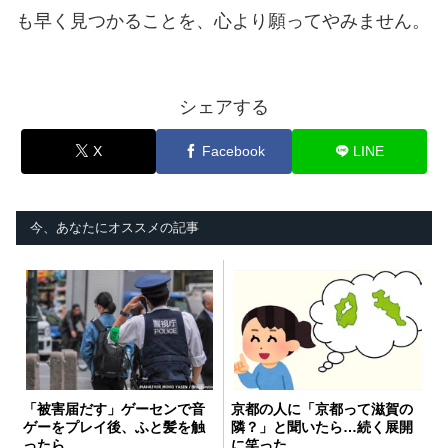
も早く見つかることを、心より願ってやみません。
シェアする
X
Facebook
LINE
今、あなたにオススメの記事
「被害届だす」ゲーセンで音
京都の人に「京都って滋賀の
ゲーをプレイ後、ふと髪を触
隣？」と聞いたら…続く展開
ったら…
に笑った