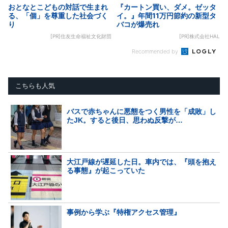
おとなとこどもの対話で生まれ
『カートン買い、ダメ。ゼッタ
る、「個」を尊重した社会づく
イ。』年間11万円節約の新型タ
り
バコが爆売れ
[PR]住友生命福祉文化財団
[PR]株式会社HAL
Recommended by
こちらも人気
バスで赤ちゃんに悪態をつく男性を「成敗」し
たJK。すると後日、思わぬ反撃が…
大江戸線が遅延した日。車内では、『頭を抱え
る事態』が起こっていた
事例から学ぶ『特権アクセス管理』