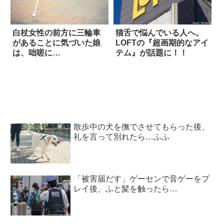
白杖女性の前方に三輪車
猫舌で悩んでいる人へ。
があることに気づいた娘
LOFTの『超画期的なアイ
は、咄嗟に…
テム』が話題に！！
散歩中の犬を撫でさせてもらった後、
礼を言って別れたら…ふふ
「被害届だす」ゲーセンで音ゲーをプ
レイ後、ふと髪を触ったら…