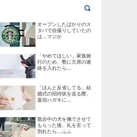
オープンしたばかりのス
タバで自撮りしていたの
は…マジか
「やめてほしい」家族旅
行のため、塾に欠席の連
絡を入れたら…
「ほんと反省してる」結
婚式の招待状を送る際、
返信ハガキに…
散歩中の犬を撫でさせて
もらった後、礼を言って
別れたら…ふふ