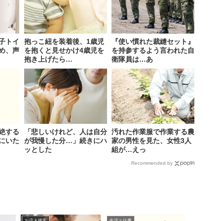
子トイ
抱っこ紐を装着後、1歳児
『使い慣れた裁縫セット』
め、声
を抱くと見せかけ4歳児を
を持参するよう言われた自
抱き上げたら…
衛隊員は…あ
絶する
「悲しいけれど、人は自分
汚れた作業服で作業する農
にいた
が我慢した分…」続きにハ
家の男性を見た、女性3人
ッとした
組が…えっ
Recommended by
お店＆接客
生活と仕事