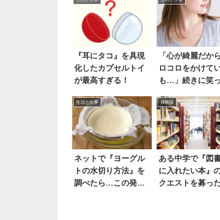
『耳にタコ』を具現
「心が綺麗だか
化したカプセルトイ
ロコロをかけて
が最高すぎる！
も…」続きに笑
生活と仕事
体験談
ネットで『ヨーグル
ある中学で『図
トの水切り方法』を
に入れたい本』
調べたら…この発想
クエストを募っ
は凄い！！
果