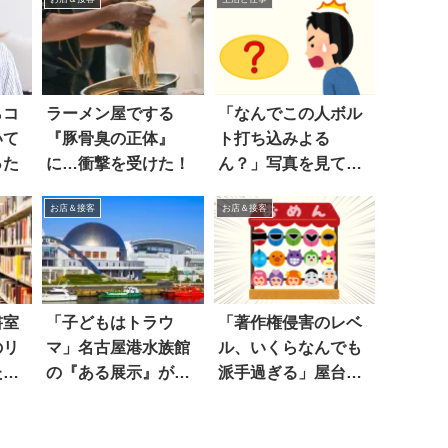
らコ
ラーメン屋でする
「なんでこの人ボル
いて
『豚骨臭の正体』
ト打ち込みよる
った
に…衝撃を受けた！
ん？」写真を見て…
困惑した
お店＆接客
お店＆接客
書室
「子どもはトラウ
「著作権侵害のレベ
のリ
マ」名古屋港水族館
ル、いくらなんでも
た結
の『ある展示』が怖
派手過ぎる」屋台を
すぎる
見ると