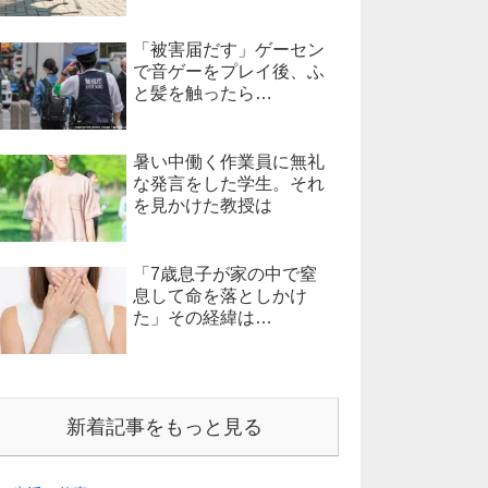
「被害届だす」ゲーセン
で音ゲーをプレイ後、ふ
と髪を触ったら…
暑い中働く作業員に無礼
な発言をした学生。それ
を見かけた教授は
「7歳息子が家の中で窒
息して命を落としかけ
た」その経緯は…
新着記事をもっと見る