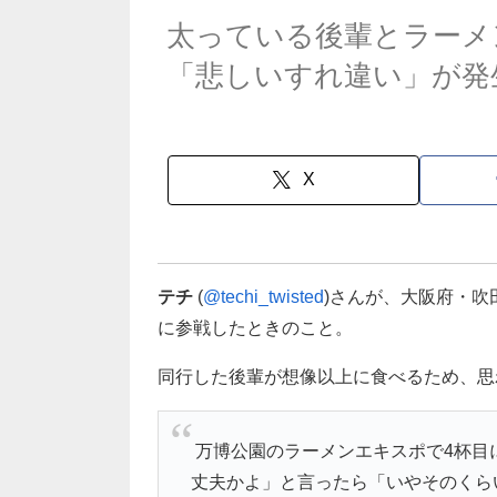
太っている後輩とラーメ
「悲しいすれ違い」が発生
X
テチ
(
@techi_twisted
)さんが、大阪府・吹
に参戦したときのこと。
同行した後輩が想像以上に食べるため、思
万博公園のラーメンエキスポで4杯目
丈夫かよ」と言ったら「いやそのくら