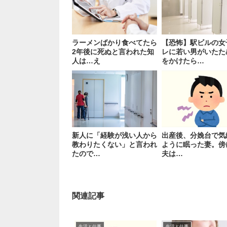
ラーメンばかり食べてたら
【恐怖】駅ビルの女
2年後に死ぬと言われた知
レに若い男がいたた
人は…え
をかけたら…
新人に「経験が浅い人から
出産後、分娩台で気
教わりたくない」と言われ
ように眠った妻。傍
たので…
夫は…
関連記事
生活と仕事
生活と仕事