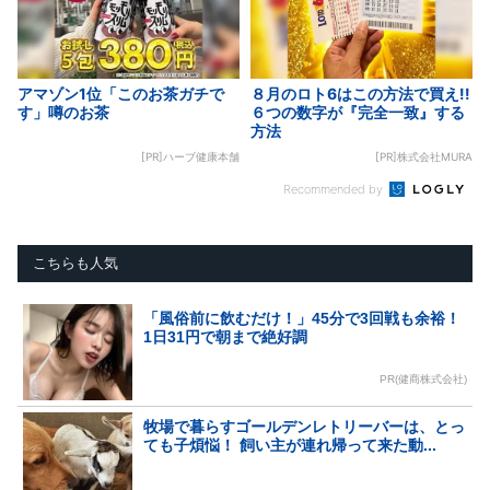
アマゾン1位「このお茶ガチで
８月のロト6はこの方法で買え!!
す」噂のお茶
６つの数字が『完全一致』する
方法
[PR]ハーブ健康本舗
[PR]株式会社MURA
Recommended by
こちらも人気
「風俗前に飲むだけ！」45分で3回戦も余裕！
1日31円で朝まで絶好調
PR(健商株式会社)
牧場で暮らすゴールデンレトリーバーは、とっ
ても子煩悩！ 飼い主が連れ帰って来た動...