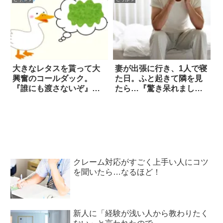
大きなレタスを貰って大
妻が出張に行き、1人で寝
興奮のコールダック。
た日。ふと起きて隣を見
『誰にも渡さないぞ』と
たら…『驚き呆れまし
逃げ回りながら食べる姿
た』
が、可愛すぎる！！
クレーム対応がすごく上手い人にコツ
を聞いたら…なるほど！
新人に「経験が浅い人から教わりたく