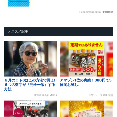
Recommended by
オススメ記事
８月のロト6はこの方法で買え!!
アマゾン1位の実績！380円で5
６つの数字が『完全一致』する
日間お試し。
方法
[PR]株式会社MURA
[PR]ハーブ健康本舗