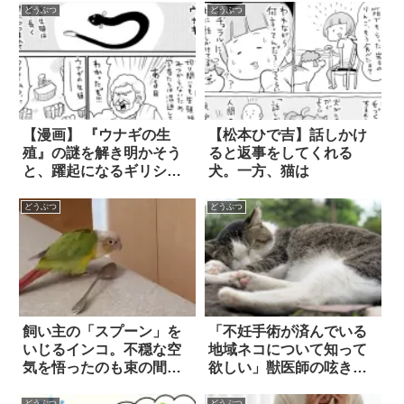
どうぶつ
どうぶつ
【漫画】 『ウナギの生
【松本ひで吉】話しかけ
殖』の謎を解き明かそう
ると返事をしてくれる
と、躍起になるギリシャ
犬。一方、猫は
の学者たち。そして辿り
着いた結論は？
どうぶつ
どうぶつ
飼い主の「スプーン」を
「不妊手術が済んでいる
いじるインコ。不穏な空
地域ネコについて知って
気を悟ったのも束の間…
欲しい」獣医師の呟きに
まさかの早業に吹い
反響が集まる
た！！
どうぶつ
どうぶつ