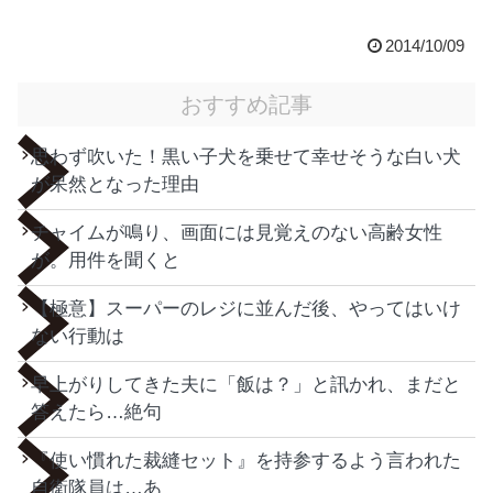
2014/10/09
おすすめ記事
思わず吹いた！黒い子犬を乗せて幸せそうな白い犬
が呆然となった理由
チャイムが鳴り、画面には見覚えのない高齢女性
が。用件を聞くと
【極意】スーパーのレジに並んだ後、やってはいけ
ない行動は
早上がりしてきた夫に「飯は？」と訊かれ、まだと
答えたら…絶句
『使い慣れた裁縫セット』を持参するよう言われた
自衛隊員は…あ