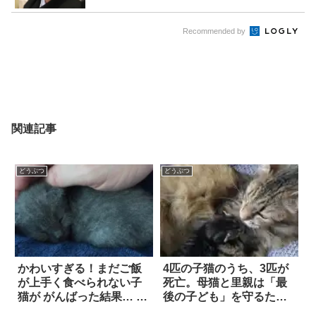
Recommended by
関連記事
どうぶつ
どうぶつ
かわいすぎる！まだご飯
4匹の子猫のうち、3匹が
が上手く食べられない子
死亡。母猫と里親は「最
猫が がんばった結果… 6
後の子ども」を守るため
枚
に戦った