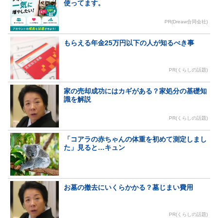
使ってます。
PR(Dreaw合同会社)
もらえる年金25万円以下の人が知るべき事
PR(くらしの話題)
家の売却成功にはカギがある？家処分の基礎知
識を解説
PR(くらしの話題)
「コアラの赤ちゃんの体重を初めて測定しまし
た」見ると…キュン
お墓の撤去にいくらかかる？墓じまい費用
PR(くらしの話題)