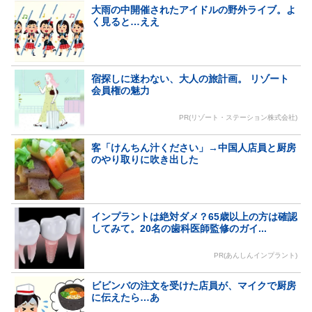
大雨の中開催されたアイドルの野外ライブ。よ
く見ると…ええ
宿探しに迷わない、大人の旅計画。 リゾート
会員権の魅力
PR(リゾート・ステーション株式会社)
客「けんちん汁ください」→中国人店員と厨房
のやり取りに吹き出した
インプラントは絶対ダメ？65歳以上の方は確認
してみて。20名の歯科医師監修のガイ...
PR(あんしんインプラント)
ビビンバの注文を受けた店員が、マイクで厨房
に伝えたら…あ