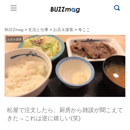
BUZZmag
>
生活と仕事
>
お店＆接客
> 今ここ
お店＆接客
松屋で注文したら、厨房から雑談が聞こえて
きた→これは逆に嬉しい(笑)