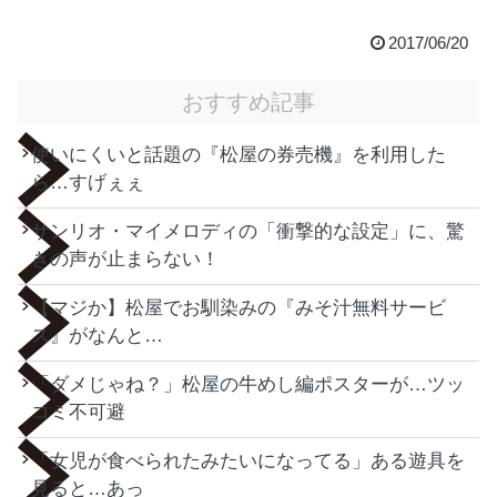
2017/06/20
おすすめ記事
使いにくいと話題の『松屋の券売機』を利用した
ら…すげぇぇ
サンリオ・マイメロディの「衝撃的な設定」に、驚
きの声が止まらない！
【マジか】松屋でお馴染みの『みそ汁無料サービ
ス』がなんと…
「ダメじゃね？」松屋の牛めし編ポスターが…ツッ
コミ不可避
「女児が食べられたみたいになってる」ある遊具を
見ると…あっ