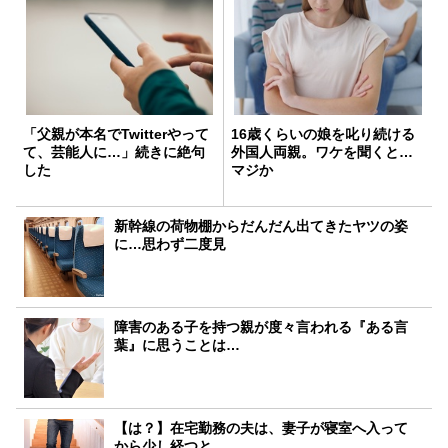
「父親が本名でTwitterやって
16歳くらいの娘を叱り続ける
て、芸能人に…」続きに絶句
外国人両親。ワケを聞くと…
した
マジか
新幹線の荷物棚からだんだん出てきたヤツの姿
に…思わず二度見
障害のある子を持つ親が度々言われる『ある言
葉』に思うことは…
【は？】在宅勤務の夫は、妻子が寝室へ入って
から少し経つと…