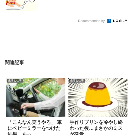
Recommended by
関連記事
生活と仕事
生活と仕事
「こんなん笑うやろ」 車
手作りプリンを冷やし終
にベビーミラーをつけた
わった後…まさかのミス
結果…あっ
が発覚