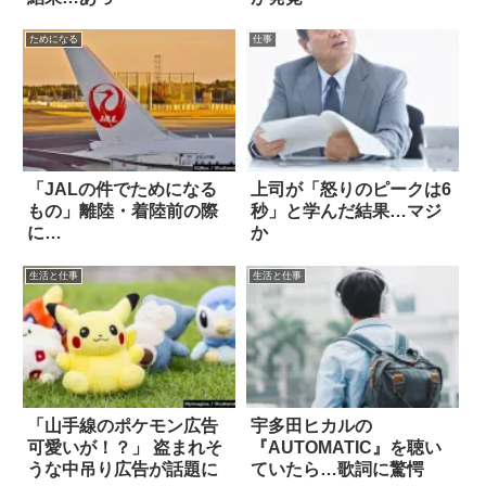
ためになる
仕事
「JALの件でためになる
上司が「怒りのピークは6
もの」離陸・着陸前の際
秒」と学んだ結果…マジ
に…
か
生活と仕事
生活と仕事
「山手線のポケモン広告
宇多田ヒカルの
可愛いが！？」 盗まれそ
『AUTOMATIC』を聴い
うな中吊り広告が話題に
ていたら…歌詞に驚愕