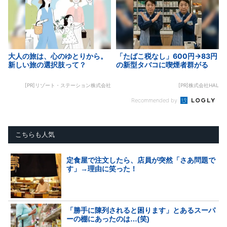
大人の旅は、心のゆとりから。
「たばこ税なし」600円→83円
新しい旅の選択肢って？
の新型タバコに喫煙者群がる
[PR]リゾート・ステーション株式会社
[PR]株式会社HAL
Recommended by
こちらも人気
定食屋で注文したら、店員が突然「さあ問題で
す」→理由に笑った！
「勝手に陳列されると困ります」とあるスーパ
ーの棚にあったのは…(笑)