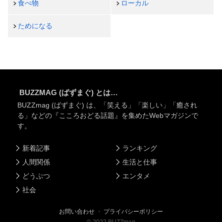
食べ物
ローカル
ためになる
BUZZMAG (ばずまぐ) とは…
BUZZmag (ばずまぐ) は、「笑える」「楽しい」「癒され
る」などの『こころおどる話題』を集めたWebマガジンで
す。
新着記事
ランキング
人間関係
生活と仕事
どうぶつ
エンタメ
社会
お問い合わせ
・
プライバシーポリシー
©
2022
BUZZmag