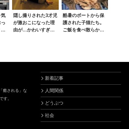
レ気
隠し撮りされた3才児
酷暑のボートから保
おっ
が激おこになった理
護された子猫たち。
と…
由が…かわいすぎ
ご飯を食べ散らかす
る！
幼さも、やがて消
え…
新着記事
」「癒される」な
人間関係
です。
どうぶつ
社会