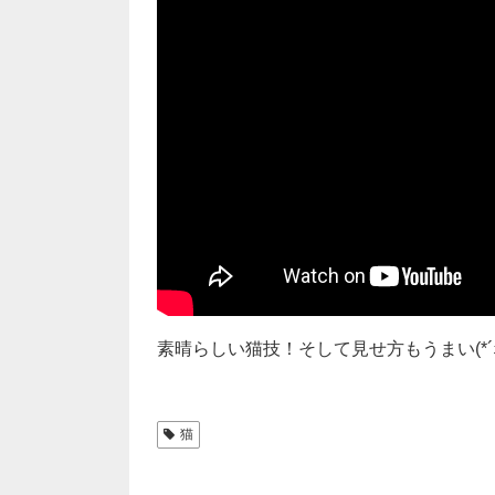
素晴らしい猫技！そして見せ方もうまい(*´ｪ`
猫