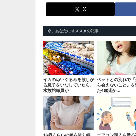
X
今、あなたにオススメの記事
イカのぬいぐるみを欲しが
ペットとの別れで『
る息子をいなしていたら、
ら会えないこと』を
水族館職員が
た4歳児が…
16歳くらいの娘を叱り続
エアコン購入を渋る