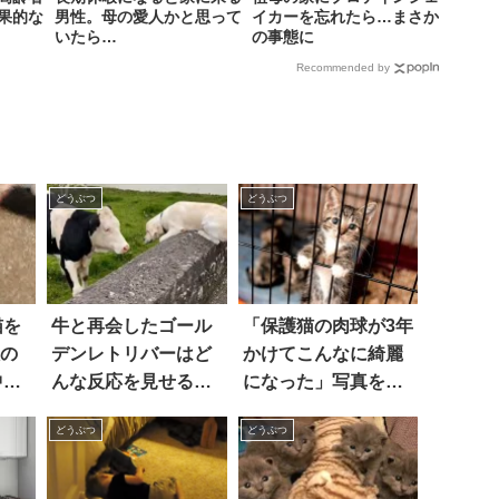
果的な
男性。母の愛人かと思って
イカーを忘れたら…まさか
いたら…
の事態に
Recommended by
どうぶつ
どうぶつ
猫を
牛と再会したゴール
「保護猫の肉球が3年
枚の
デンレトリバーはど
かけてこんなに綺麗
中が
んな反応を見せる？
になった」写真を見
心温まる光景をぜひ
ると
どうぶつ
どうぶつ
動画でご覧あれ！