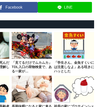
Facebook
LINE
死んだ
「見てるだけでムカムカ」
「学生さん、金魚すくいに
理解し
TDL入口の荷物検査で、あ
は注意しなよ」ある呟きに
る一家が…
ハッとした
高齢者
長期休暇になると家に来る
祖母の家にプロテインシェ