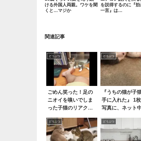
ける外国人両親。ワケを聞
を説得するのに『効
くと…マジか
一言』は…
関連記事
どうぶつ
どうぶつ
ごめん笑った！足の
『うちの猫が子
ニオイを嗅いでしま
手に入れた』 1
った子猫のリアクシ
写真に、ネット
ョンが芸人級
悶絶！！
どうぶつ
どうぶつ