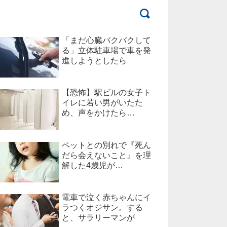
「まだ心臓バクバクして
る」立体駐車場で車を発
進しようとしたら
【恐怖】駅ビルの女子ト
イレに若い男がいたた
め、声をかけたら…
ペットとの別れで『死ん
だら会えないこと』を理
解した4歳児が…
電車で泣く赤ちゃんにイ
ラつくオジサン。する
と、サラリーマンが