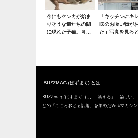
今にもケンカが始ま
「キッチンにキ
りそうな猫たちの間
味のお吸い物が
に現れた子猫。可愛
た」写真を見る
い素振りで2匹をなだ
め始め…見事にケン
カを収めてくれた！
BUZZMAG (ばずまぐ) とは…
BUZZmag (ばずまぐ) は、「笑える」「楽しい
どの『こころおどる話題』を集めたWebマガジン