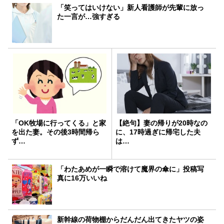
「笑ってはいけない」新人看護師が先輩に放っ
た一言が…強すぎる
「OK牧場に行ってくる」と家
【絶句】妻の帰りが20時なの
を出た妻。その後3時間帰ら
に、17時過ぎに帰宅した夫
ず…
は…
「わたあめが一瞬で溶けて魔界の傘に」投稿写
真に16万いいね
新幹線の荷物棚からだんだん出てきたヤツの姿