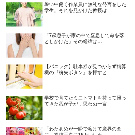
暑い中働く作業員に無礼な発言をした
学生。それを見かけた教授は
「7歳息子が家の中で窒息して命を落
としかけた」その経緯は…
【パニック】駐車券が見つからず精算
機の『紛失ボタン』を押すと
学校で育てたミニトマトを持って帰っ
てきた我が子が…思わぬ一言
「わたあめが一瞬で溶けて魔界の傘
に」投稿写真に16万いいね