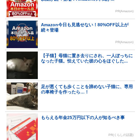
PR(Amazon)
Amazon今日も見逃せない！80%OFF以上が
続々登場
PR(Amazon)
【子猫】母猫に置き去りにされ、一人ぼっちに
なった子猫。怯えていた彼の心をほぐした...
足が悪くても歩くことを諦めない子猫に、専用
の車椅子を作ったら…！
もらえる年金25万円以下の人が知るべき事
PR(くらしの話題)