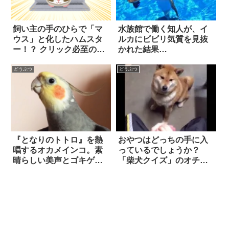
飼い主の手のひらで「マ
水族館で働く知人が、イ
ウス」と化したハムスタ
ルカにビビリ気質を見抜
ー！？ クリック必至の光
かれた結果…
景を、ぜひご覧あれ！！
どうぶつ
どうぶつ
『となりのトトロ』を熱
おやつはどっちの手に入
唱するオカメインコ。素
っているでしょうか？
晴らしい美声とゴキゲン
「柴犬クイズ」のオチが
すぎる様子にホッコ
最高！
リ！！