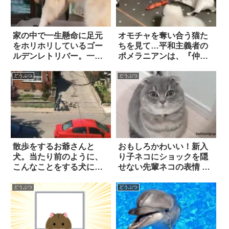
家の中で一生懸命に足元
オモチャを奪い合う猫た
をホリホリしているゴー
ちを見て…平和主義者の
ルデンレトリバー。一体
ポメラニアンは、『仲裁
なぜかと思ったら…
役』を買って出た！？
あ！！
どうぶつ
どうぶつ
散歩をするお爺さんと
おもしろかわいい！新入
犬。当たり前のように、
り子ネコにショックを隠
こんなことをする犬にほ
せない先輩ネコの表情 5
っこり
枚
どうぶつ
どうぶつ