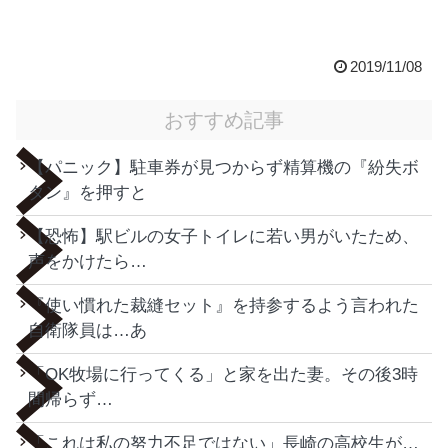
2019/11/08
おすすめ記事
【パニック】駐車券が見つからず精算機の『紛失ボ
タン』を押すと
【恐怖】駅ビルの女子トイレに若い男がいたため、
声をかけたら…
『使い慣れた裁縫セット』を持参するよう言われた
自衛隊員は…あ
「OK牧場に行ってくる」と家を出た妻。その後3時
間帰らず…
「これは私の努力不足ではない」長崎の高校生が…