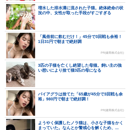
増水した排水溝に流された子猫。絶体絶命の状
況の中、女性が取った手段がすごすぎる
「風俗前に飲むだけ！」45分で3回戦も余裕！
1日31円で朝まで絶好調
PR(健商株式会社)
3匹の子猫を亡くし絶望した母猫。飼い主の強
い想いにより捨て猫3匹の母になる
バイアグラは捨てた「65歳が45分で3回戦も余
裕」980円で朝まで絶好調！
PR(健商株式会社)
ようやく保護したノラ猫は、小さな子猫をかく
まっていた。なんとか警戒心を解くため、...