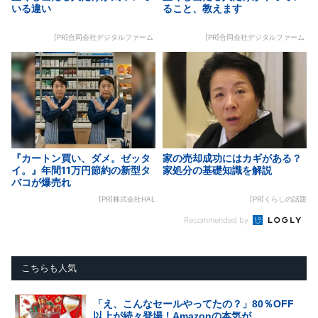
いる違い
ること、教えます
[PR]合同会社デジタルファーム
[PR]合同会社デジタルファーム
『カートン買い、ダメ。ゼッタ
家の売却成功にはカギがある？
イ。』年間11万円節約の新型タ
家処分の基礎知識を解説
バコが爆売れ
[PR]株式会社HAL
[PR]くらしの話題
Recommended by
こちらも人気
「え、こんなセールやってたの？」80％OFF
以上が続々登場！Amazonの本気が...