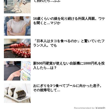
て別れたら…ふふ
16歳くらいの娘を叱り続ける外国人両親。ワケ
を聞くと…マジか
「日本人はタコを食べるのか」と驚いていたフ
ランス人。でも
新500円硬貨が使えない自販機に1000円札を投
入したら…は？
おにぎりを3つ食べてプールに向かった息子。
その後帰宅して…
Recommended by