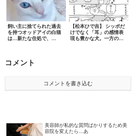
飼い主に捨てられた過去
【松本ひで吉】 シッポだ
を持つオッドアイの白猫
けでなく「耳」の感情表
は…新たな住処で、
現も豊かな犬。一方の猫
『SNSの人気者』となっ
は、ガッカリすると…？
た！！
コメント
コメントを書き込む
美容師が私的な質問ばかりするため美
容院を変えたら…あ