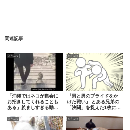
関連記事
どうぶつ
どうぶつ
「沖縄ではネコが集会に
『男と男のプライドをか
お招きしてくれることも
けた戦い』 とある兄弟の
ある」羨ましすぎる動画
「決闘」を捉えた1枚に、
が話題に！
ホッコリ！
どうぶつ
どうぶつ