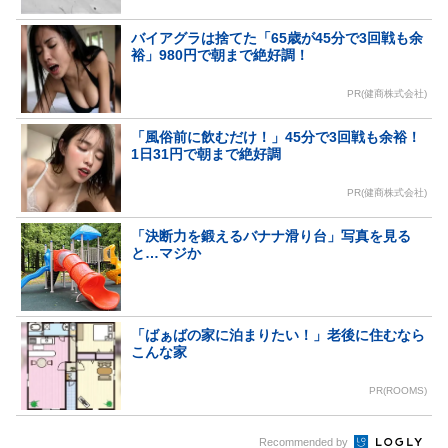
バイアグラは捨てた「65歳が45分で3回戦も余
裕」980円で朝まで絶好調！
PR(健商株式会社)
「風俗前に飲むだけ！」45分で3回戦も余裕！
1日31円で朝まで絶好調
PR(健商株式会社)
「決断力を鍛えるバナナ滑り台」写真を見る
と…マジか
「ばぁばの家に泊まりたい！」老後に住むなら
こんな家
PR(ROOMS)
Recommended by