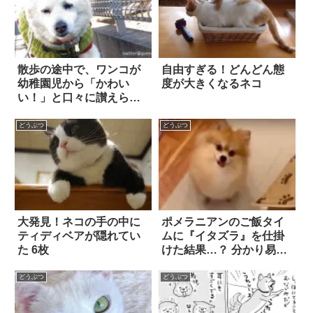
散歩の途中で、ワンコが
自由すぎる！どんどん態
幼稚園児から「かわい
度が大きくなるネコ
い！」と口々に讃えられ
た結果…(笑)
どうぶつ
どうぶつ
大発見！ネコの手の中に
ポメラニアンのご飯タイ
ティディベアが隠れてい
ムに『イタズラ』を仕掛
た 6枚
けた結果…？ 分かり易い
リアクションに笑った！
どうぶつ
どうぶつ