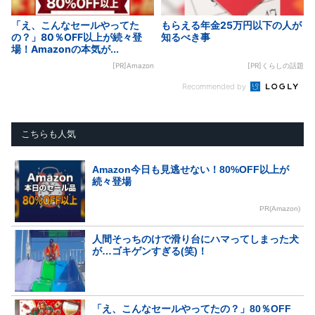
「え、こんなセールやってた
もらえる年金25万円以下の人が
の？」80％OFF以上が続々登
知るべき事
場！Amazonの本気が...
[PR]Amazon
[PR]くらしの話題
Recommended by
こちらも人気
Amazon今日も見逃せない！80%OFF以上が
続々登場
PR(Amazon)
人間そっちのけで滑り台にハマってしまった犬
が…ゴキゲンすぎる(笑)！
「え、こんなセールやってたの？」80％OFF