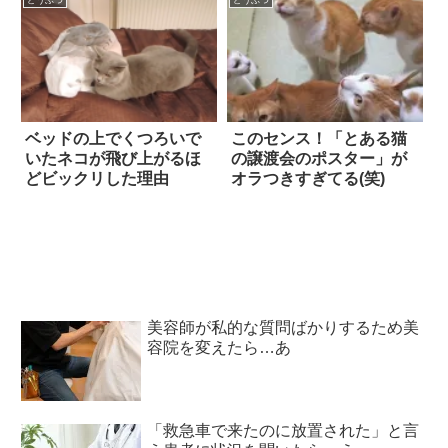
どうぶつ
どうぶつ
ベッドの上でくつろいで
このセンス！「とある猫
いたネコが飛び上がるほ
の譲渡会のポスター」が
どビックリした理由
オラつきすぎてる(笑)
美容師が私的な質問ばかりするため美
容院を変えたら…あ
「救急車で来たのに放置された」と言