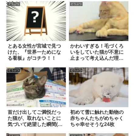
どうぶつ
どうぶつ
とある女性が宮城で見つ
かわいすぎる！毛づくろ
けた、『世界一ためにな
いをしていた猫が不意に
る看板』がコチラ！！
止まって考え込んだ理由
とは!?
どうぶつ
どうぶつ
首だけ出してご満悦だっ
初めて雪に触れた動物の
た猫が、取れないことに
赤ちゃんたちがめちゃく
気づいて絶望した瞬間(笑)
ちゃ幸せそうな24枚
4枚