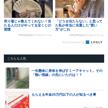
売り場じゃ教えてくれない！当
「どうせ当たらない」と思って
たる人だけがやってる宝くじの
た私が本当に当選した“買い
習慣
方”がこれ
[PR]合同会社デジタルファーム
[PR]合同会社デジタルファーム
Recommended by
こちらも人気
一生懸命に身体を伸ばすミーアキャット。その
「熱い視線」の先にいたのは！？
もらえる年金25万円以下の人が知るべき事
PR(くらしの話題)