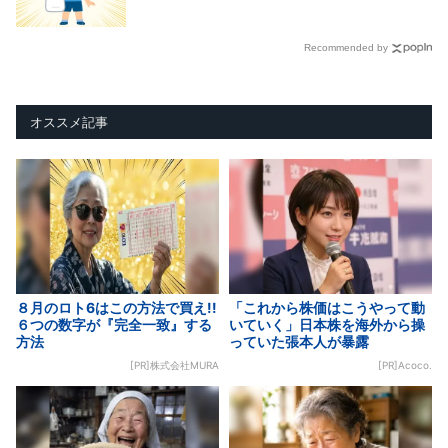
Recommended by
オススメ記事
８月のロト6はこの方法で買え!!
「これから株価はこうやって動
６つの数字が『完全一致』する
いていく」日本株を海外から操
方法
っていた張本人が暴露
[PR]株式会社MURA
[PR]Acoco.