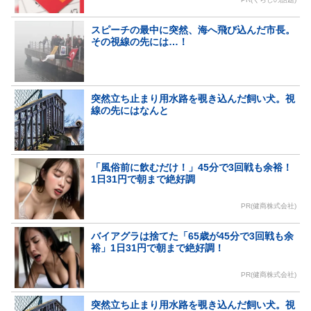
スピーチの最中に突然、海へ飛び込んだ市長。
その視線の先には…！
突然立ち止まり用水路を覗き込んだ飼い犬。視
線の先にはなんと
「風俗前に飲むだけ！」45分で3回戦も余裕！
1日31円で朝まで絶好調
PR(健商株式会社)
バイアグラは捨てた「65歳が45分で3回戦も余
裕」1日31円で朝まで絶好調！
PR(健商株式会社)
突然立ち止まり用水路を覗き込んだ飼い犬。視