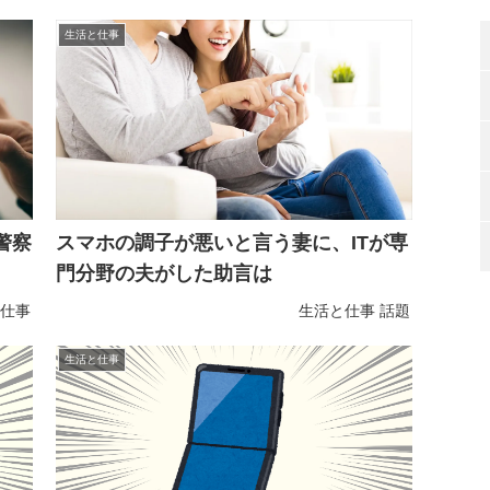
生活と仕事
警察
スマホの調子が悪いと言う妻に、ITが専
門分野の夫がした助言は
仕事
生活と仕事
話題
生活と仕事