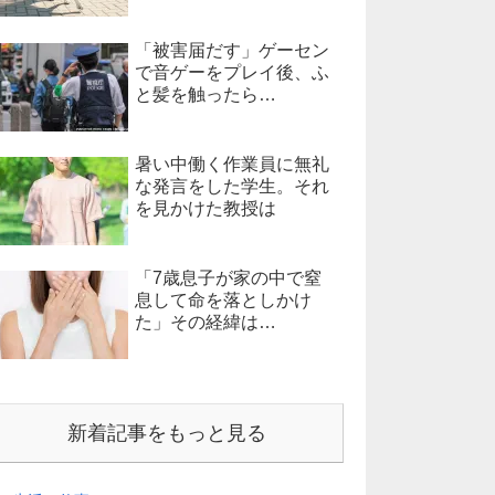
「被害届だす」ゲーセン
で音ゲーをプレイ後、ふ
と髪を触ったら…
暑い中働く作業員に無礼
な発言をした学生。それ
を見かけた教授は
「7歳息子が家の中で窒
息して命を落としかけ
た」その経緯は…
新着記事をもっと見る