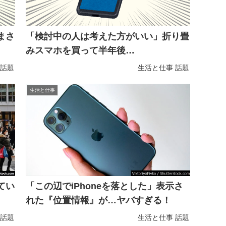
まさ
「検討中の人は考えた方がいい」折り畳
みスマホを買って半年後…
話題
生活と仕事
話題
生活と仕事
てい
「この辺でiPhoneを落とした」表示さ
れた『位置情報』が…ヤバすぎる！
話題
生活と仕事
話題