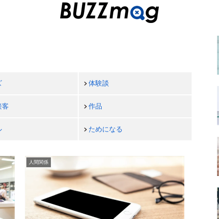
ズ
体験談
接客
作品
ル
ためになる
人間関係