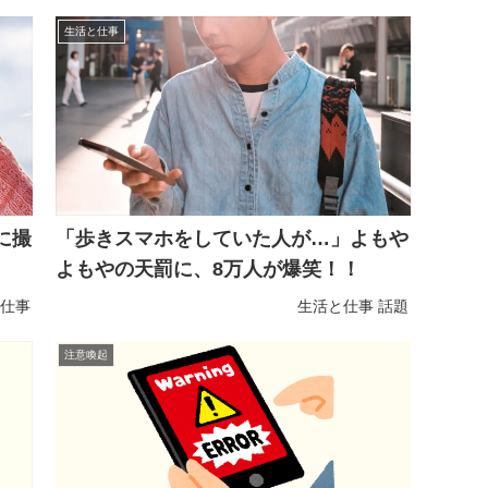
生活と仕事
に撮
「歩きスマホをしていた人が…」よもや
よもやの天罰に、8万人が爆笑！！
仕事
生活と仕事
話題
注意喚起