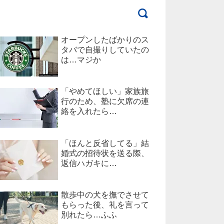
オープンしたばかりのス
タバで自撮りしていたの
は…マジか
「やめてほしい」家族旅
行のため、塾に欠席の連
絡を入れたら…
「ほんと反省してる」結
婚式の招待状を送る際、
返信ハガキに…
散歩中の犬を撫でさせて
もらった後、礼を言って
別れたら…ふふ