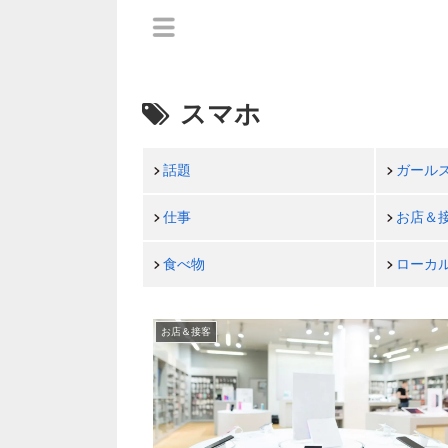
スマホ
話題
ガール
仕事
お店＆
食べ物
ローカ
お店＆接客