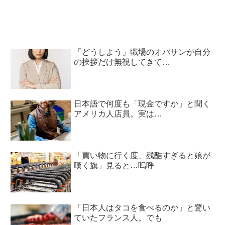
「どうしよう」職場のオバサンが自分
の挨拶だけ無視してきて…
日本語で何度も「現金ですか」と聞く
アメリカ人店員。実は…
「買い物に行く度、残酷すぎると娘が
嘆く旗」見ると…嗚呼
「日本人はタコを食べるのか」と驚い
ていたフランス人。でも