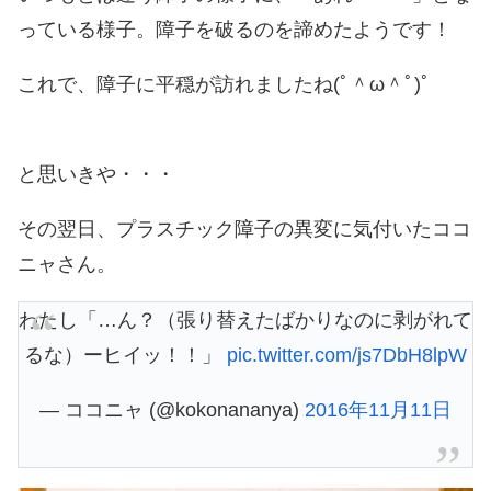
っている様子。障子を破るのを諦めたようです！
これで、障子に平穏が訪れましたね(ﾟ＾ω＾ﾟ)ﾟ
と思いきや・・・
その翌日、プラスチック障子の異変に気付いたココ
ニャさん。
わたし「…ん？（張り替えたばかりなのに剥がれて
るな）ーヒイッ！！」
pic.twitter.com/js7DbH8lpW
— ココニャ (@kokonananya)
2016年11月11日