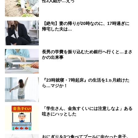
性3人組が…えっ
【絶句】妻の帰りが20時なのに、17時過ぎに
帰宅した夫は…
長男の学費を振り込むため銀行へ行くと…まさ
かの出来事
『23時就寝・7時起床』の生活を1ヵ月続けた
ら…マジか！
「学生さん、金魚すくいには注意しなよ」ある
呟きにハッとした
おにぎりを3つ食べてプールに向かった息子。