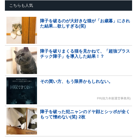
こちらも人気
障子を破るのが大好きな猫が「お歳暮」にされ
た結果…欲しすぎる(笑)
障子を破りまくる猫を見かねて、「超強プラス
チック障子」を導入した結果！？
その買い方、もう限界かもしれない。
PR(他力本願運営事務局)
障子を破った犯ニャンのドヤ顔とシッポが全く
もって憎めない(笑) 2枚