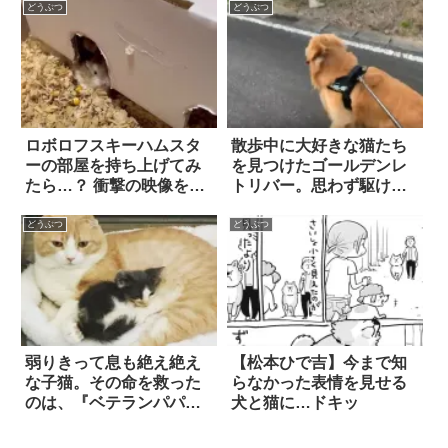
リ
どうぶつ
どうぶつ
ロボロフスキーハムスタ
散歩中に大好きな猫たち
ーの部屋を持ち上げてみ
を見つけたゴールデンレ
たら…？ 衝撃の映像を、
トリバー。思わず駆け寄
ぜひ動画でご覧あれ！！
ると…まさかの結末に涙
どうぶつ
どうぶつ
弱りきって息も絶え絶え
【松本ひで吉】今まで知
な子猫。その命を救った
らなかった表情を見せる
のは、『ベテランパパ』
犬と猫に…ドキッ
だった！