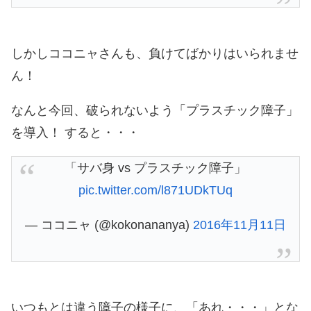
しかしココニャさんも、負けてばかりはいられませ
ん！
なんと今回、破られないよう「プラスチック障子」
を導入！ すると・・・
「サバ身 vs プラスチック障子」
pic.twitter.com/l871UDkTUq
— ココニャ (@kokonananya)
2016年11月11日
いつもとは違う障子の様子に、「あれ・・・」とな