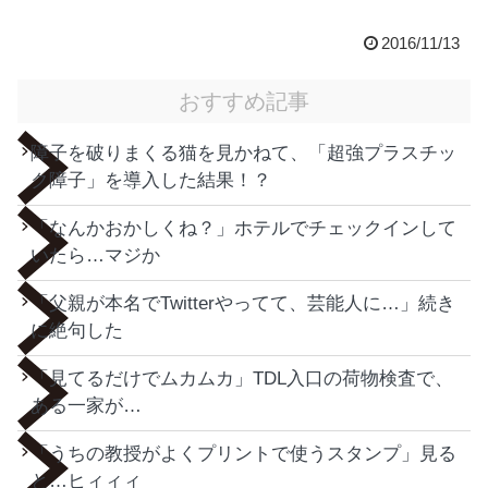
2016/11/13
おすすめ記事
障子を破りまくる猫を見かねて、「超強プラスチッ
ク障子」を導入した結果！？
「なんかおかしくね？」ホテルでチェックインして
いたら…マジか
「父親が本名でTwitterやってて、芸能人に…」続き
に絶句した
「見てるだけでムカムカ」TDL入口の荷物検査で、
ある一家が…
「うちの教授がよくプリントで使うスタンプ」見る
と…ヒィィィ