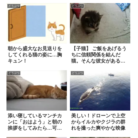
どうぶつ
どうぶつ
朝から盛大なお見送りを
【子猫】 ご飯をあげるう
してくれる猫の姿に…胸
ちに信頼関係を結んだ
キュン！
猫。そんな彼女がある
日、自分の子猫を連れて
きて…『うちの子を任せ
どうぶつ
どうぶつ
た』
添い寝しているマンチカ
美しい！ドローンで上空
ンに「おはよう」と朝の
からイルカやクジラの群
挨拶をしてみたら…可愛
れを撮った爽やかな映像
いリアクションにホッコ