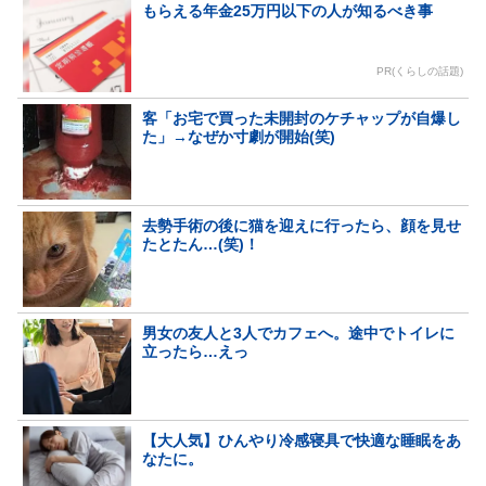
もらえる年金25万円以下の人が知るべき事
PR(くらしの話題)
客「お宅で買った未開封のケチャップが自爆し
た」→なぜか寸劇が開始(笑)
去勢手術の後に猫を迎えに行ったら、顔を見せ
たとたん…(笑)！
男女の友人と3人でカフェへ。途中でトイレに
立ったら…えっ
【大人気】ひんやり冷感寝具で快適な睡眠をあ
なたに。