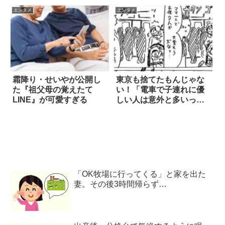
込んだら？
エンタメ
エンタメ
霜降り・せいやが公開し
東京も捨てたもんじゃな
た『祖父母の覚えたて
い！「電車で子連れに優
LINE』が可愛すぎる
しい人は意外と多いって
話」
「OK牧場に行ってくる」と家を出た
妻。その後3時間帰らず…