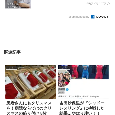
PR(アイリスプラザ)
Recommended by
関連記事
エンタメ
エンタメ
患者さんにもクリスマス
吉田沙保里が『シャドー
を！病院ならではのクリ
レスリング』に挑戦した
スマスの飾り付け 8枚
結果…やはり凄い！！