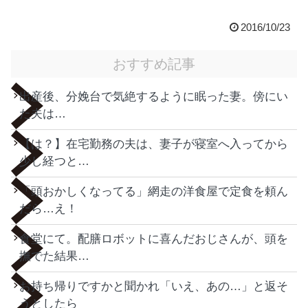
2016/10/23
おすすめ記事
出産後、分娩台で気絶するように眠った妻。傍にい
た夫は…
【は？】在宅勤務の夫は、妻子が寝室へ入ってから
少し経つと…
「頭おかしくなってる」網走の洋食屋で定食を頼ん
だら…え！
食堂にて。配膳ロボットに喜んだおじさんが、頭を
撫でた結果…
お持ち帰りですかと聞かれ「いえ、あの…」と返そ
うとしたら