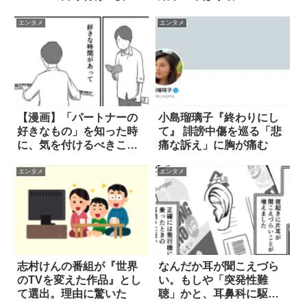
エンタメ
エンタメ
【漫画】「パートナーの
小島瑠璃子『終わりにし
好きなもの」を知った時
て』 誹謗中傷を巡る「悲
に、気を付けるべきこと
痛な訴え」に胸が痛む
は？ 4枚
エンタメ
エンタメ
志村けんの番組が『世界
なんだか耳が聞こえづら
のTVを変えた作品』とし
い。もしや「突発性難
て選出。理由に驚いた
聴」かと、耳鼻科に駆け