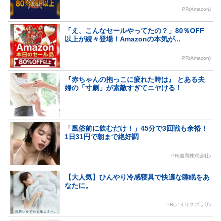
PR(Amazon)
「え、こんなセールやってたの？」80％OFF
以上が続々登場！Amazonの本気が...
PR(Amazon)
『赤ちゃんの抱っこに疲れた時は』 とある夫
婦の「寸劇」が素敵すぎてニヤける！
「風俗前に飲むだけ！」45分で3回戦も余裕！
1日31円で朝まで絶好調
PR(健商株式会社)
【大人気】ひんやり冷感寝具で快適な睡眠をあ
なたに。
PR(アイリスプラザ)