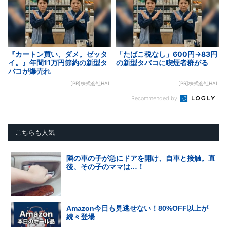
『カートン買い、ダメ。ゼッタ
「たばこ税なし」600円→83円
イ。』年間11万円節約の新型タ
の新型タバコに喫煙者群がる
バコが爆売れ
[PR]株式会社HAL
[PR]株式会社HAL
Recommended by
こちらも人気
隣の車の子が急にドアを開け、自車と接触。直
後、その子のママは…！
Amazon今日も見逃せない！80%OFF以上が
続々登場