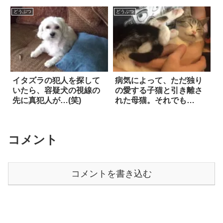
ト。健気に頑張る姿が、
カワイすぎてたまらな
どうぶつ
どうぶつ
い…！！
イタズラの犯人を探して
病気によって、ただ独り
いたら、容疑犬の視線の
の愛する子猫と引き離さ
先に真犯人が…(笑)
れた母猫。それでも…
コメント
コメントを書き込む