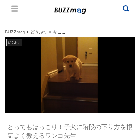
BUZZmag
>
どうぶつ
> 今ここ
どうぶつ
とってもほっこり！子犬に階段の下り方を根
気よく教えるワンコ先生