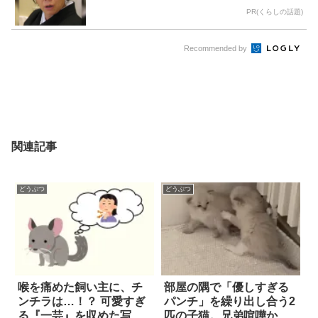
PR(くらしの話題)
Recommended by
関連記事
どうぶつ
どうぶつ
喉を痛めた飼い主に、チ
部屋の隅で「優しすぎる
ンチラは…！？ 可愛すぎ
パンチ」を繰り出し合う2
る『一芸』を収めた写真
匹の子猫。兄弟喧嘩かと