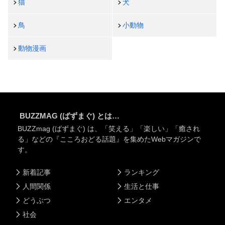
猫
犬
鳥
小動物
動物漫画
BUZZMAG (ばずまぐ) とは…
BUZZmag (ばずまぐ) は、「笑える」「楽しい」「癒され
る」などの『こころおどる話題』を集めたWebマガジンで
す。
新着記事
ランキング
人間関係
生活と仕事
どうぶつ
エンタメ
社会