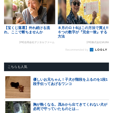
【宝くじ落選】外れ続ける流
８月のロト6はこの方法で買え!!
れ、ここで断ちませんか
６つの数字が『完全一致』する
方法
[PR]合同会社デジタルファーム
[PR]株式会社MURA
Recommended by
こちらも人気
優しいお兄ちゃん！子犬が階段を上るのを1段1
段手伝ってあげるワンコ
胸が熱くなる。茂みから出てきてくれない犬が
必死で守っていたものとは…