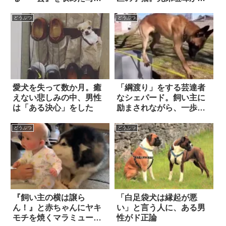
に思わずホッコリ！！
思いきや…ニャンとも平
和な結末にホッコリ！
どうぶつ
どうぶつ
愛犬を失って数か月。癒
「綱渡り」をする芸達者
えない悲しみの中、男性
なシェパード。飼い主に
は「ある決心」をした
励まされながら、一歩ず
つ進んでいき…果たして
ゴールなるか！？
どうぶつ
どうぶつ
『飼い主の横は譲ら
「白足袋犬は縁起が悪
ん！』と赤ちゃんにヤキ
い」と言う人に、ある男
モチを焼くマラミュー
性がド正論