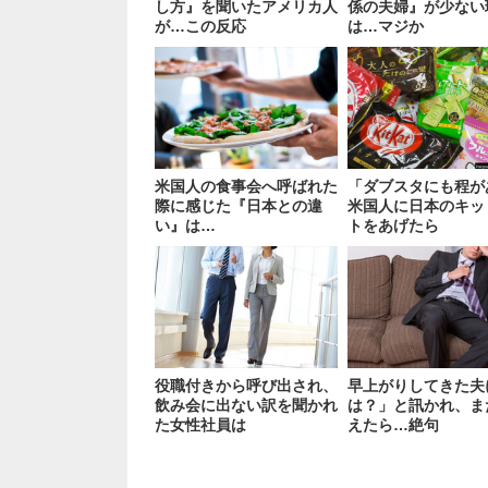
し方』を聞いたアメリカ人
係の夫婦』が少ない
が…この反応
は…マジか
米国人の食事会へ呼ばれた
「ダブスタにも程が
際に感じた『日本との違
米国人に日本のキッ
い』は…
トをあげたら
役職付きから呼び出され、
早上がりしてきた夫
飲み会に出ない訳を聞かれ
は？」と訊かれ、ま
た女性社員は
えたら…絶句