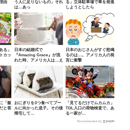
理由
う人に足りないもの」それ
る」立体駐車場で車を発進
は…あっ
しようとしたら
ある」
日本の結婚式で
日本のおじさんがすぐ怒鳴
トカッ
『Amazing Grace』が流
るのは…。アメリカ人の発
れた時、アメリカ人は…え
言に衝撃
に「飯
おにぎりを3つ食べてプー
「見てるだけでムカムカ」
だと答
ルに向かった息子。その後
TDL入口の荷物検査で、あ
帰宅して…
る一家が…
Recommended by