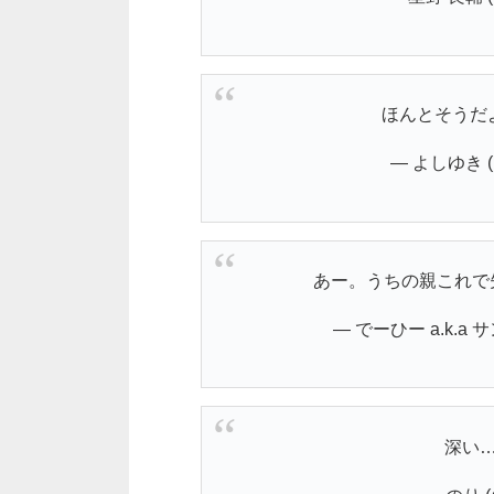
ほんとそうだ
— よしゆき (@
あー。うちの親これで
— でーひー a.k.a サ
深い