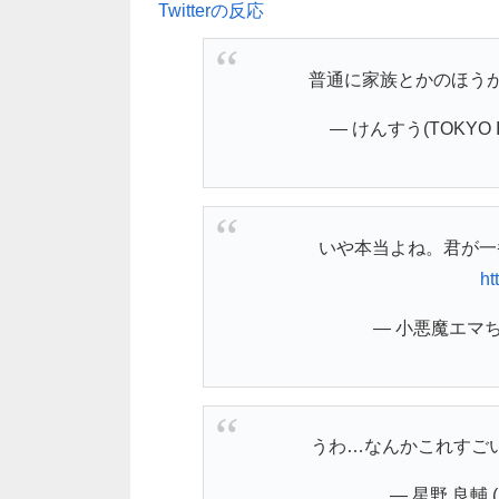
Twitterの反応
普通に家族とかのほう
— けんすう(TOKYO IN
いや本当よね。君が一
ht
— 小悪魔エマちゃ
うわ…なんかこれすご
— 星野 良輔 (@