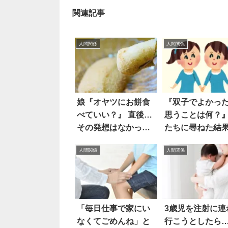
関連記事
人間関係
人間関係
娘『オヤツにお餅食
『双子でよかっ
べていい？』 直後…
思うことは何？』
その発想はなかっ
たちに尋ねた結
た！！
その発想はなか
人間関係
人間関係
た！！
「毎日仕事で家にい
3歳児を注射に連
なくてごめんね」と
行こうとしたら