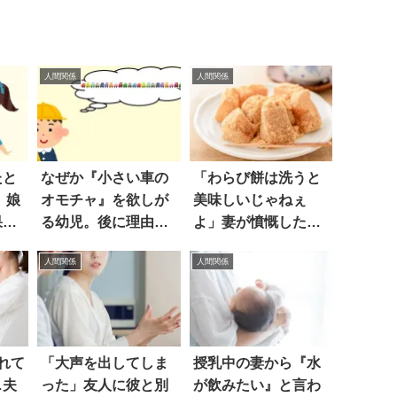
人間関係
人間関係
たと
なぜか『小さい車の
「わらび餅は洗うと
 娘
オモチャ』を欲しが
美味しいじゃねぇ
果、
る幼児。後に理由が
よ」妻が憤慨した理
っ
判明した！
由は
人間関係
人間関係
れて
「大声を出してしま
授乳中の妻から『水
…夫
った」友人に彼と別
が飲みたい』と言わ