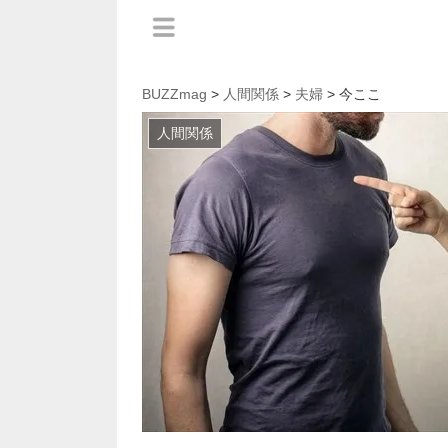
BUZZmag
>
人間関係
>
夫婦
> 今ここ
人間関係