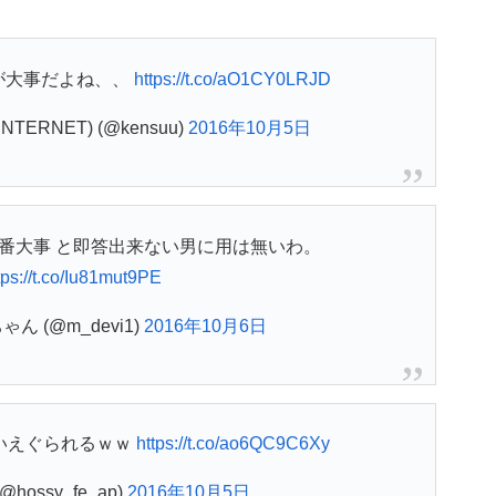
が大事だよね、、
https://t.co/aO1CY0LRJD
TERNET) (@kensuu)
2016年10月5日
番大事 と即答出来ない男に用は無いわ。
tps://t.co/Iu81mut9PE
ん (@m_devi1)
2016年10月6日
いえぐられるｗｗ
https://t.co/ao6QC9C6Xy
hossy_fe_ap)
2016年10月5日