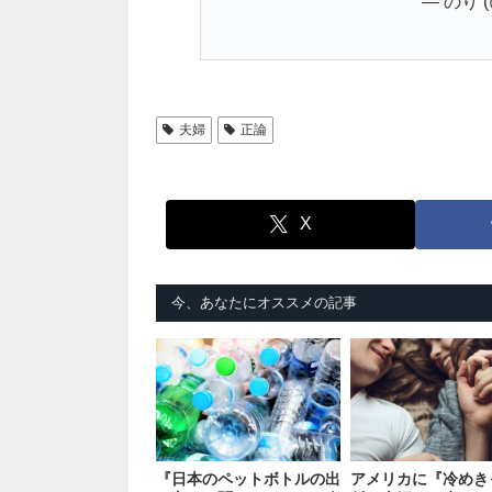
— のり (
夫婦
正論
X
今、あなたにオススメの記事
『日本のペットボトルの出
アメリカに『冷めき