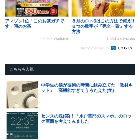
アマゾン1位「このお茶ガチで
８月のロト6はこの方法で買え!!
す」噂のお茶
６つの数字が『完全一致』する
方法
[PR]ハーブ健康本舗
[PR]株式会社MURA
Recommended by
こちらも人気
中学生の娘が技術の時間に組み立てた「教材キ
ット」→高機能すぎてうろたえた(笑)
センスの塊(笑)！「水戸黄門のスマホ」のロッ
ク画面を考えてみました