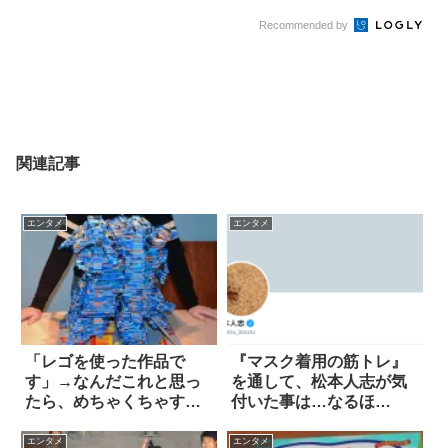
Recommended by
関連記事
エンタメ
エンタメ
「レゴを使った作品で
『マスク着用の筋トレ』
す」→なんだこれと思っ
を通して、松本人志が気
たら、めちゃくちゃすご
付いた事は…なるほ
かった…！
ど！！
エンタメ
エンタメ