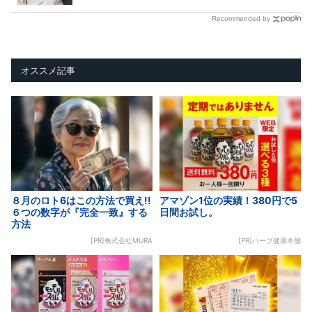
Recommended by
オススメ記事
８月のロト6はこの方法で買え!!
アマゾン1位の実績！380円で5
６つの数字が『完全一致』する
日間お試し。
方法
[PR]株式会社MURA
[PR]ハーブ健康本舗