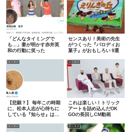
「どんなタイミングで
センスあり！美術の先生
も…」妻が明かす赤井英
がつくった『パロディお
和の行動に笑った
菓子』がおもしろい 9選
エンタメ
エンタメ
【悲願？】 毎年この時期
これは楽しい！トリック
に、松本人志が心待ちに
アートを詰め込んだOK
している『知らせ』は…
GOの長回しCM動画
エンタメ
エンタメ