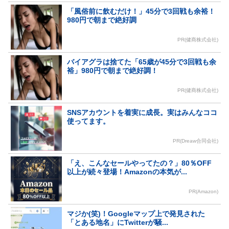
「風俗前に飲むだけ！」45分で3回戦も余裕！
980円で朝まで絶好調
PR(健商株式会社)
バイアグラは捨てた「65歳が45分で3回戦も余
裕」980円で朝まで絶好調！
PR(健商株式会社)
SNSアカウントを着実に成長。実はみんなココ
使ってます。
PR(Dreaw合同会社)
「え、こんなセールやってたの？」80％OFF
以上が続々登場！Amazonの本気が...
PR(Amazon)
マジか(笑)！Googleマップ上で発見された
「とある地名」にTwitterが騒...