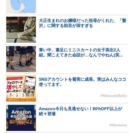
大正生まれのお嬢様だった祖母がくれた、「贅
沢」に関する助言が深すぎる
寒い中、素足にミニスカートの女子高生2人
組。聞こえてきた会話が…なんでやねん(笑...
SNSアカウントを着実に成長。実はみんなココ
使ってます。
PR(Dreaw合同会社)
Amazon今日も見逃せない！80%OFF以上が
続々登場
PR(Amazon)