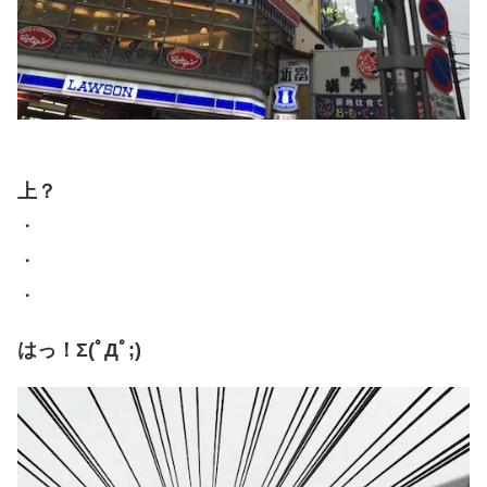
上？
・
・
・
はっ！Σ(ﾟДﾟ;)